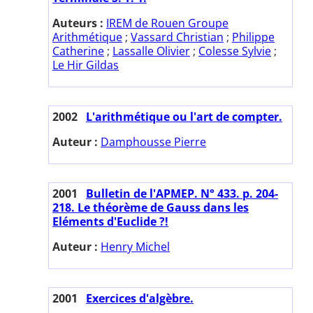
Auteurs :
IREM de Rouen Groupe
Arithmétique
;
Vassard Christian
;
Philippe
Catherine
;
Lassalle Olivier
;
Colesse Sylvie
;
Le Hir Gildas
2002
L'arithmétique ou l'art de compter.
Auteur :
Damphousse Pierre
2001
Bulletin de l'APMEP. N° 433. p. 204-
218. Le théorème de Gauss dans les
Eléments d'Euclide ?!
Auteur :
Henry Michel
2001
Exercices d'algèbre.