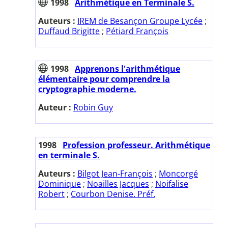
1998
Arithmétique en Terminale S.
Auteurs :
IREM de Besançon Groupe Lycée
;
Duffaud Brigitte
;
Pétiard François
1998
Apprenons l'arithmétique
élémentaire pour comprendre la
cryptographie moderne.
Auteur :
Robin Guy
1998
Profession professeur. Arithmétique
en terminale S.
Auteurs :
Bilgot Jean-François
;
Moncorgé
Dominique
;
Noailles Jacques
;
Noifalise
Robert
;
Courbon Denise. Préf.