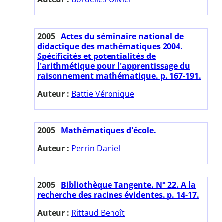
2005
Actes du séminaire national de
didactique des mathématiques 2004.
Spécificités et potentialités de
l'arithmétique pour l'apprentissage du
raisonnement mathématique. p. 167-191.
Auteur :
Battie Véronique
2005
Mathématiques d'école.
Auteur :
Perrin Daniel
2005
Bibliothèque Tangente. N° 22. A la
recherche des racines évidentes. p. 14-17.
Auteur :
Rittaud Benoît