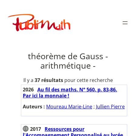
Aller
au
Publimath
contenu
théorème de Gauss -
arithmétique -
Il y a
37 résultats
pour cette recherche
2026
Au fil des maths. N° 560. p. 83-86.
Par ici la monnaie !
Auteurs :
Moureau Marie-Line
;
Jullien Pierre
2017
Ressources pour
l'Accompagnement Personnalisé au lycée