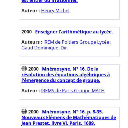
est entier ou irrationnel.
Auteur :
Henry Michel
2000
Enseigner l'arithmétique au lycée.
Auteurs :
IREM de Poitiers Groupe Lycée
;
Gaud Dominique. Dir.
2000
Mnémosyne. N° 16. De la
résolution des équations algébriques à
l'émergence du concept de groupe.
Auteur :
IREMS de Paris Groupe MATH
2000
Mnémosyne. N° 16. p. 8-35.
Nouveaux Elémens de Mathématiques de
Jean Prestet, livre VI, Paris, 1689.