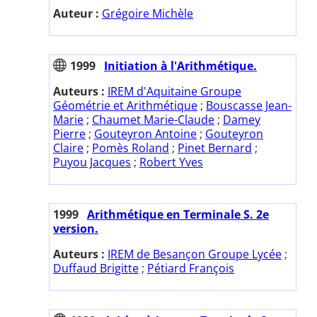
Auteur :
Grégoire Michèle
1999
Initiation à l'Arithmétique.
Auteurs :
IREM d'Aquitaine Groupe
Géométrie et Arithmétique
;
Bouscasse Jean-
Marie
;
Chaumet Marie-Claude
;
Damey
Pierre
;
Gouteyron Antoine
;
Gouteyron
Claire
;
Pomès Roland
;
Pinet Bernard
;
Puyou Jacques
;
Robert Yves
1999
Arithmétique en Terminale S. 2e
version.
Auteurs :
IREM de Besançon Groupe Lycée
;
Duffaud Brigitte
;
Pétiard François