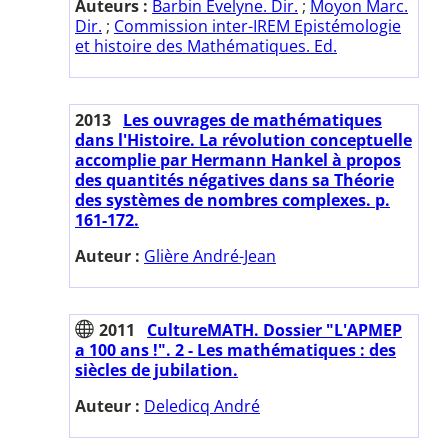
Auteurs :
Barbin Evelyne. Dir.
;
Moyon Marc.
Dir.
;
Commission inter-IREM Epistémologie
et histoire des Mathématiques. Ed.
2013
Les ouvrages de mathématiques
dans l'Histoire. La révolution conceptuelle
accomplie par Hermann Hankel à propos
des quantités négatives dans sa Théorie
des systèmes de nombres complexes. p.
161-172.
Auteur :
Glière André-Jean
2011
CultureMATH. Dossier "L'APMEP
a 100 ans !". 2 - Les mathématiques : des
siècles de jubilation.
Auteur :
Deledicq André