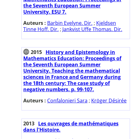
the Seventh European Summer
University. ESU 7.
Auteurs :
Barbin Evelyne. Dir.
;
Kjeldsen
Tinne Hoff. Dir.
;
Jankvist Uffe Thomas. Dir.
2015
History and Epistemology in
Mathematics Education: Proceedings of
the Seventh European Summer
University. Teaching the mathematical
sciences in France and Germany during
the 18th century: The case study of
negative numbers. p. 99-107.
Auteurs :
Confalonieri Sara
;
Kröger Désirée
2013
Les ouvrages de mathématiques
dans l'Histoire.