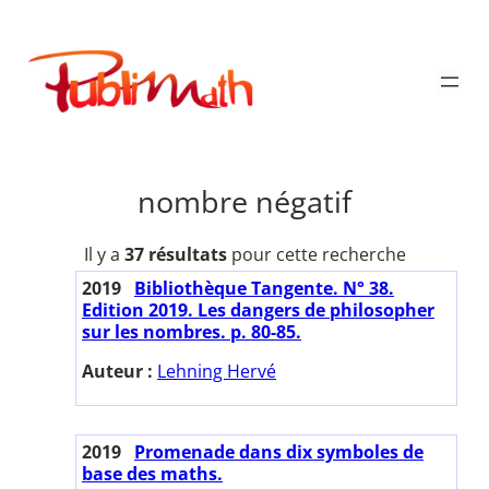
Aller
au
Publimath
contenu
nombre négatif
Il y a
37 résultats
pour cette recherche
2019
Bibliothèque Tangente. N° 38.
Edition 2019. Les dangers de philosopher
sur les nombres. p. 80-85.
Auteur :
Lehning Hervé
2019
Promenade dans dix symboles de
base des maths.