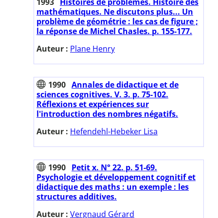
1993
Histoires de problèmes. Histoire des
mathématiques. Ne discutons plus... Un
problème de géométrie : les cas de figure ;
la réponse de Michel Chasles. p. 155-177.
Auteur :
Plane Henry
1990
Annales de didactique et de
sciences cognitives. V. 3. p. 75-102.
Réflexions et expériences sur
l'introduction des nombres négatifs.
Auteur :
Hefendehl-Hebeker Lisa
1990
Petit x. N° 22. p. 51-69.
Psychologie et développement cognitif et
didactique des maths : un exemple : les
structures additives.
Auteur :
Vergnaud Gérard