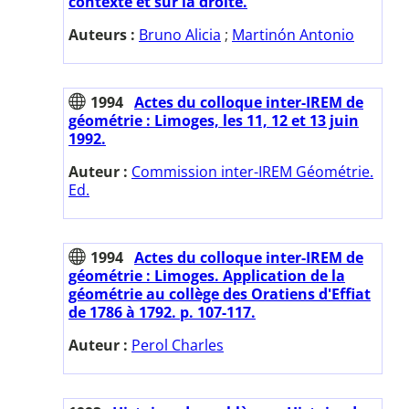
contexte et sur la droite.
Auteurs :
Bruno Alicia
;
Martinón Antonio
1994
Actes du colloque inter-IREM de
géométrie : Limoges, les 11, 12 et 13 juin
1992.
Auteur :
Commission inter-IREM Géométrie.
Ed.
1994
Actes du colloque inter-IREM de
géométrie : Limoges. Application de la
géométrie au collège des Oratiens d'Effiat
de 1786 à 1792. p. 107-117.
Auteur :
Perol Charles