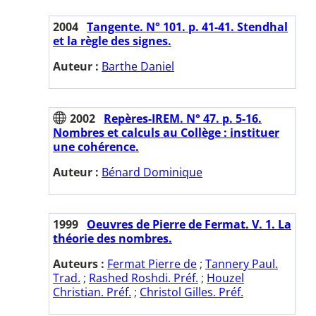
2004
Tangente. N° 101. p. 41-41. Stendhal
et la règle des signes.
Auteur :
Barthe Daniel
2002
Repères-IREM. N° 47. p. 5-16.
Nombres et calculs au Collège : instituer
une cohérence.
Auteur :
Bénard Dominique
1999
Oeuvres de Pierre de Fermat. V. 1. La
théorie des nombres.
Auteurs :
Fermat Pierre de
;
Tannery Paul.
Trad.
;
Rashed Roshdi. Préf.
;
Houzel
Christian. Préf.
;
Christol Gilles. Préf.