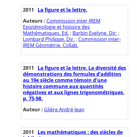
2011
La figure et la lettre.
Auteurs :
Commission inter-IREM
Epistémologie et histoire des
Mathématiques. Ed.
;
Barbin Evelyne. Dir.
;
Lombard Philippe. Dir.
;
Commission inter-
IREM Géométrie. Collab.
2011
La figure et la lettre. La diversité des
démonstrations des formules d'addition
au 19e siècle comme témoin d'une
histoire commune aux quantités
négatives et aux lignes trigonométriques.
p. 75-98.
Auteur :
Glière André-Jean
2011
Les mathématiques : des siècles de