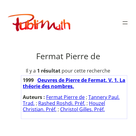
Aller
au
Publimath
contenu
Fermat Pierre de
Il y a
1 résultat
pour cette recherche
1999
Oeuvres de Pierre de Fermat. V. 1. La
théorie des nombres.
Auteurs :
Fermat Pierre de
;
Tannery Paul.
Trad.
;
Rashed Roshdi. Préf.
;
Houzel
Christian. Préf.
;
Christol Gilles. Préf.