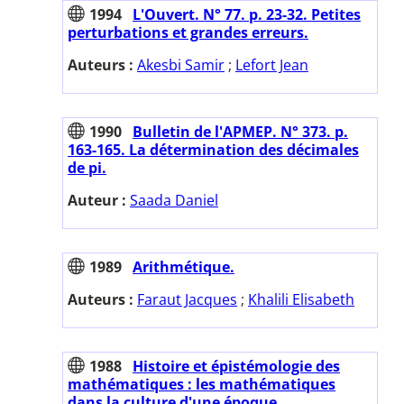
1994
L'Ouvert. N° 77. p. 23-32. Petites
perturbations et grandes erreurs.
Auteurs :
Akesbi Samir
;
Lefort Jean
1990
Bulletin de l'APMEP. N° 373. p.
163-165. La détermination des décimales
de pi.
Auteur :
Saada Daniel
1989
Arithmétique.
Auteurs :
Faraut Jacques
;
Khalili Elisabeth
1988
Histoire et épistémologie des
mathématiques : les mathématiques
dans la culture d'une époque.