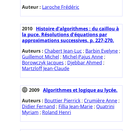
Auteur :
Laroche Frédéric
2010
Histoire d'algorithmes : du caillou à
la puce. Résolutions d'équations par
approximations successives. p. 227-270.
Auteurs :
Chabert Jean-Luc
;
Barbin Evelyne
;
Guillemot Michel
;
Michel-Pajus Anne
;
Borowczyk Jacques
;
Djebbar Ahmed
;
Martzloff Jean-Claude
2009
Algorithmes et logique au lycée.
Auteurs :
Bouttier Pierrick
;
Crumière Anne
;
Didier Fernand
;
Fillia Jean-Marie
;
Quatrini
Myriam
;
Roland Henri