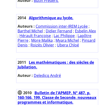
Auteur :
Butin Frédéric
2014
Algorithmique au lycée.
Auteurs :
Commission inter-IREM Lycée
;
Barthel Michel
;
Didier Fernand
;
Esbelin Alex
;
Hérault Françoise
;
Lac Philippe
;
Lapôtre
Pierre
;
More Malika
;
Myara Michel
;
Pinsard
Denis
;
Roizès Olivier
;
Ubera Chloé
2011
Les mathématiques : des siècles de
Jubilation.
Auteur :
Deledicq André
2010
Bulletin de l'APMEP. N° 487. p.
160-166, 199. Classe de Seconde, nouveaux
programmes et informatique.