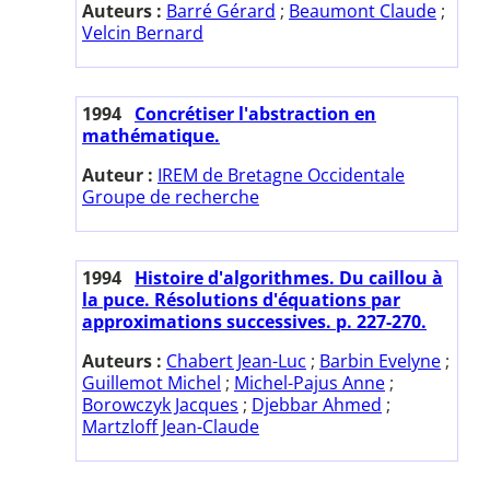
Auteurs :
Barré Gérard
;
Beaumont Claude
;
Velcin Bernard
1994
Concrétiser l'abstraction en
mathématique.
Auteur :
IREM de Bretagne Occidentale
Groupe de recherche
1994
Histoire d'algorithmes. Du caillou à
la puce. Résolutions d'équations par
approximations successives. p. 227-270.
Auteurs :
Chabert Jean-Luc
;
Barbin Evelyne
;
Guillemot Michel
;
Michel-Pajus Anne
;
Borowczyk Jacques
;
Djebbar Ahmed
;
Martzloff Jean-Claude