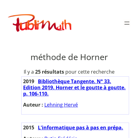
Aller
au
Publimath
contenu
méthode de Horner
Il y a
25 résultats
pour cette recherche
2019
Bibliothèque Tangente. N° 33.
Edition 2019. Horner et le goutte à goutte.
p. 106-110.
Auteur :
Lehning Hervé
2015
L'informatique pas à pas en prépa.