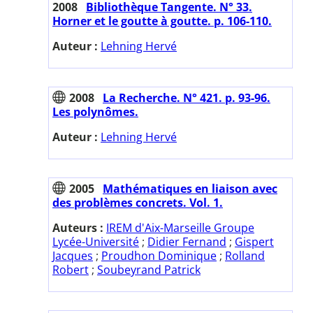
2008
Bibliothèque Tangente. N° 33.
Horner et le goutte à goutte. p. 106-110.
Auteur :
Lehning Hervé
2008
La Recherche. N° 421. p. 93-96.
Les polynômes.
Auteur :
Lehning Hervé
2005
Mathématiques en liaison avec
des problèmes concrets. Vol. 1.
Auteurs :
IREM d'Aix-Marseille Groupe
Lycée-Université
;
Didier Fernand
;
Gispert
Jacques
;
Proudhon Dominique
;
Rolland
Robert
;
Soubeyrand Patrick