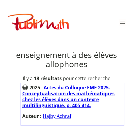
Aller
au
Publimath
contenu
enseignement à des élèves
allophones
Il y a
18 résultats
pour cette recherche
2025
Actes du Colloque EMF 2025.
Conceptualisation des mathématiques
chez les élèves dans un contexte
multilinguistique. p. 405-414.
Auteur :
Hajby Achraf