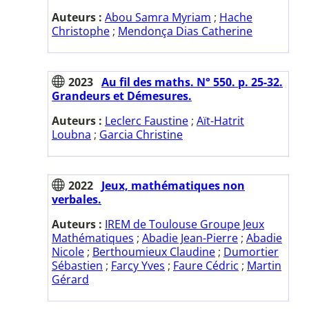
Auteurs :
Abou Samra Myriam
;
Hache
Christophe
;
Mendonça Dias Catherine
2023
Au fil des maths. N° 550. p. 25-32.
Grandeurs et Démesures.
Auteurs :
Leclerc Faustine
;
Aït-Hatrit
Loubna
;
Garcia Christine
2022
Jeux, mathématiques non
verbales.
Auteurs :
IREM de Toulouse Groupe Jeux
Mathématiques
;
Abadie Jean-Pierre
;
Abadie
Nicole
;
Berthoumieux Claudine
;
Dumortier
Sébastien
;
Farcy Yves
;
Faure Cédric
;
Martin
Gérard