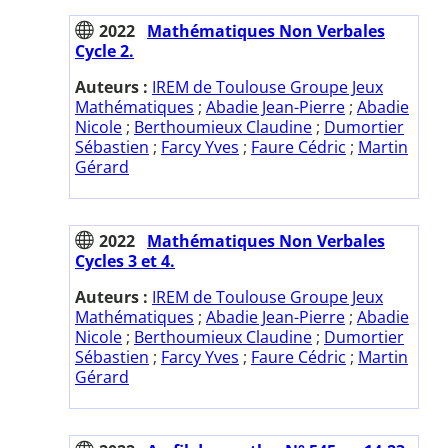
2022
Mathématiques Non Verbales
Cycle 2.
Auteurs :
IREM de Toulouse Groupe Jeux
Mathématiques
;
Abadie Jean-Pierre
;
Abadie
Nicole
;
Berthoumieux Claudine
;
Dumortier
Sébastien
;
Farcy Yves
;
Faure Cédric
;
Martin
Gérard
2022
Mathématiques Non Verbales
Cycles 3 et 4.
Auteurs :
IREM de Toulouse Groupe Jeux
Mathématiques
;
Abadie Jean-Pierre
;
Abadie
Nicole
;
Berthoumieux Claudine
;
Dumortier
Sébastien
;
Farcy Yves
;
Faure Cédric
;
Martin
Gérard