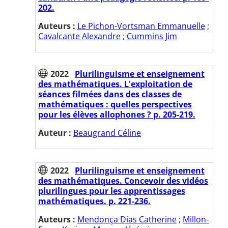
202.
Auteurs :
Le Pichon-Vortsman Emmanuelle
;
Cavalcante Alexandre
;
Cummins Jim
2022
Plurilinguisme et enseignement
des mathématiques. L'exploitation de
séances filmées dans des classes de
mathématiques : quelles perspectives
pour les élèves allophones ? p. 205-219.
Auteur :
Beaugrand Céline
2022
Plurilinguisme et enseignement
des mathématiques. Concevoir des vidéos
plurilingues pour les apprentissages
mathématiques. p. 221-236.
Auteurs :
Mendonça Dias Catherine
;
Millon-