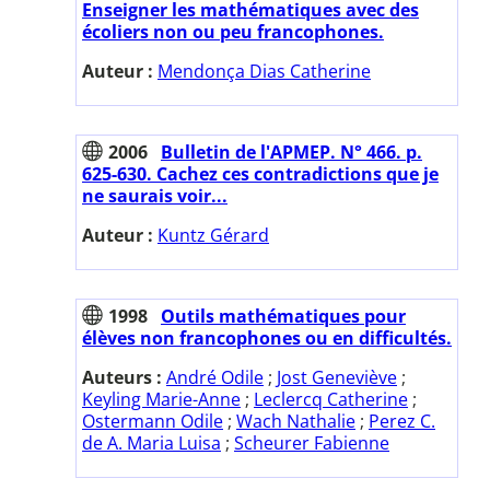
Enseigner les mathématiques avec des
écoliers non ou peu francophones.
Auteur :
Mendonça Dias Catherine
2006
Bulletin de l'APMEP. N° 466. p.
625-630. Cachez ces contradictions que je
ne saurais voir...
Auteur :
Kuntz Gérard
1998
Outils mathématiques pour
élèves non francophones ou en difficultés.
Auteurs :
André Odile
;
Jost Geneviève
;
Keyling Marie-Anne
;
Leclercq Catherine
;
Ostermann Odile
;
Wach Nathalie
;
Perez C.
de A. Maria Luisa
;
Scheurer Fabienne