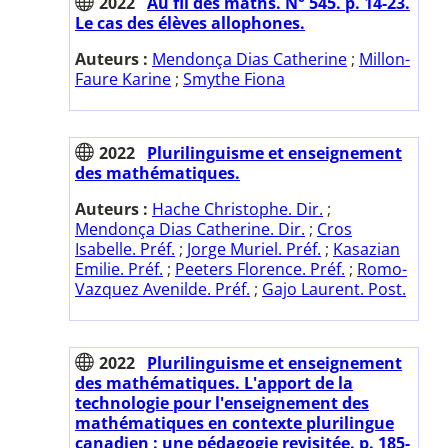
2022
Au fil des maths. N° 545. p. 14-23.
Le cas des élèves allophones.
Auteurs :
Mendonça Dias Catherine
;
Millon-
Faure Karine
;
Smythe Fiona
2022
Plurilinguisme et enseignement
des mathématiques.
Auteurs :
Hache Christophe. Dir.
;
Mendonça Dias Catherine. Dir.
;
Cros
Isabelle. Préf.
;
Jorge Muriel. Préf.
;
Kasazian
Emilie. Préf.
;
Peeters Florence. Préf.
;
Romo-
Vazquez Avenilde. Préf.
;
Gajo Laurent. Post.
2022
Plurilinguisme et enseignement
des mathématiques. L'apport de la
technologie pour l'enseignement des
mathématiques en contexte plurilingue
canadien : une pédagogie revisitée. p. 185-