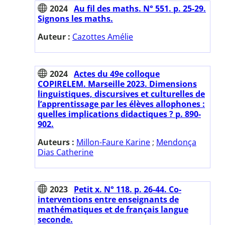
2024
Au fil des maths. N° 551. p. 25-29.
Signons les maths.
Auteur :
Cazottes Amélie
2024
Actes du 49e colloque
COPIRELEM. Marseille 2023. Dimensions
linguistiques, discursives et culturelles de
l’apprentissage par les élèves allophones :
quelles implications didactiques ? p. 890-
902.
Auteurs :
Millon-Faure Karine
;
Mendonça
Dias Catherine
2023
Petit x. N° 118. p. 26-44. Co-
interventions entre enseignants de
mathématiques et de français langue
seconde.