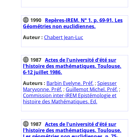
1990
Repères-IREM. N° 1. p. 69-91. Les
Géométries non euclidiennes.
Auteur :
Chabert Jean-Luc
1987
Actes de l'université d'été sur
l'histoire des mathématiques. Toulouse.
6-12 juillet 1986.
Auteurs :
Barbin Evelyne. Préf.
;
Spiesser
Maryvonne. Préf.
;
Guillemot Michel. Préf.
;
Commission inter-IREM Epistémologie et
histoire des Mathématiques. Ed.
1987
Actes de l'université d'été sur
l'histoire des mathématiques. Toulouse.
Les géométries non euclidiennes. p. 75-