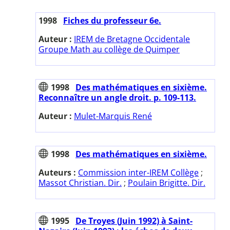
1998
Fiches du professeur 6e.
Auteur :
IREM de Bretagne Occidentale
Groupe Math au collège de Quimper
1998
Des mathématiques en sixième.
Reconnaître un angle droit. p. 109-113.
Auteur :
Mulet-Marquis René
1998
Des mathématiques en sixième.
Auteurs :
Commission inter-IREM Collège
;
Massot Christian. Dir.
;
Poulain Brigitte. Dir.
1995
De Troyes (Juin 1992) à Saint-