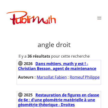
Aller
au
Publimath
contenu
angle droit
Il y a
36 résultats
pour cette recherche
2026
Dans métiers, math y est ! -
Christian Besson, agent de maintenance
Auteurs :
Marsollat Fabien
;
Romeuf Philippe
2025
Restauration de figures en classe
de 6e : d'une géométrie matérielle à une
géométrie théorique - Droites