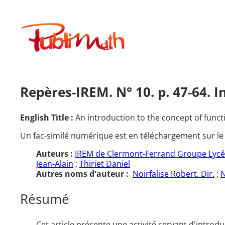
Aller
au
Publimath
contenu
Repères-IREM. N° 10. p. 47-64. I
English Title :
An introduction to the concept of funct
Un fac-similé numérique est en téléchargement sur le
Auteurs :
IREM de Clermont-Ferrand Groupe Lyc
Jean-Alain
;
Thiriet Daniel
Autres noms d'auteur :
Noirfalise Robert. Dir.
;
N
Résumé
Cet article présente une activité servant d'introd