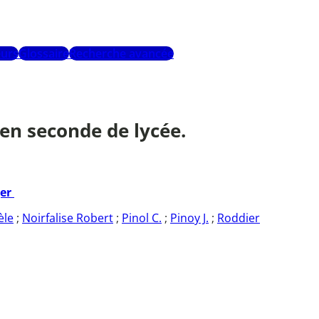
urs
Glossaire
Recherche avancée
 en seconde de lycée.
ger
èle
;
Noirfalise Robert
;
Pinol C.
;
Pinoy J.
;
Roddier