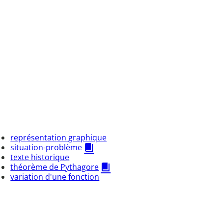
représentation graphique
situation-problème
texte historique
théorème de Pythagore
variation d'une fonction