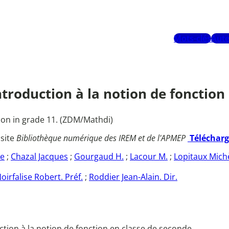
Mots-clés
Aute
ntroduction à la notion de fonction
ion in grade 11. (ZDM/Mathdi)
 site
Bibliothèque numérique des IREM et de l'APMEP
Téléchar
ée
;
Chazal Jacques
;
Gourgaud H.
;
Lacour M.
;
Lopitaux Mich
oirfalise Robert. Préf.
;
Roddier Jean-Alain. Dir.
uction à la notion de fonction en classe de seconde.