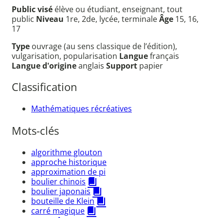
Public visé
élève ou étudiant, enseignant, tout
public
Niveau
1re, 2de, lycée, terminale
Âge
15, 16,
17
Type
ouvrage (au sens classique de l’édition),
vulgarisation, popularisation
Langue
français
Langue d'origine
anglais
Support
papier
Classification
Mathématiques récréatives
Mots-clés
algorithme glouton
approche historique
approximation de pi
boulier chinois
boulier japonais
bouteille de Klein
carré magique