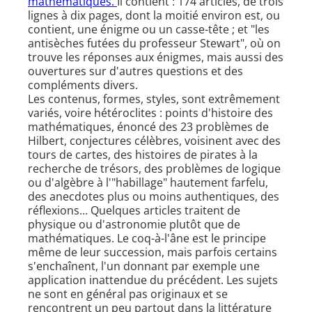
mathématiques.
Il contient : 174 articles, de trois
lignes à dix pages, dont la moitié environ est, ou
contient, une énigme ou un casse-tête ; et "les
antisèches futées du professeur Stewart", où on
trouve les réponses aux énigmes, mais aussi des
ouvertures sur d'autres questions et des
compléments divers.
Les contenus, formes, styles, sont extrêmement
variés, voire hétéroclites : points d'histoire des
mathématiques, énoncé des 23 problèmes de
Hilbert, conjectures célèbres, voisinent avec des
tours de cartes, des histoires de pirates à la
recherche de trésors, des problèmes de logique
ou d'algèbre à l'"habillage" hautement farfelu,
des anecdotes plus ou moins authentiques, des
réflexions... Quelques articles traitent de
physique ou d'astronomie plutôt que de
mathématiques. Le coq-à-l'âne est le principe
même de leur succession, mais parfois certains
s'enchaînent, l'un donnant par exemple une
application inattendue du précédent. Les sujets
ne sont en général pas originaux et se
rencontrent un peu partout dans la littérature