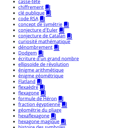
casse-tête
chiffrement
clé publique
code RSA
concept de symétrie
conjecture d'Euler
conjecture de Catalan
curiosité mathématique
dénombrement
Dodgem
écriture d'un grand nombre
ellipsoïde de révolution
énigme arithmétique
énigme géométrique
Flatland
flexaèdre
flexagone
formule de Héron
fraction égyptienne
géométrie du pliage
hexaflexagone
hexagone magique
histoire des symboles