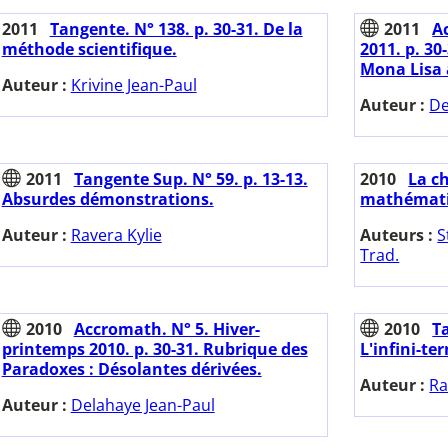
2011
Tangente. N° 138. p. 30-31. De la
2011
A
méthode scientifique.
2011. p. 30
Mona Lisa
Auteur :
Krivine Jean-Paul
Auteur :
De
2011
Tangente Sup. N° 59. p. 13-13.
2010
La c
Absurdes démonstrations.
mathémati
Auteur :
Ravera Kylie
Auteurs :
S
Trad.
2010
Accromath. N° 5. Hiver-
2010
T
printemps 2010. p. 30-31. Rubrique des
L'infini-te
Paradoxes : Désolantes dérivées.
Auteur :
Ra
Auteur :
Delahaye Jean-Paul