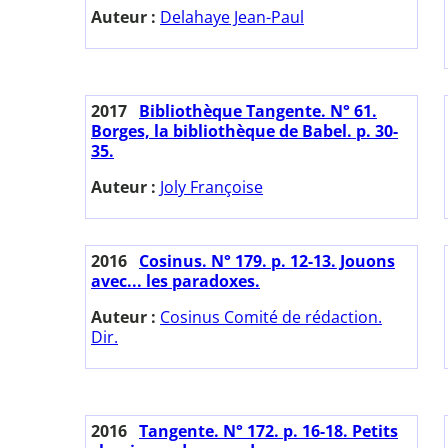
Auteur :
Delahaye Jean-Paul
2017
Bibliothèque Tangente. N° 61.
Borges, la bibliothèque de Babel. p. 30-
35.
Auteur :
Joly Françoise
2016
Cosinus. N° 179. p. 12-13. Jouons
avec... les paradoxes.
Auteur :
Cosinus Comité de rédaction.
Dir.
2016
Tangente. N° 172. p. 16-18. Petits