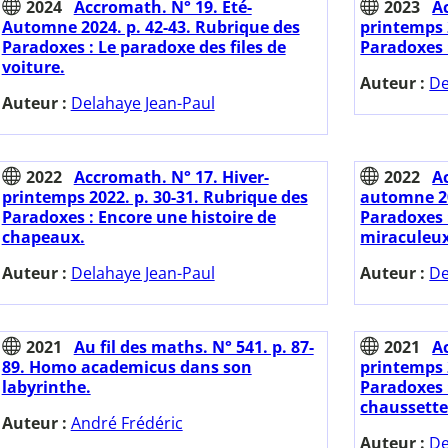
2024
Accromath. N° 19. Eté-
2023
A
Automne 2024. p. 42-43. Rubrique des
printemps 
Paradoxes : Le paradoxe des files de
Paradoxes :
voiture.
Auteur :
De
Auteur :
Delahaye Jean-Paul
2022
Accromath. N° 17. Hiver-
2022
A
printemps 2022. p. 30-31. Rubrique des
automne 20
Paradoxes : Encore une histoire de
Paradoxes
chapeaux.
miraculeux
Auteur :
Delahaye Jean-Paul
Auteur :
De
2021
Au fil des maths. N° 541. p. 87-
2021
A
89. Homo academicus dans son
printemps 
labyrinthe.
Paradoxes 
chaussette
Auteur :
André Frédéric
Auteur :
De