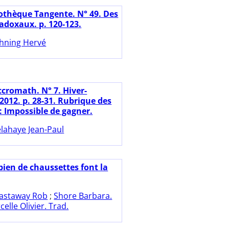
iothèque Tangente. N° 49. Des
adoxaux. p. 120-123.
hning Hervé
ccromath. N° 7. Hiver-
2012. p. 28-31. Rubrique des
: Impossible de gagner.
lahaye Jean-Paul
ien de chaussettes font la
astaway Rob
;
Shore Barbara.
elle Olivier. Trad.