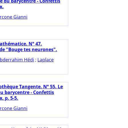
e du barycentre - Confettis
x.
rcone Gianni
athématice. N° 47.
de "Bouge tes neurones".
bderrahim Hédi
;
Laplace
iothèque Tangente. N° 55. Le
u barycentre - Confettis
. p. 5-5.
rcone Gianni