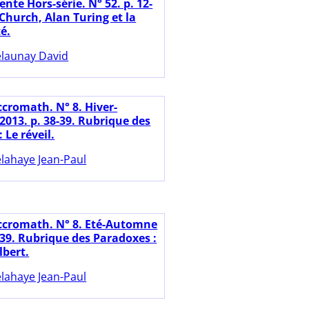
nte Hors-série. N° 52. p. 12-
Church, Alan Turing et la
té.
launay David
ccromath. N° 8. Hiver-
2013. p. 38-39. Rubrique des
 Le réveil.
lahaye Jean-Paul
ccromath. N° 8. Eté-Automne
-39. Rubrique des Paradoxes :
lbert.
lahaye Jean-Paul