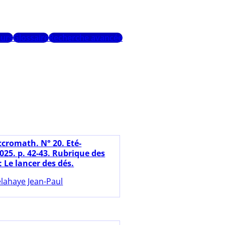
urs
Glossaire
Recherche avancée
ccromath. N° 20. Eté-
25. p. 42-43. Rubrique des
 Le lancer des dés.
lahaye Jean-Paul