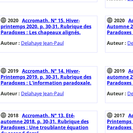
2020
Accromath. N° 15. Hiver-
2020
A
printemps 2020. p. 30-31. Rubrique des
Automne 20
Paradoxes : Les chapeaux alignés.
Paradoxes 
Auteur :
Delahaye Jean-Paul
Auteur :
De
2019
Accromath. N° 14. Hiver-
2019
A
Printemps 2019. p. 30-31. Rubrique des
automne 20
Paradoxes : L'information paradoxale.
Paradoxes 
Auteur :
Delahaye Jean-Paul
Auteur :
De
2018
Accromath. N° 13. Eté-
2017
A
automne 2018. p. 30-31. Rubrique des
Printemps 
Paradoxes : Une troublante équation
Paradoxes 