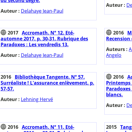
du second degré.
Auteur :
De
Auteur :
Delahaye Jean-Paul
2017
Accromath. N° 12. Eté-
2016
M
automne 2017. p. 30-31. Rubrique des
Recension d
Paradoxes : Les vendredis 13.
Auteurs :
A
Auteur :
Delahaye Jean-Paul
Angelo
2016
Bibliothèque Tangente. N° 57.
2016
A
Surréaliste ! L'assurance enlèvement. p.
Printemps 
57-57.
Paradoxes :
blancs.
Auteur :
Lehning Hervé
Auteur :
De
2016
Accromath. N° 11. Eté-
2015
Tange