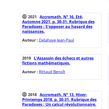
2021
Accromath. N° 16. Eté-
Automne 2021. p. 30-31. Rubrique des
Paradoxes : S'opposer au hasard des
naissances.
Auteur :
Delahaye Jean-Paul
2019
L'Assassin des échecs et autres
fictions mathématiques.
Auteur :
Rittaud Benoît
2018
Accromath. N° 13. Hiver-
Printemps 2018. p. 30-31. Rubrique des
Paradoxes : Un calcul révolutionnaire.