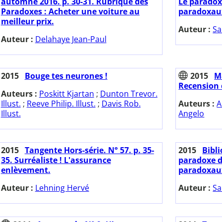
automne 2016. p. 30-31. Rubrique des
Le paradox
Paradoxes : Acheter une voiture au
paradoxau
meilleur prix.
Auteur :
Sa
Auteur :
Delahaye Jean-Paul
2015
Bouge tes neurones !
2015
M
Recension 
Auteurs :
Poskitt Kjartan
;
Dunton Trevor.
Illust.
;
Reeve Philip. Illust.
;
Davis Rob.
Auteurs :
A
Illust.
Angelo
2015
Tangente Hors-série. N° 57. p. 35-
2015
Bibl
35. Surréaliste ! L'assurance
paradoxe d
enlèvement.
paradoxaux
Auteur :
Lehning Hervé
Auteur :
Sa