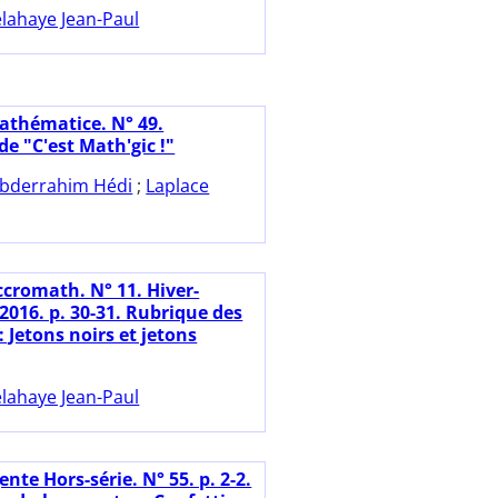
lahaye Jean-Paul
athématice. N° 49.
e "C'est Math'gic !"
bderrahim Hédi
;
Laplace
ccromath. N° 11. Hiver-
2016. p. 30-31. Rubrique des
 Jetons noirs et jetons
lahaye Jean-Paul
nte Hors-série. N° 55. p. 2-2.