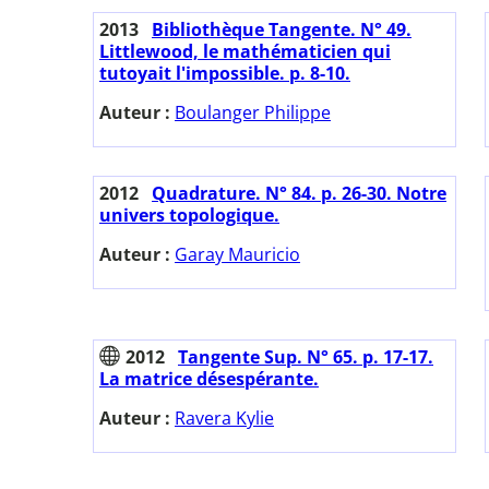
2013
Bibliothèque Tangente. N° 49.
Littlewood, le mathématicien qui
tutoyait l'impossible. p. 8-10.
Auteur :
Boulanger Philippe
2012
Quadrature. N° 84. p. 26-30. Notre
univers topologique.
Auteur :
Garay Mauricio
2012
Tangente Sup. N° 65. p. 17-17.
La matrice désespérante.
Auteur :
Ravera Kylie