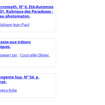
ccromath. N° 6. Eté-Automne
-31. Rubrique des Paradoxes :
 au photomaton.
lahaye Jean-Paul
hasse aux trésors
ques.
tewart Ian
;
Courcelle Olivier.
angente Sup. N° 54. p.
rnat.
vera Kylie