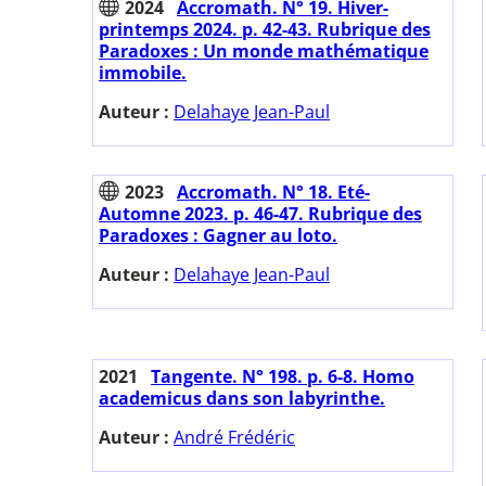
2024
Accromath. N° 19. Hiver-
printemps 2024. p. 42-43. Rubrique des
Paradoxes : Un monde mathématique
immobile.
Auteur :
Delahaye Jean-Paul
2023
Accromath. N° 18. Eté-
Automne 2023. p. 46-47. Rubrique des
Paradoxes : Gagner au loto.
Auteur :
Delahaye Jean-Paul
2021
Tangente. N° 198. p. 6-8. Homo
academicus dans son labyrinthe.
Auteur :
André Frédéric