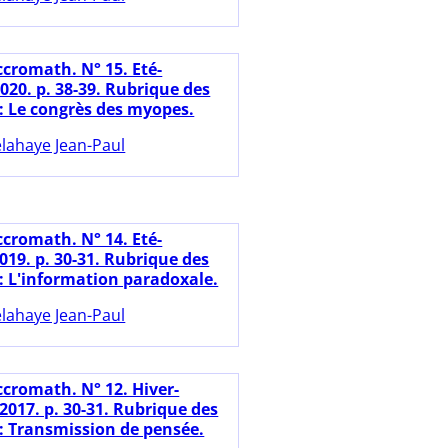
ccromath. N° 15. Eté-
20. p. 38-39. Rubrique des
: Le congrès des myopes.
lahaye Jean-Paul
ccromath. N° 14. Eté-
19. p. 30-31. Rubrique des
: L'information paradoxale.
lahaye Jean-Paul
ccromath. N° 12. Hiver-
2017. p. 30-31. Rubrique des
: Transmission de pensée.