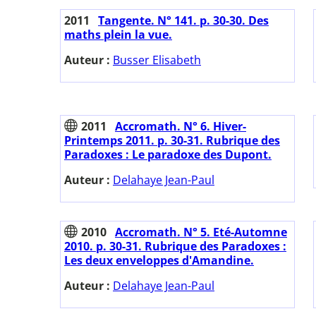
2011
Tangente. N° 141. p. 30-30. Des
maths plein la vue.
Auteur :
Busser Elisabeth
2011
Accromath. N° 6. Hiver-
Printemps 2011. p. 30-31. Rubrique des
Paradoxes : Le paradoxe des Dupont.
Auteur :
Delahaye Jean-Paul
2010
Accromath. N° 5. Eté-Automne
2010. p. 30-31. Rubrique des Paradoxes :
Les deux enveloppes d'Amandine.
Auteur :
Delahaye Jean-Paul