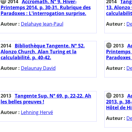
2014
Accromath. N° 9. Hiver-
2014
Tange
Printemps 2014. p. 30-31. Rubrique des
13. Alonzo 
Paradoxes : L'interrogation surprise.
calculabili
Auteur :
Delahaye Jean-Paul
Auteur :
De
2014
Bibliothèque Tangente. N° 52.
2013
A
Alonzo Church, Alan Turing et la
Printemps 
calculabilité. p. 40-42.
Paradoxes :
Auteur :
Delaunay David
Auteur :
De
2013
Tangente Sup. N° 69. p. 22-22. Ah
2013
A
les belles preuves !
2013. p. 38
Hôtel de Hi
Auteur :
Lehning Hervé
Auteur :
De