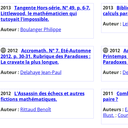
2013
Tangente Hors-série. N° 49. p. 6-7.
2013
Bibl
Littlewood, le mathématicien qui
calculs par
tutoyait l'impossible.
Auteur :
Le
Auteur :
Boulanger Philippe
2012
Accromath. N° 7. Eté-Automne
2012
A
2012. p. 30-31. Rubrique des Paradoxes :
Printemps 
La cravate la plus longue.
Paradoxes 
Auteur :
Delahaye Jean-Paul
Auteur :
De
2012
L'Assassin des échecs et autres
2011
Comb
fictions mathématiques.
paire ?
Auteur :
Rittaud Benoît
Auteurs :
E
Illust.
;
Courc