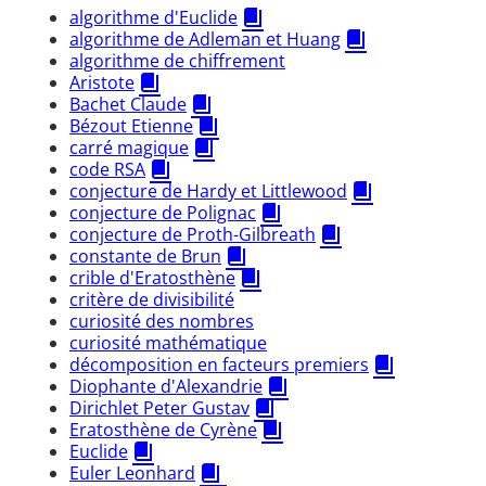
algorithme d'Euclide
algorithme de Adleman et Huang
algorithme de chiffrement
Aristote
Bachet Claude
Bézout Etienne
carré magique
code RSA
conjecture de Hardy et Littlewood
conjecture de Polignac
conjecture de Proth-Gilbreath
constante de Brun
crible d'Eratosthène
critère de divisibilité
curiosité des nombres
curiosité mathématique
décomposition en facteurs premiers
Diophante d'Alexandrie
Dirichlet Peter Gustav
Eratosthène de Cyrène
Euclide
Euler Leonhard