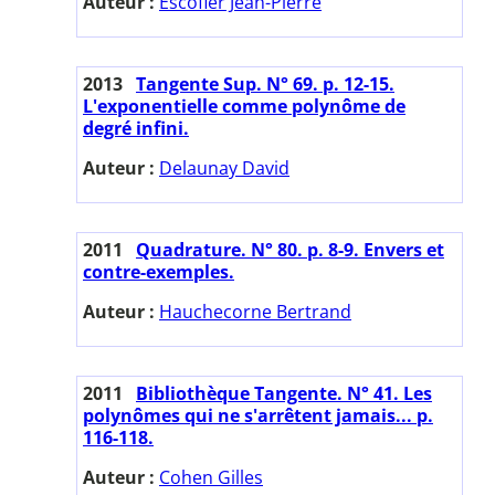
Auteur :
Escofier Jean-Pierre
2013
Tangente Sup. N° 69. p. 12-15.
L'exponentielle comme polynôme de
degré infini.
Auteur :
Delaunay David
2011
Quadrature. N° 80. p. 8-9. Envers et
contre-exemples.
Auteur :
Hauchecorne Bertrand
2011
Bibliothèque Tangente. N° 41. Les
polynômes qui ne s'arrêtent jamais... p.
116-118.
Auteur :
Cohen Gilles