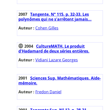
2007
Tangente. N° 115. p. 32-33. Les
polynômes qui ne s'arrêtent jamais...
Auteur :
Cohen Gilles
2004
CultureMATH. Le produit
d'Hadamard de deux séries entières.
Auteur :
Vidiani Lazare Georges
2001
Sciences Sup. Mathématiques. Aide-
mémoire.
Auteur :
Fredon Daniel
2001
Tangente Sup. N° 12. p. 28-31.