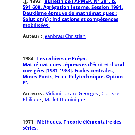
1993
Bulletin de l'APMEP. N° 391. p.
591-609. Agrégation interne. Session 1991.
Deuxième épreuve de mathématiques :
Solution(s) : indications et compétences
mobilisées.
Auteur :
Jeanbrau Christian
1984
Les cahiers de Prépa.
Mathématiques : épreuves d'écrit et d'oral
corrigées [1981-1983]. Ecoles centrales,
Mines-Ponts, Ecole Polytechnique. Option
P'.
Auteurs :
Vidiani Lazare Georges
;
Clarisse
Philippe
;
Mallet Dominique
1971
Méthodes. Théorie élémentaire des
séries.