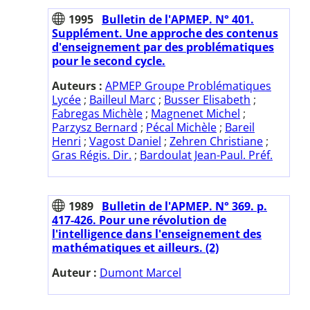
1995
Bulletin de l'APMEP. N° 401.
Supplément. Une approche des contenus
d'enseignement par des problématiques
pour le second cycle.
Auteurs :
APMEP Groupe Problématiques
Lycée
;
Bailleul Marc
;
Busser Elisabeth
;
Fabregas Michèle
;
Magnenet Michel
;
Parzysz Bernard
;
Pécal Michèle
;
Bareil
Henri
;
Vagost Daniel
;
Zehren Christiane
;
Gras Régis. Dir.
;
Bardoulat Jean-Paul. Préf.
1989
Bulletin de l'APMEP. N° 369. p.
417-426. Pour une révolution de
l'intelligence dans l'enseignement des
mathématiques et ailleurs. (2)
Auteur :
Dumont Marcel