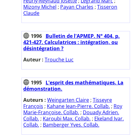
Feurly-Reynaud Josette
;
Legrand Marc
;
Mizony Michel
;
Payan Charles
;
Tisseron
Claude
1996
Bulletin de l'APMEP. N° 404. p.
421-427. Calculatrices : intégration, ou
désintégration ?
Auteur :
Trouche Luc
1995
L'esprit des mathématiques. La
démonstration.
Auteurs :
Weingarten Claire
;
Tisseyre
François
;
Kahane Jean-Pierre. Collab.
;
Roy
Marie-Françoise. Collab.
;
Douady Adrien.
Collab.
;
Karoubi Max. Collab.
;
Ekeland Ivar.
Collab.
;
Bamberger Yves. Collab.