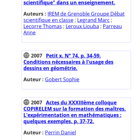
scientifique" dans un enseignement.
Auteurs :
IREM de Grenoble Groupe Débat
scientifique en classe
;
Legrand Marc
;
Lecorre Thomas
;
Leroux Liouba
;
Parreau
Anne
2007
Petit x. N° 74. p. 34-59.
Conditions nécessaires à l'usage des
dessins en géométrie.
Auteur :
Gobert Sophie
2007
Actes du XXXIIIème colloque
COPIRELEM sur la formation des maîtres.
L'expérimentation en mathématiques :
quelques exemples. p. 37-72.
Auteur :
Perrin Daniel