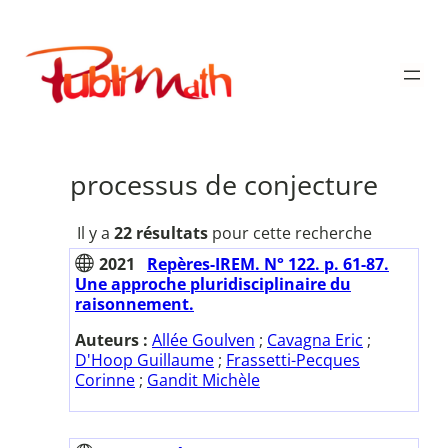
Aller
au
Publimath
contenu
processus de conjecture
Il y a
22 résultats
pour cette recherche
2021
Repères-IREM. N° 122. p. 61-87.
Une approche pluridisciplinaire du
raisonnement.
Auteurs :
Allée Goulven
;
Cavagna Eric
;
D'Hoop Guillaume
;
Frassetti-Pecques
Corinne
;
Gandit Michèle