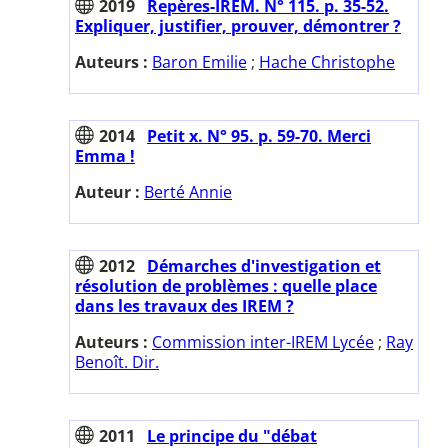
2019
Repères-IREM. N° 115. p. 35-52.
Expliquer, justifier, prouver, démontrer ?
Auteurs :
Baron Emilie
;
Hache Christophe
2014
Petit x. N° 95. p. 59-70. Merci
Emma !
Auteur :
Berté Annie
2012
Démarches d'investigation et
résolution de problèmes : quelle place
dans les travaux des IREM ?
Auteurs :
Commission inter-IREM Lycée
;
Ray
Benoît. Dir.
2011
Le principe du "débat