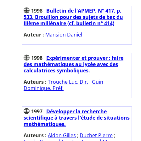
1998
Bulletin de l'APMEP. N° 417. p.
533. Brouillon pour des sujets de bac du
IIIème millénaire (cf. bulletin n° 414)
Auteur :
Mansion Daniel
1998
Expérimenter et prouver : faire
des mathématiques au lycée avec des
calculatrices symboliques.
Auteurs :
Trouche Luc. Dir.
;
Guin
Dominique. Préf.
1997
Développer la recherche
scientifique à travers l'étude de situations
mathématiques.
Auteurs :
Aldon Gilles
;
Duchet Pierre
;