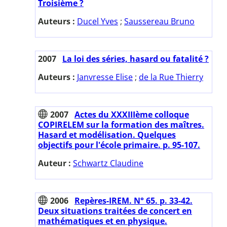
Troisième ?
Auteurs :
Ducel Yves
;
Saussereau Bruno
2007
La loi des séries, hasard ou fatalité ?
Auteurs :
Janvresse Elise
;
de la Rue Thierry
2007
Actes du XXXIIIème colloque
COPIRELEM sur la formation des maîtres.
Hasard et modélisation. Quelques
objectifs pour l'école primaire. p. 95-107.
Auteur :
Schwartz Claudine
2006
Repères-IREM. N° 65. p. 33-42.
Deux situations traitées de concert en
mathématiques et en physique.