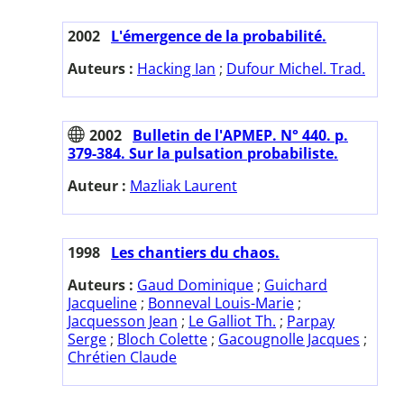
2002
L'émergence de la probabilité.
Auteurs :
Hacking Ian
;
Dufour Michel. Trad.
2002
Bulletin de l'APMEP. N° 440. p.
379-384. Sur la pulsation probabiliste.
Auteur :
Mazliak Laurent
1998
Les chantiers du chaos.
Auteurs :
Gaud Dominique
;
Guichard
Jacqueline
;
Bonneval Louis-Marie
;
Jacquesson Jean
;
Le Galliot Th.
;
Parpay
Serge
;
Bloch Colette
;
Gacougnolle Jacques
;
Chrétien Claude