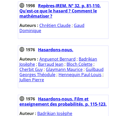
1998
Repères-IREM. N° 32. p. 81-110.
Qu'est-ce que le hasard ? Comment le
mathématiser ?
Auteurs :
Chrétien Claude
;
Gaud
Dominique
1976
Hasardons-nous.
Auteurs :
Anguenot Bernard
;
Badrikian
Josèphe
;
Barraud Jean
;
Bloch Colette
;
Cherbit Guy
;
Glaymann Maurice
;
Guilbaud
Georges Théodule
;
Hennequin Paul-Louis
;
Jullien Pierre
1976
Hasardons-nous. Film et
enseignement des probabilités. p. 115-123.
Auteur :
Badrikian Josèphe