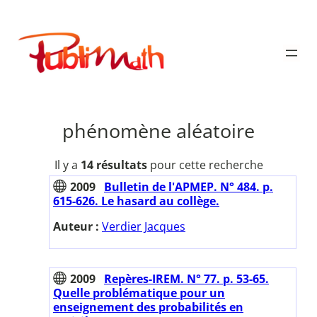
Aller
au
Publimath
contenu
phénomène aléatoire
Il y a
14 résultats
pour cette recherche
2009
Bulletin de l'APMEP. N° 484. p.
615-626. Le hasard au collège.
Auteur :
Verdier Jacques
2009
Repères-IREM. N° 77. p. 53-65.
Quelle problématique pour un
enseignement des probabilités en