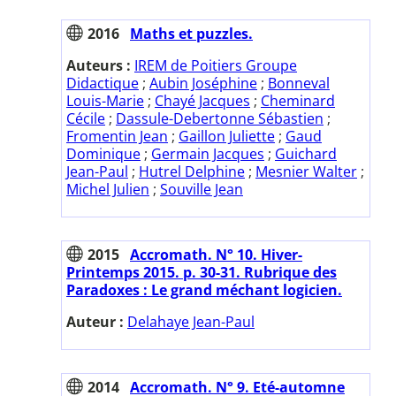
2016
Maths et puzzles.
Auteurs :
IREM de Poitiers Groupe
Didactique
;
Aubin Joséphine
;
Bonneval
Louis-Marie
;
Chayé Jacques
;
Cheminard
Cécile
;
Dassule-Debertonne Sébastien
;
Fromentin Jean
;
Gaillon Juliette
;
Gaud
Dominique
;
Germain Jacques
;
Guichard
Jean-Paul
;
Hutrel Delphine
;
Mesnier Walter
;
Michel Julien
;
Souville Jean
2015
Accromath. N° 10. Hiver-
Printemps 2015. p. 30-31. Rubrique des
Paradoxes : Le grand méchant logicien.
Auteur :
Delahaye Jean-Paul
2014
Accromath. N° 9. Eté-automne