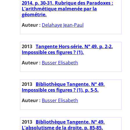
2014. p. 30-31. Rubrique des Paradoxes :
L'arithmétique malmenée par la
géométrie.
Auteur :
Delahaye Jean-Paul
2013
Tangente Hors-série. N° 49. p. 2-2.
Impossible ces figures ? (1).
Auteur :
Busser Elisabeth
2013
Bibliothèque Tangente. N° 49.
Impossible ces figures ? (1). p. 5-5.
Auteur :
Busser Elisabeth
2013
Bibliothèque Tangente. N° 49.
L'absolutisme de la droite. p. 85-85.