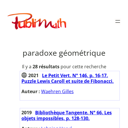
Aller
au
Publimath
contenu
paradoxe géométrique
Il y a
28 résultats
pour cette recherche
2021
Le Petit Vert. N° 146. p. 16-17.
Puzzle Lewis Caroll et suite de Fibonacci.
Auteur :
Waehren Gilles
2019
Bibliothèque Tangente. N° 66. Les
objets impossibles. p. 128-130.