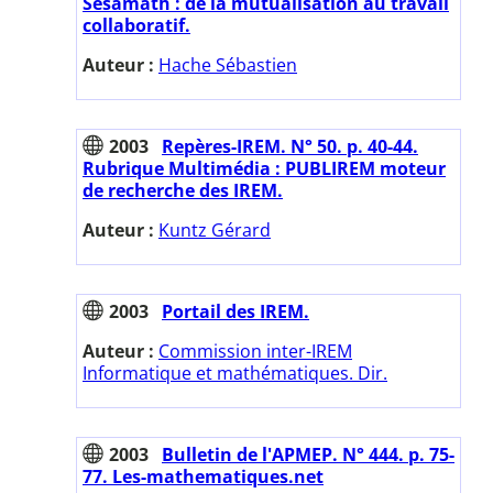
Sésamath : de la mutualisation au travail
collaboratif.
Auteur :
Hache Sébastien
2003
Repères-IREM. N° 50. p. 40-44.
Rubrique Multimédia : PUBLIREM moteur
de recherche des IREM.
Auteur :
Kuntz Gérard
2003
Portail des IREM.
Auteur :
Commission inter-IREM
Informatique et mathématiques. Dir.
2003
Bulletin de l'APMEP. N° 444. p. 75-
77. Les-mathematiques.net