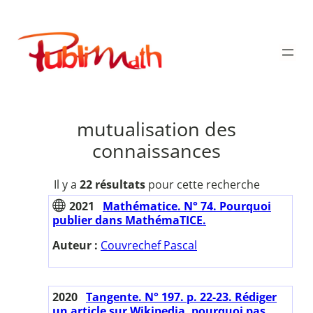
Aller
au
Publimath
contenu
mutualisation des
connaissances
Il y a
22 résultats
pour cette recherche
2021
Mathématice. N° 74. Pourquoi
publier dans MathémaTICE.
Auteur :
Couvrechef Pascal
2020
Tangente. N° 197. p. 22-23. Rédiger
un article sur Wikipedia, pourquoi pas