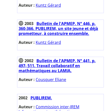
Auteur :
Kuntz Gérard
2003
Bulletin de l'APMEP. N° 446. p.
360-366. PUBLIREM, un site jeune et déjà
prometteur, à construire ensemble.
Auteur :
Kuntz Gérard
2002
Bulletin de l'APMEP. N° 441. p.
497- 511. Travail collaboratif en
mathématiques au LAMIA.
Auteur :
Cousquer Eliane
2002
PUBLIREM.
Auteur :
Commission inter-IREM