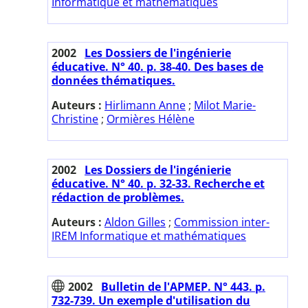
Informatique et mathématiques
2002
Les Dossiers de l'ingénierie
éducative. N° 40. p. 38-40. Des bases de
données thématiques.
Auteurs :
Hirlimann Anne
;
Milot Marie-
Christine
;
Ormières Hélène
2002
Les Dossiers de l'ingénierie
éducative. N° 40. p. 32-33. Recherche et
rédaction de problèmes.
Auteurs :
Aldon Gilles
;
Commission inter-
IREM Informatique et mathématiques
2002
Bulletin de l'APMEP. N° 443. p.
732-739. Un exemple d'utilisation du