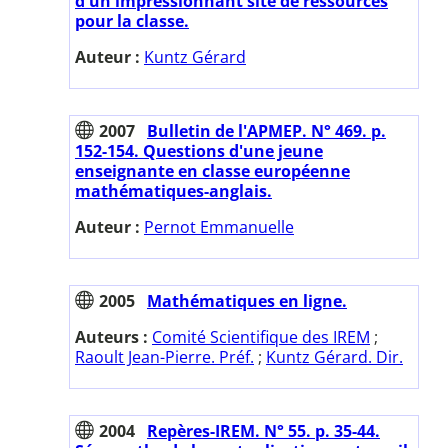
d'un impressionnant site de ressources
pour la classe.
Auteur :
Kuntz Gérard
2007
Bulletin de l'APMEP. N° 469. p.
152-154. Questions d'une jeune
enseignante en classe européenne
mathématiques-anglais.
Auteur :
Pernot Emmanuelle
2005
Mathématiques en ligne.
Auteurs :
Comité Scientifique des IREM
;
Raoult Jean-Pierre. Préf.
;
Kuntz Gérard. Dir.
2004
Repères-IREM. N° 55. p. 35-44.