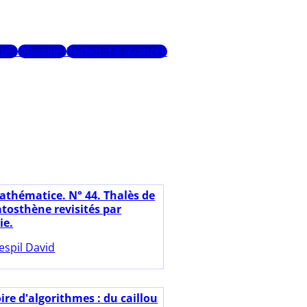
urs
Glossaire
Recherche avancée
athématice. N° 44. Thalès de
atosthène revisités par
ie.
espil David
ire d'algorithmes : du caillou