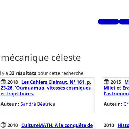
Mots-clés
Aute
mécanique céleste
Il y a
33 résultats
pour cette recherche
2018
Les Cahiers Clairaut. N° 161. p.
2015
M
23-26. 'Oumuamua, vitesses cosmiques
Milet et Er
et trajectoires.
l'astronom
Auteur :
Sandré Béatrice
Auteur :
Cr
2010
CultureMATH. A la conquête de
2010
Histo