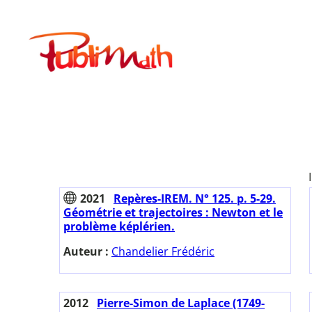
Aller
au
Publimath
contenu
2021
Repères-IREM. N° 125. p. 5-29.
Géométrie et trajectoires : Newton et le
problème képlérien.
Auteur :
Chandelier Frédéric
2012
Pierre-Simon de Laplace (1749-