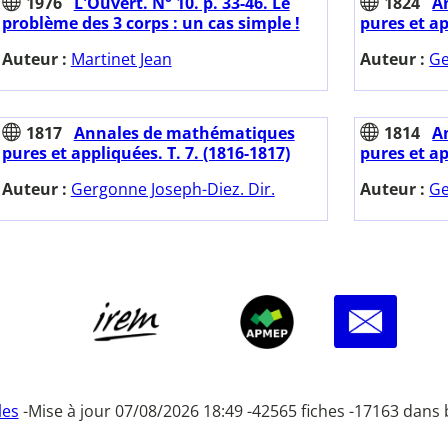
1976
L'Ouvert. N° 10. p. 33-46. Le
1824
A
problème des 3 corps : un cas simple !
pures et ap
Auteur :
Martinet Jean
Auteur :
Ge
1817
Annales de mathématiques
1814
A
pures et appliquées. T. 7. (1816-1817)
pures et ap
Auteur :
Gergonne Joseph-Diez. Dir.
Auteur :
Ge
les
-
Mise à jour 07/08/2026 18:49 -
42565 fiches -
17163 dans 