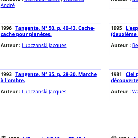
André
1996
Tangente. N° 50. p. 40-43. Cache-
1995
L'esp
cache pour planètes.
(deuxième 
Auteur :
Lubczanski Jacques
Auteur :
Be
1993
Tangente. N° 35. p. 28-30. Marche
1981
Ciel
à l'ombre.
découverte
Auteur :
Lubczanski Jacques
Auteur :
Wa