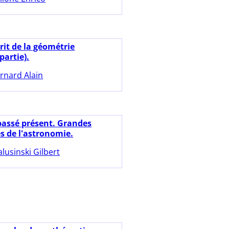
rit de la géométrie
partie).
rnard Alain
 passé présent. Grandes
s de l'astronomie.
lusinski Gilbert