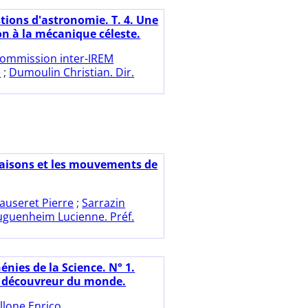
tions d'astronomie. T. 4. Une
on à la mécanique céleste.
ommission inter-IREM
e
;
Dumoulin Christian. Dir.
saisons et les mouvements de
auseret Pierre
;
Sarrazin
guenheim Lucienne. Préf.
énies de la Science. N° 1.
Le découvreur du monde.
llone Enrico