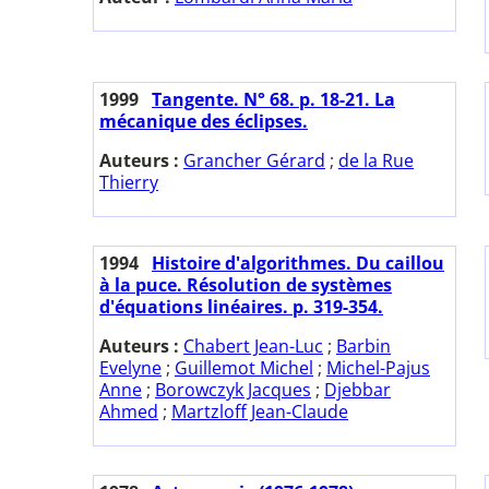
1999
Tangente. N° 68. p. 18-21. La
mécanique des éclipses.
Auteurs :
Grancher Gérard
;
de la Rue
Thierry
1994
Histoire d'algorithmes. Du caillou
à la puce. Résolution de systèmes
d'équations linéaires. p. 319-354.
Auteurs :
Chabert Jean-Luc
;
Barbin
Evelyne
;
Guillemot Michel
;
Michel-Pajus
Anne
;
Borowczyk Jacques
;
Djebbar
Ahmed
;
Martzloff Jean-Claude