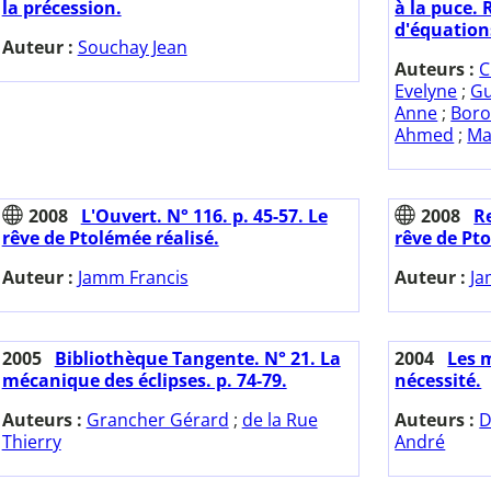
la précession.
à la puce.
d'équations
Auteur :
Souchay Jean
Auteurs :
C
Evelyne
;
Gu
Anne
;
Boro
Ahmed
;
Ma
2008
L'Ouvert. N° 116. p. 45-57. Le
2008
Re
rêve de Ptolémée réalisé.
rêve de Pto
Auteur :
Jamm Francis
Auteur :
Ja
2005
Bibliothèque Tangente. N° 21. La
2004
Les 
mécanique des éclipses. p. 74-79.
nécessité.
Auteurs :
Grancher Gérard
;
de la Rue
Auteurs :
D
Thierry
André