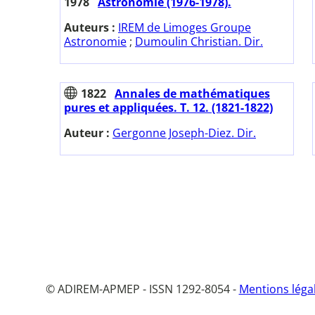
1978
Astronomie (1976-1978).
Auteurs :
IREM de Limoges Groupe
Astronomie
;
Dumoulin Christian. Dir.
1822
Annales de mathématiques
pures et appliquées. T. 12. (1821-1822)
Auteur :
Gergonne Joseph-Diez. Dir.
© ADIREM-APMEP - ISSN 1292-8054 -
Mentions léga