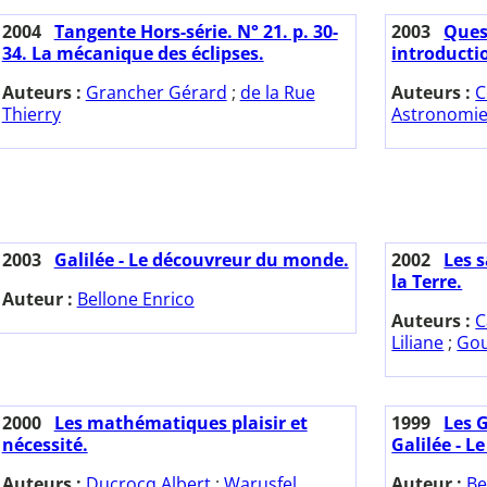
2004
Tangente Hors-série. N° 21. p. 30-
2003
Ques
34. La mécanique des éclipses.
introducti
Auteurs :
Grancher Gérard
;
de la Rue
Auteurs :
C
Thierry
Astronomi
2003
Galilée - Le découvreur du monde.
2002
Les 
la Terre.
Auteur :
Bellone Enrico
Auteurs :
C
Liliane
;
Gou
2000
Les mathématiques plaisir et
1999
Les G
nécessité.
Galilée - 
Auteurs :
Ducrocq Albert
;
Warusfel
Auteur :
Be