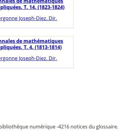
nnales de mathématiques
pliquées. T. 14. (1823-1824)
rgonne Joseph-Diez. Dir.
nnales de mathématiques
pliquées. T. 4. (1813-1814)
rgonne Joseph-Diez. Dir.
bibliothèque numérique -
4216 notices du glossaire.