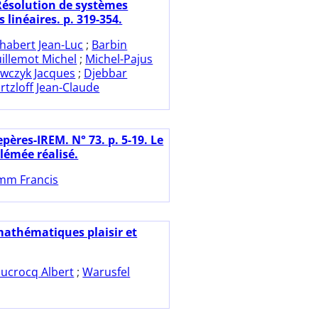
 Résolution de systèmes
 linéaires. p. 319-354.
habert Jean-Luc
;
Barbin
illemot Michel
;
Michel-Pajus
wczyk Jacques
;
Djebbar
rtzloff Jean-Claude
pères-IREM. N° 73. p. 5-19. Le
lémée réalisé.
mm Francis
mathématiques plaisir et
ucrocq Albert
;
Warusfel