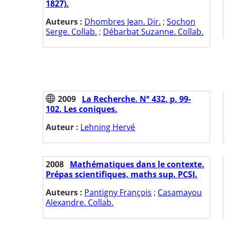
1827).
Auteurs :
Dhombres Jean. Dir.
;
Sochon
Serge. Collab.
;
Débarbat Suzanne. Collab.
2009
La Recherche. N° 432. p. 99-
102. Les coniques.
Auteur :
Lehning Hervé
2008
Mathématiques dans le contexte.
Prépas scientifiques, maths sup. PCSI.
Auteurs :
Pantigny François
;
Casamayou
Alexandre. Collab.