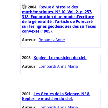
2004
Revue d'histoire des
mathématiques. N° 10. Vol. 2. p. 257-
318. Exploration d'un mode d'écriture
de la généralité : l'article de Poincaré
sur les lignes géodésiques des surfaces
convexes (1905).
Auteur :
Robadey Anne
2003
Kepler - Le musicien du ciel.
Auteur :
Lombardi Anna Maria
2001
Les Génies de la Science. N° 8.
Kepler, le musicien du ciel.
Auteur :
Lombardi Anna Maria