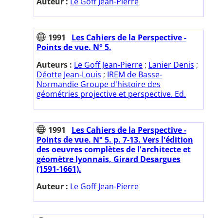
Auteur :
Le Goff Jean-Pierre
1991
Les Cahiers de la Perspective -
Points de vue. N° 5.
Auteurs :
Le Goff Jean-Pierre
;
Lanier Denis
;
Déotte Jean-Louis
;
IREM de Basse-
Normandie Groupe d'histoire des
géométries projective et perspective. Ed.
1991
Les Cahiers de la Perspective -
Points de vue. N° 5. p. 7-13. Vers l'édition
des oeuvres complètes de l'architecte et
géomètre lyonnais, Girard Desargues
(1591-1661).
Auteur :
Le Goff Jean-Pierre