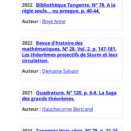
2022
Bibliothèque Tangente. N° 78. A la
règle seule... ou presque. p. 40-44.
Auteur :
Boyé Anne
2022
Revue d'histoire des
mathématiques. N° 28. Vol. 2. p. 147-181.
Les théorèmes projectifs de Sturm et leur
circulation.
Auteur :
Demaine Sylvain
2021
Quadrature. N° 120. p. 6-8. La Saga
des grands théorèmes.
Auteur :
Hauchecorne Bertrand
2021
Tangente Hors-série. N° 78. p. 22-24.