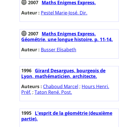
2007
Maths Enigmes Express.
Auteur :
Pestel Marie-José. Dir.
2007
Maths Enigmes Express.
Géométrie, une longue histoire. p. 11-14.
Auteur :
Busser Elisabeth
1996
Girard Desargues, bourgeois de
Lyon, mathématicien, architecte.
Auteurs :
Chaboud Marcel
;
Hours Henri.
Préf.
;
Taton René. Post.
1995
L'esprit de la géométrie (deuxième
partie).