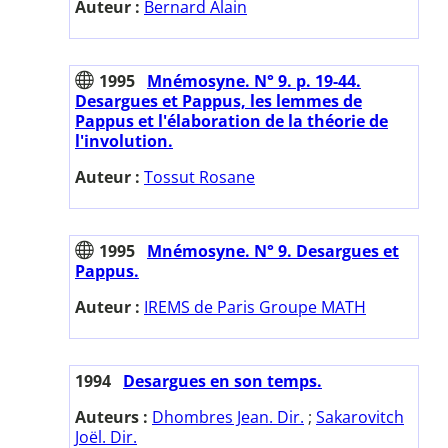
Auteur :
Bernard Alain
1995
Mnémosyne. N° 9. p. 19-44.
Desargues et Pappus, les lemmes de
Pappus et l'élaboration de la théorie de
l'involution.
Auteur :
Tossut Rosane
1995
Mnémosyne. N° 9. Desargues et
Pappus.
Auteur :
IREMS de Paris Groupe MATH
1994
Desargues en son temps.
Auteurs :
Dhombres Jean. Dir.
;
Sakarovitch
Joël. Dir.