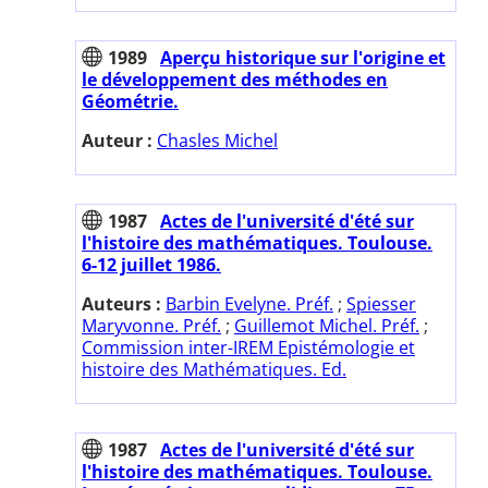
1989
Aperçu historique sur l'origine et
le développement des méthodes en
Géométrie.
Auteur :
Chasles Michel
1987
Actes de l'université d'été sur
l'histoire des mathématiques. Toulouse.
6-12 juillet 1986.
Auteurs :
Barbin Evelyne. Préf.
;
Spiesser
Maryvonne. Préf.
;
Guillemot Michel. Préf.
;
Commission inter-IREM Epistémologie et
histoire des Mathématiques. Ed.
1987
Actes de l'université d'été sur
l'histoire des mathématiques. Toulouse.