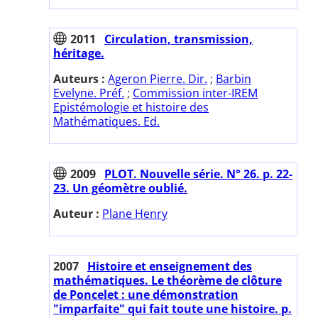
2011
Circulation, transmission,
héritage.
Auteurs :
Ageron Pierre. Dir.
;
Barbin
Evelyne. Préf.
;
Commission inter-IREM
Epistémologie et histoire des
Mathématiques. Ed.
2009
PLOT. Nouvelle série. N° 26. p. 22-
23. Un géomètre oublié.
Auteur :
Plane Henry
2007
Histoire et enseignement des
mathématiques. Le théorème de clôture
de Poncelet : une démonstration
"imparfaite" qui fait toute une histoire. p.