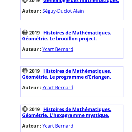
2019
Généalogie des mathématiques.
Auteur :
Séguy-Duclot Alain
2019
Histoires de Mathématiques.
Géométrie. Le broüillon project.
Auteur :
Ycart Bernard
2019
Histoires de Mathématiques.
Géométrie. Le programme d'Erlangen.
Auteur :
Ycart Bernard
2019
Histoires de Mathématiques.
Géométrie. L'hexagramme mystique.
Auteur :
Ycart Bernard