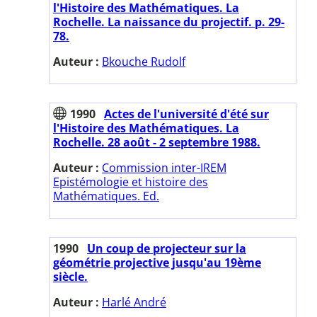
l'Histoire des Mathématiques. La
Rochelle. La naissance du projectif. p. 29-
78.
Auteur :
Bkouche Rudolf
1990
Actes de l'université d'été sur
l'Histoire des Mathématiques. La
Rochelle. 28 août - 2 septembre 1988.
Auteur :
Commission inter-IREM
Epistémologie et histoire des
Mathématiques. Ed.
1990
Un coup de projecteur sur la
géométrie projective jusqu'au 19ème
siècle.
Auteur :
Harlé André