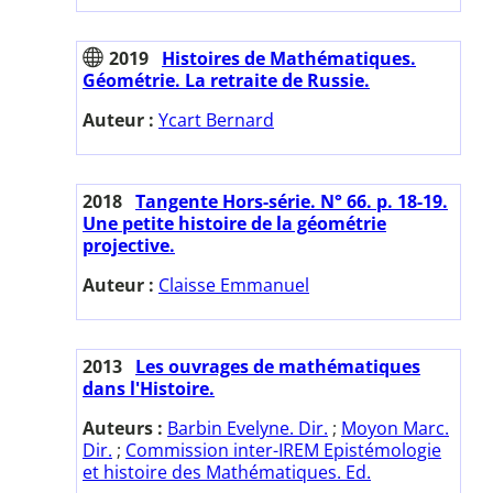
2019
Histoires de Mathématiques.
Géométrie. La retraite de Russie.
Auteur :
Ycart Bernard
2018
Tangente Hors-série. N° 66. p. 18-19.
Une petite histoire de la géométrie
projective.
Auteur :
Claisse Emmanuel
2013
Les ouvrages de mathématiques
dans l'Histoire.
Auteurs :
Barbin Evelyne. Dir.
;
Moyon Marc.
Dir.
;
Commission inter-IREM Epistémologie
et histoire des Mathématiques. Ed.