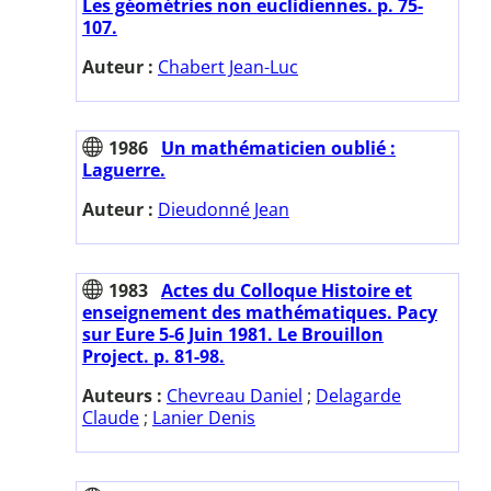
Les géométries non euclidiennes. p. 75-
107.
Auteur :
Chabert Jean-Luc
1986
Un mathématicien oublié :
Laguerre.
Auteur :
Dieudonné Jean
1983
Actes du Colloque Histoire et
enseignement des mathématiques. Pacy
sur Eure 5-6 Juin 1981. Le Brouillon
Project. p. 81-98.
Auteurs :
Chevreau Daniel
;
Delagarde
Claude
;
Lanier Denis