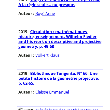
A la règle seule... ou presque.
Auteur :
Boyé Anne
2019
Circulation : mathématiques,
histoire, enseignement. Wilhelm Fiedler
and his work on descriptive and projective
geometry. p. 49-68
Auteur :
Volkert Klaus
2019
Bibliothèque Tangente. N° 66. Une
petite histoire de la géométrie projective.
p. 62-65.
Auteur :
Claisse Emmanuel