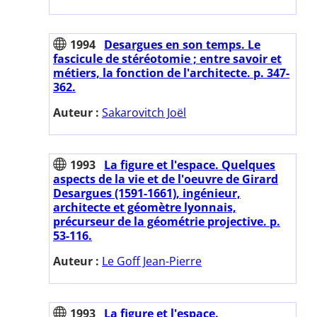
1994
Desargues en son temps. Le
fascicule de stéréotomie ; entre savoir et
métiers, la fonction de l'architecte. p. 347-
362.
Auteur :
Sakarovitch Joël
1993
La figure et l'espace. Quelques
aspects de la vie et de l'oeuvre de Girard
Desargues (1591-1661), ingénieur,
architecte et géomètre lyonnais,
précurseur de la géométrie projective. p.
53-116.
Auteur :
Le Goff Jean-Pierre
1993
La figure et l'espace.