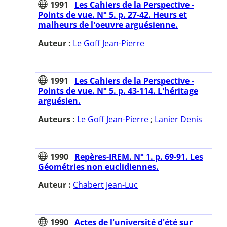
1991
Les Cahiers de la Perspective -
Points de vue. N° 5. p. 27-42. Heurs et
malheurs de l'oeuvre arguésienne.
Auteur :
Le Goff Jean-Pierre
1991
Les Cahiers de la Perspective -
Points de vue. N° 5. p. 43-114. L'héritage
arguésien.
Auteurs :
Le Goff Jean-Pierre
;
Lanier Denis
1990
Repères-IREM. N° 1. p. 69-91. Les
Géométries non euclidiennes.
Auteur :
Chabert Jean-Luc
1990
Actes de l'université d'été sur