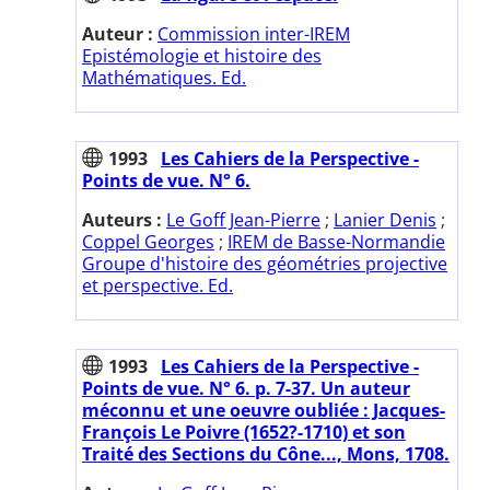
Auteur :
Commission inter-IREM
Epistémologie et histoire des
Mathématiques. Ed.
1993
Les Cahiers de la Perspective -
Points de vue. N° 6.
Auteurs :
Le Goff Jean-Pierre
;
Lanier Denis
;
Coppel Georges
;
IREM de Basse-Normandie
Groupe d'histoire des géométries projective
et perspective. Ed.
1993
Les Cahiers de la Perspective -
Points de vue. N° 6. p. 7-37. Un auteur
méconnu et une oeuvre oubliée : Jacques-
François Le Poivre (1652?-1710) et son
Traité des Sections du Cône..., Mons, 1708.