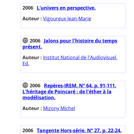
2006
L'univers en perspective.
Auteur :
Vigoureux Jean-Marie
2006
Jalons pour l'histoire du temps
présent.
Auteur :
Institut National de l'Audiovisuel.
Ed.
2006
Repères-IREM. N° 64. p. 91-111.
L'héritage de Poincaré : de l'éther à la
modélisation.
Auteur :
Mizony Michel
2006
Tangente Hors-série. N° 27. p. 22-24.