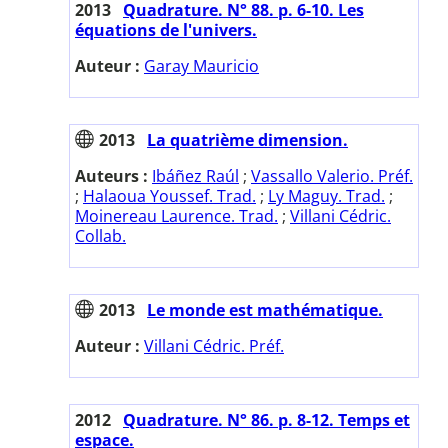
2013
Quadrature. N° 88. p. 6-10. Les
équations de l'univers.
Auteur :
Garay Mauricio
2013
La quatrième dimension.
Auteurs :
Ibáñez Raúl
;
Vassallo Valerio. Préf.
;
Halaoua Youssef. Trad.
;
Ly Maguy. Trad.
;
Moinereau Laurence. Trad.
;
Villani Cédric.
Collab.
2013
Le monde est mathématique.
Auteur :
Villani Cédric. Préf.
2012
Quadrature. N° 86. p. 8-12. Temps et
espace.