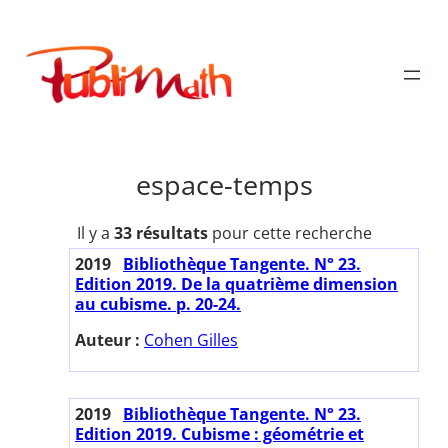
Aller
au
Publimath
contenu
espace-temps
Il y a
33 résultats
pour cette recherche
2019
Bibliothèque Tangente. N° 23.
Edition 2019. De la quatrième dimension
au cubisme. p. 20-24.
Auteur :
Cohen Gilles
2019
Bibliothèque Tangente. N° 23.
Edition 2019. Cubisme : géométrie et