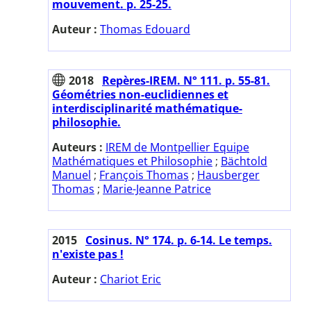
mouvement. p. 25-25.
Auteur :
Thomas Edouard
2018
Repères-IREM. N° 111. p. 55-81.
Géométries non-euclidiennes et
interdisciplinarité mathématique-
philosophie.
Auteurs :
IREM de Montpellier Equipe
Mathématiques et Philosophie
;
Bächtold
Manuel
;
François Thomas
;
Hausberger
Thomas
;
Marie-Jeanne Patrice
2015
Cosinus. N° 174. p. 6-14. Le temps.
n'existe pas !
Auteur :
Chariot Eric