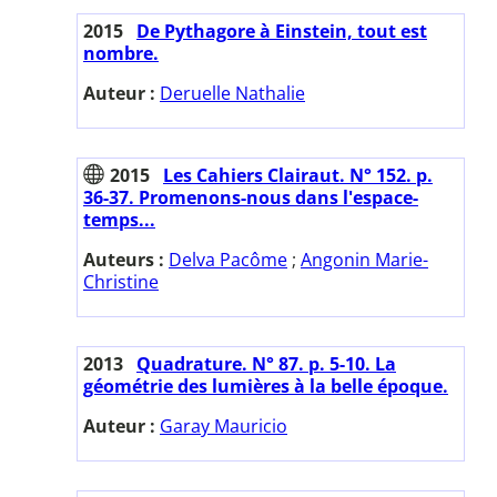
2015
De Pythagore à Einstein, tout est
nombre.
Auteur :
Deruelle Nathalie
2015
Les Cahiers Clairaut. N° 152. p.
36-37. Promenons-nous dans l'espace-
temps...
Auteurs :
Delva Pacôme
;
Angonin Marie-
Christine
2013
Quadrature. N° 87. p. 5-10. La
géométrie des lumières à la belle époque.
Auteur :
Garay Mauricio