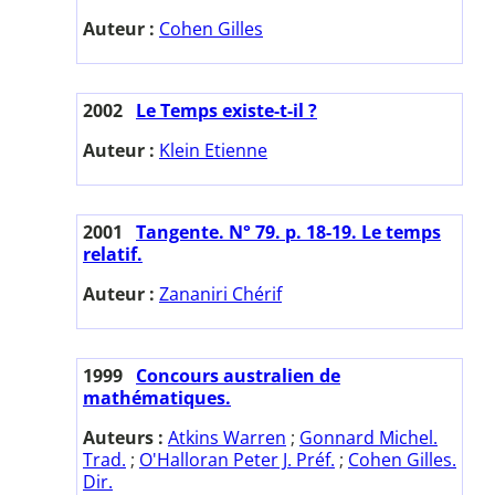
Auteur :
Cohen Gilles
2002
Le Temps existe-t-il ?
Auteur :
Klein Etienne
2001
Tangente. N° 79. p. 18-19. Le temps
relatif.
Auteur :
Zananiri Chérif
1999
Concours australien de
mathématiques.
Auteurs :
Atkins Warren
;
Gonnard Michel.
Trad.
;
O'Halloran Peter J. Préf.
;
Cohen Gilles.
Dir.