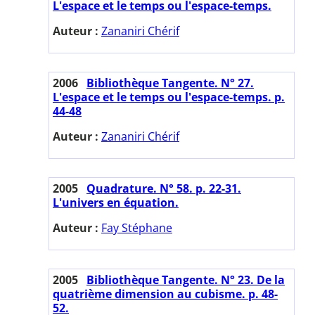
L'espace et le temps ou l'espace-temps.
Auteur :
Zananiri Chérif
2006
Bibliothèque Tangente. N° 27.
L'espace et le temps ou l'espace-temps. p.
44-48
Auteur :
Zananiri Chérif
2005
Quadrature. N° 58. p. 22-31.
L'univers en équation.
Auteur :
Fay Stéphane
2005
Bibliothèque Tangente. N° 23. De la
quatrième dimension au cubisme. p. 48-
52.