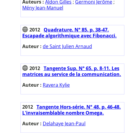
Auteurs :
Aldon Gilles
;
Germoni Jerôme
;
Mény Jean-Manuel
2012
Quadrature. N° 85. p. 38-47.
Escapade algorithmique avec Fibonacci.
Auteur :
de Saint Julien Arnaud
2012
Tangente Sup. N° 65. p. 8-11. Les
matrices au service de la communication.
Auteur :
Ravera Kylie
2012
Tangente Hors-série. N° 48. p. 46-48.
L'invraisemblable nombre Omega.
Auteur :
Delahaye Jean-Paul