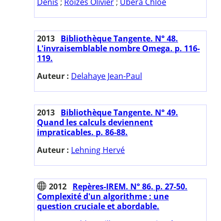
Denis
;
Roizès Olivier
;
Ubera Chloé
2013
Bibliothèque Tangente. N° 48.
L'invraisemblable nombre Omega. p. 116-
119.
Auteur :
Delahaye Jean-Paul
2013
Bibliothèque Tangente. N° 49.
Quand les calculs deviennent
impraticables. p. 86-88.
Auteur :
Lehning Hervé
2012
Repères-IREM. N° 86. p. 27-50.
Complexité d'un algorithme : une
question cruciale et abordable.