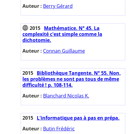
Auteur :
Berry Gérard
2015
Mathématice. N° 45. La
complexité c'est simple comme la
dichotomie.
Auteur :
Connan Guillaume
2015
Bibliothèque Tangente. N° 55. Non,
les problèmes ne sont pas tous de même
difficulté ! p. 108-114.
Auteur :
Blanchard Nicolas K.
2015
L'informatique pas à pas en prépa.
Auteur :
Butin Frédéric