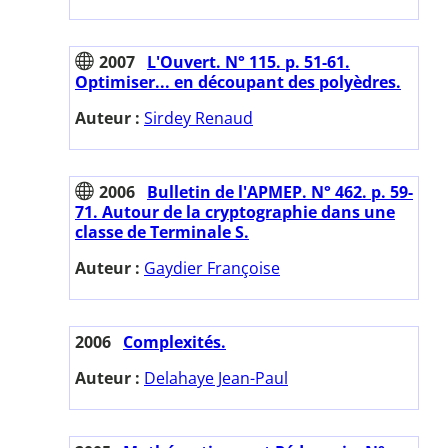
2007
L'Ouvert. N° 115. p. 51-61.
Optimiser... en découpant des polyèdres.
Auteur :
Sirdey Renaud
2006
Bulletin de l'APMEP. N° 462. p. 59-
71. Autour de la cryptographie dans une
classe de Terminale S.
Auteur :
Gaydier Françoise
2006
Complexités.
Auteur :
Delahaye Jean-Paul