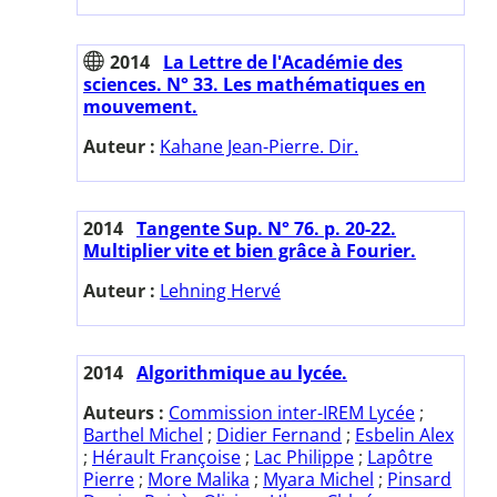
2014
La Lettre de l'Académie des
sciences. N° 33. Les mathématiques en
mouvement.
Auteur :
Kahane Jean-Pierre. Dir.
2014
Tangente Sup. N° 76. p. 20-22.
Multiplier vite et bien grâce à Fourier.
Auteur :
Lehning Hervé
2014
Algorithmique au lycée.
Auteurs :
Commission inter-IREM Lycée
;
Barthel Michel
;
Didier Fernand
;
Esbelin Alex
;
Hérault Françoise
;
Lac Philippe
;
Lapôtre
Pierre
;
More Malika
;
Myara Michel
;
Pinsard