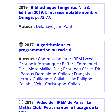
2019
Bibliothèque Tangente. N° 33.
Edition 2019. L'invraisemblable nombre
Omega. p. 72-77.
Auteur :
Delahaye Jean-Paul
2017
Algorithmique et
programmation au cycle 4.
Auteurs :
Commission inter-IREM Lycée
Groupe Informatique
;
Beffara Emmanuel.
Dir.
;
More Malika. Dir.
;
Prouteau Cécile. Dir.
;
Baroux Dominique. Collab.
;
François-
Leroux Guillaume. Collab.
;
Lac Philippe.
Collab.
;
Velut Christophe. Collab.
2017
Vidéo de l'IREM de Paris - Le
Maths Club. Petit manuel à l'usage de la