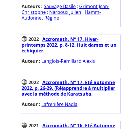
Auteurs :
Sauvage Basile
;
Grimont Jean-
Christophe
;
Narboux Julien
;
Hamm-
Audonnet Régine
2022
Accromath. N° 17. Hiver-
printemps 2022. p. 8-12. Huit dames et un
échiquier.
Auteur :
Langlois-Rémillard Alexis
2022
Accromath. N° 17. Eté-automne
2022. p. 26-29. (Ré)apprendre à multiplier
avec la méthode de Karatsuba.
Auteur :
Lafrenière Nadia
2021
Accromath. N° 16. Eté-Automne