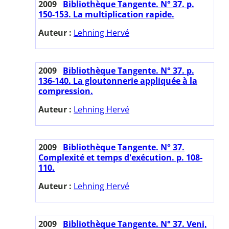
2009
Bibliothèque Tangente. N° 37. p.
150-153. La multiplication rapide.
Auteur :
Lehning Hervé
2009
Bibliothèque Tangente. N° 37. p.
136-140. La gloutonnerie appliquée à la
compression.
Auteur :
Lehning Hervé
2009
Bibliothèque Tangente. N° 37.
Complexité et temps d'exécution. p. 108-
110.
Auteur :
Lehning Hervé
2009
Bibliothèque Tangente. N° 37. Veni,