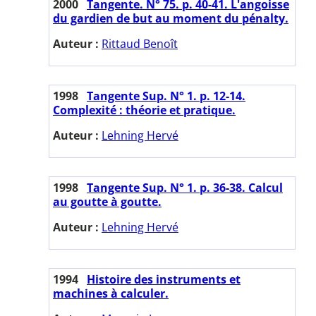
2000
Tangente. N° 75. p. 40-41. L'angoisse
du gardien de but au moment du pénalty.
Auteur :
Rittaud Benoît
1998
Tangente Sup. N° 1. p. 12-14.
Complexité : théorie et pratique.
Auteur :
Lehning Hervé
1998
Tangente Sup. N° 1. p. 36-38. Calcul
au goutte à goutte.
Auteur :
Lehning Hervé
1994
Histoire des instruments et
machines à calculer.