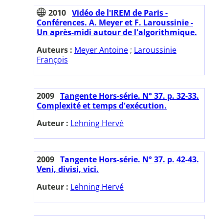
2010
Vidéo de l'IREM de Paris -
Conférences. A. Meyer et F. Laroussinie -
Un après-midi autour de l'algorithmique.
Auteurs :
Meyer Antoine
;
Laroussinie
François
2009
Tangente Hors-série. N° 37. p. 32-33.
Complexité et temps d'exécution.
Auteur :
Lehning Hervé
2009
Tangente Hors-série. N° 37. p. 42-43.
Veni, divisi, vici.
Auteur :
Lehning Hervé