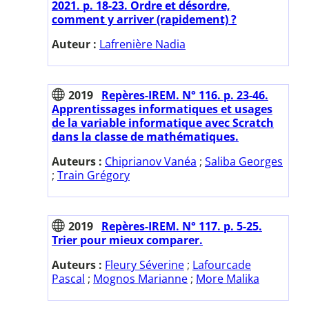
2021. p. 18-23. Ordre et désordre,
comment y arriver (rapidement) ?
Auteur :
Lafrenière Nadia
2019
Repères-IREM. N° 116. p. 23-46.
Apprentissages informatiques et usages
de la variable informatique avec Scratch
dans la classe de mathématiques.
Auteurs :
Chiprianov Vanéa
;
Saliba Georges
;
Train Grégory
2019
Repères-IREM. N° 117. p. 5-25.
Trier pour mieux comparer.
Auteurs :
Fleury Séverine
;
Lafourcade
Pascal
;
Mognos Marianne
;
More Malika