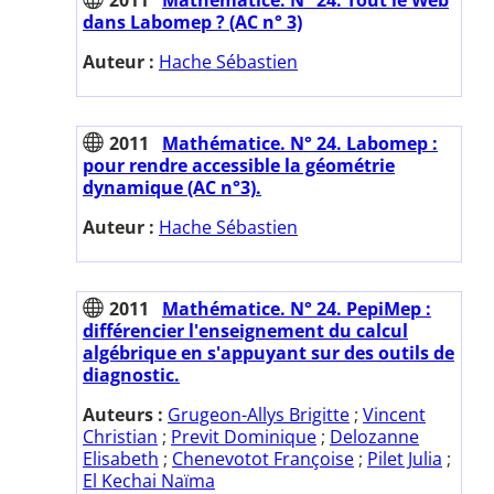
dans Labomep ? (AC n° 3)
Auteur :
Hache Sébastien
2011
Mathématice. N° 24. Labomep :
pour rendre accessible la géométrie
dynamique (AC n°3).
Auteur :
Hache Sébastien
2011
Mathématice. N° 24. PepiMep :
différencier l'enseignement du calcul
algébrique en s'appuyant sur des outils de
diagnostic.
Auteurs :
Grugeon-Allys Brigitte
;
Vincent
Christian
;
Previt Dominique
;
Delozanne
Elisabeth
;
Chenevotot Françoise
;
Pilet Julia
;
El Kechai Naïma