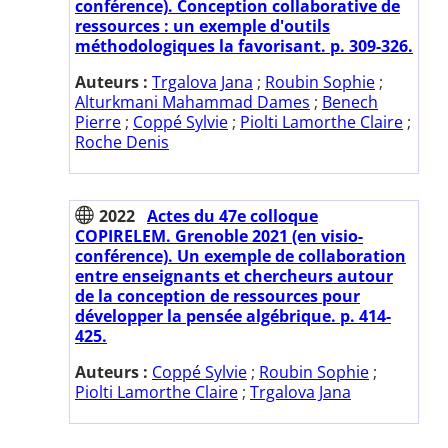
conférence). Conception collaborative de
ressources : un exemple d'outils
méthodologiques la favorisant. p. 309-326.
Auteurs :
Trgalova Jana
;
Roubin Sophie
;
Alturkmani Mahammad Dames
;
Benech
Pierre
;
Coppé Sylvie
;
Piolti Lamorthe Claire
;
Roche Denis
2022
Actes du 47e colloque
COPIRELEM. Grenoble 2021 (en visio-
conférence). Un exemple de collaboration
entre enseignants et chercheurs autour
de la conception de ressources pour
développer la pensée algébrique. p. 414-
425.
Auteurs :
Coppé Sylvie
;
Roubin Sophie
;
Piolti Lamorthe Claire
;
Trgalova Jana