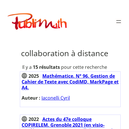
Aller
au
Publimath
contenu
collaboration à distance
Il y a
15 résultats
pour cette recherche
2025
Mathématice. N° 96. Gestion de
Cahier de Texte avec CodiMD, MarkPage et
A4.
Auteur :
Iaconelli Cyril
2022
Actes du 47e colloque
COPIRELEM. Grenoble 2021 (en visio-