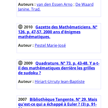
Auteurs :
van den Essen Arno
;
De Waard
Janine. Trad.
2010
Gazette des Mathématiciens. N°
126. p. 47-57. 2000 ans d'énigmes
mathématiques.
Auteur :
Pestel Marie-José
2009
Quadrature. N° 73. p. 43-48. Y a-t-
il des mathématiques derrière les grilles
de sudoku ?
Auteur :
Hiriart-Urruty Jean-Baptiste
2007
Bibliothèque Tangente. N° 29. Mais
qu'est-ce qui a échappé à Euler ? (3) p. 91-