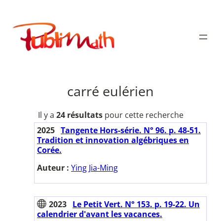
Aller
au
Publimath
contenu
carré eulérien
Il y a
24 résultats
pour cette recherche
2025
Tangente Hors-série. N° 96. p. 48-51.
Tradition et innovation algébriques en
Corée.
Auteur :
Ying Jia-Ming
2023
Le Petit Vert. N° 153. p. 19-22. Un
calendrier d'avant les vacances.