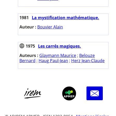
1981
La mystification mathématique.
Auteur :
Bouvier Alain
1975
Les carrés magiques.
Auteurs :
Glaymann Maurice
;
Belouze
Bernard
;
Haug Paul-Jean
;
Herz Jean-Claude