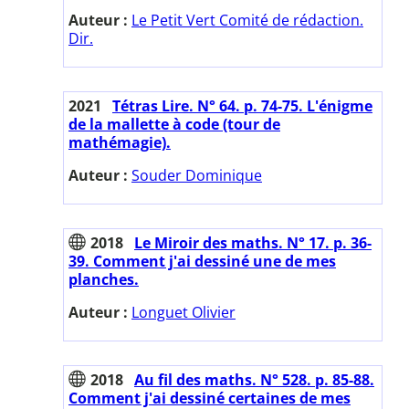
Auteur :
Le Petit Vert Comité de rédaction.
Dir.
2021
Tétras Lire. N° 64. p. 74-75. L'énigme
de la mallette à code (tour de
mathémagie).
Auteur :
Souder Dominique
2018
Le Miroir des maths. N° 17. p. 36-
39. Comment j'ai dessiné une de mes
planches.
Auteur :
Longuet Olivier
2018
Au fil des maths. N° 528. p. 85-88.
Comment j'ai dessiné certaines de mes