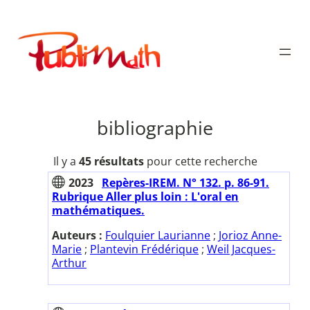
Aller
au
Publimath
contenu
bibliographie
Il y a
45 résultats
pour cette recherche
2023
Repères-IREM. N° 132. p. 86-91.
Rubrique Aller plus loin : L'oral en
mathématiques.
Auteurs :
Foulquier Laurianne
;
Jorioz Anne-
Marie
;
Plantevin Frédérique
;
Weil Jacques-
Arthur