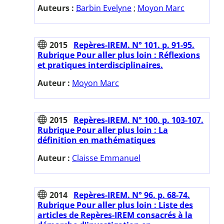
Auteurs :
Barbin Evelyne
;
Moyon Marc
2015
Repères-IREM. N° 101. p. 91-95.
Rubrique Pour aller plus loin : Réflexions
et pratiques interdisciplinaires.
Auteur :
Moyon Marc
2015
Repères-IREM. N° 100. p. 103-107.
Rubrique Pour aller plus loin : La
définition en mathématiques
Auteur :
Claisse Emmanuel
2014
Repères-IREM. N° 96. p. 68-74.
Rubrique Pour aller plus loin : Liste des
articles de Repères-IREM consacrés à la