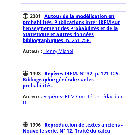
2001
Autour de la modélisation en
probabilités. Publications inter-IREM sur
l'enseignement des Probabilités et de la
Statistique et autres données
bibliographiques. p. 251-258.
Auteur :
Henry Michel
1998
Repères-IREM. N° 32. p. 121-125.
Bibliographie générale sur les
probabilités.
Auteur :
Repères-IREM Comité de rédaction.
Dir.
1996
Reproduction de textes anciens -
Nouvelle série. N° 12. Traité du calcul