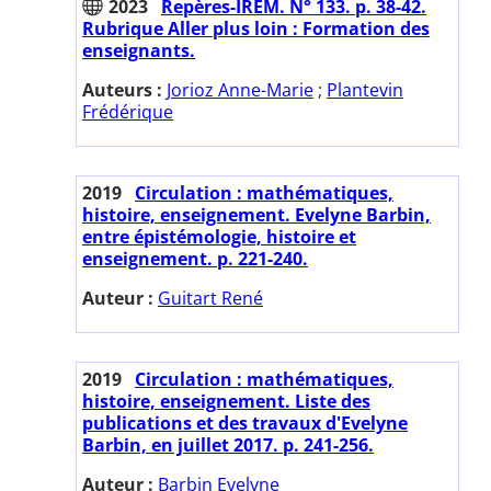
2023
Repères-IREM. N° 133. p. 38-42.
Rubrique Aller plus loin : Formation des
enseignants.
Auteurs :
Jorioz Anne-Marie
;
Plantevin
Frédérique
2019
Circulation : mathématiques,
histoire, enseignement. Evelyne Barbin,
entre épistémologie, histoire et
enseignement. p. 221-240.
Auteur :
Guitart René
2019
Circulation : mathématiques,
histoire, enseignement. Liste des
publications et des travaux d'Evelyne
Barbin, en juillet 2017. p. 241-256.
Auteur :
Barbin Evelyne