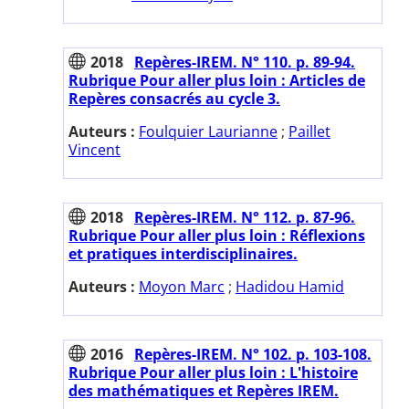
2018
Repères-IREM. N° 110. p. 89-94.
Rubrique Pour aller plus loin : Articles de
Repères consacrés au cycle 3.
Auteurs :
Foulquier Laurianne
;
Paillet
Vincent
2018
Repères-IREM. N° 112. p. 87-96.
Rubrique Pour aller plus loin : Réflexions
et pratiques interdisciplinaires.
Auteurs :
Moyon Marc
;
Hadidou Hamid
2016
Repères-IREM. N° 102. p. 103-108.
Rubrique Pour aller plus loin : L'histoire
des mathématiques et Repères IREM.