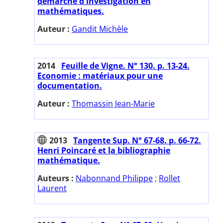
démarche d'investigation en
mathématiques.
Auteur :
Gandit Michèle
2014
Feuille de Vigne. N° 130. p. 13-24.
Economie : matériaux pour une
documentation.
Auteur :
Thomassin Jean-Marie
2013
Tangente Sup. N° 67-68. p. 66-72.
Henri Poincaré et la bibliographie
mathématique.
Auteurs :
Nabonnand Philippe
;
Rollet
Laurent