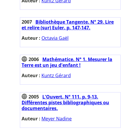
Auteur :
Kuntz Gérard
2007
Bibliothèque Tangente. N° 29. Lire
et relire (sur) Euler. p. 147-147.
Auteur :
Octavia Gaël
2006
Mathématice. N° 1. Mesurer la
Terre est un jeu d'enfant !
Auteur :
Kuntz Gérard
2005
L'Ouvert. N° 111. p. 9-13.
Différentes pistes bibliographiques ou
documentaires.
Auteur :
Meyer Nadine