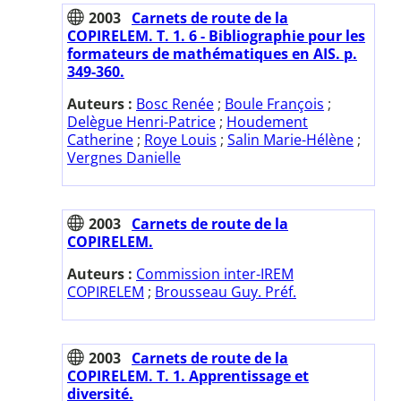
2003
Carnets de route de la
COPIRELEM. T. 1. 6 - Bibliographie pour les
formateurs de mathématiques en AIS. p.
349-360.
Auteurs :
Bosc Renée
;
Boule François
;
Delègue Henri-Patrice
;
Houdement
Catherine
;
Roye Louis
;
Salin Marie-Hélène
;
Vergnes Danielle
2003
Carnets de route de la
COPIRELEM.
Auteurs :
Commission inter-IREM
COPIRELEM
;
Brousseau Guy. Préf.
2003
Carnets de route de la
COPIRELEM. T. 1. Apprentissage et
diversité.