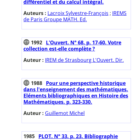
différentiel et du calcul intégral.
Auteurs :
Lacroix Sylvestre-François
;
IREMS
de Paris Groupe MATH. Ed.
1992
L'Ouvert. N° 68. p. 17-60. Votre
collection est-elle complète ?
Auteur :
IREM de Strasbourg L'Ouvert. Dir.
1988
Pour une perspective historique
dans l'enseignement des mathématiques.
Eléments bibliographiques en Histoire des
Mathématiques. p. 323-330.
Auteur :
Guillemot Michel
1985
PLOT. N° 33. p. 23. Bibliographie