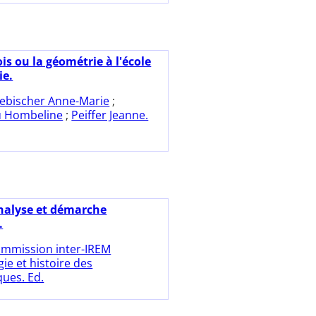
is ou la géométrie à l'école
ie.
ebischer Anne-Marie
;
u Hombeline
;
Peiffer Jeanne.
nalyse et démarche
.
mmission inter-IREM
ie et histoire des
ues. Ed.