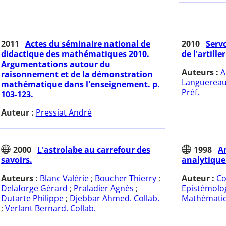
2011
Actes du séminaire national de
2010
Servo
didactique des mathématiques 2010.
de l'artiller
Argumentations autour du
Auteurs :
A
raisonnement et de la démonstration
Languerea
mathématique dans l'enseignement. p.
Préf.
103-123.
Auteur :
Pressiat André
2000
L'astrolabe au carrefour des
1998
A
savoirs.
analytique
Auteurs :
Blanc Valérie
;
Boucher Thierry
;
Auteur :
Co
Delaforge Gérard
;
Praladier Agnès
;
Epistémolog
Dutarte Philippe
;
Djebbar Ahmed. Collab.
Mathématiq
;
Verlant Bernard. Collab.