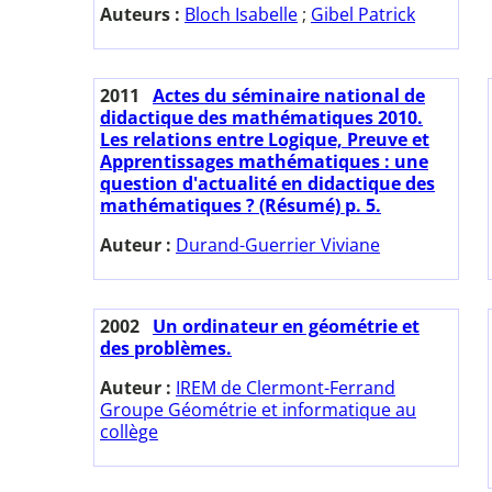
Auteurs :
Bloch Isabelle
;
Gibel Patrick
2011
Actes du séminaire national de
didactique des mathématiques 2010.
Les relations entre Logique, Preuve et
Apprentissages mathématiques : une
question d'actualité en didactique des
mathématiques ? (Résumé) p. 5.
Auteur :
Durand-Guerrier Viviane
2002
Un ordinateur en géométrie et
des problèmes.
Auteur :
IREM de Clermont-Ferrand
Groupe Géométrie et informatique au
collège