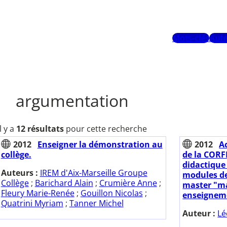
Mots-clés
Aute
argumentation
Il y a
12 résultats
pour cette recherche
2012
Enseigner la démonstration au
2012
A
collège.
de la CORF
didactique 
Auteurs :
IREM d'Aix-Marseille Groupe
modules de 
Collège
;
Barichard Alain
;
Crumière Anne
;
master "m
Fleury Marie-Renée
;
Gouillon Nicolas
;
enseigneme
Quatrini Myriam
;
Tanner Michel
Auteur :
Lé