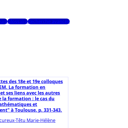
urs
Glossaire
Recherche avancée
ctes des 18e et 19e colloques
EM. La formation en
et ses liens avec les autres
la formation : le cas du
athématiques et
nt" à Toulouse. p. 331-343.
cureux-Têtu Marie-Hélène