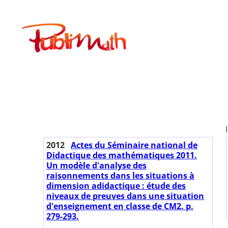
Aller
au
Publimath
contenu
2012
Actes du Séminaire national de
Didactique des mathématiques 2011.
Un modèle d'analyse des
raisonnements dans les situations à
dimension adidactique : étude des
niveaux de preuves dans une situation
d'enseignement en classe de CM2. p.
279-293.