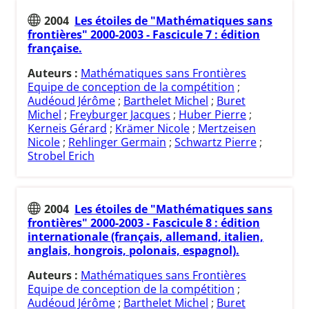
2004
Les étoiles de "Mathématiques sans
frontières" 2000-2003 - Fascicule 7 : édition
française.
Auteurs :
Mathématiques sans Frontières
Equipe de conception de la compétition
;
Audéoud Jérôme
;
Barthelet Michel
;
Buret
Michel
;
Freyburger Jacques
;
Huber Pierre
;
Kerneis Gérard
;
Krämer Nicole
;
Mertzeisen
Nicole
;
Rehlinger Germain
;
Schwartz Pierre
;
Strobel Erich
2004
Les étoiles de "Mathématiques sans
frontières" 2000-2003 - Fascicule 8 : édition
internationale (français, allemand, italien,
anglais, hongrois, polonais, espagnol).
Auteurs :
Mathématiques sans Frontières
Equipe de conception de la compétition
;
Audéoud Jérôme
;
Barthelet Michel
;
Buret