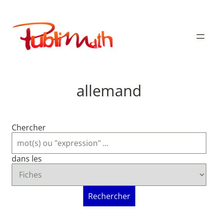
Aller
au
Publimath
contenu
allemand
Chercher
dans les
Rechercher