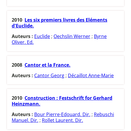
2010
Les six premiers livres des Eléments
d'Euclide.
Auteurs :
Euclide
;
Oechslin Werner
;
Byrne
Oliver. Ed.
2008
Cantor et la France.
Auteurs :
Cantor Georg
;
Décaillot Anne-Marie
2010
Construction : Festschrift for Gerhard
Heinzmann.
Auteurs :
Bour Pierre-Edouard. Dir.
;
Rebuschi
Manuel. Dir.
;
Rollet Laurent. Dir.