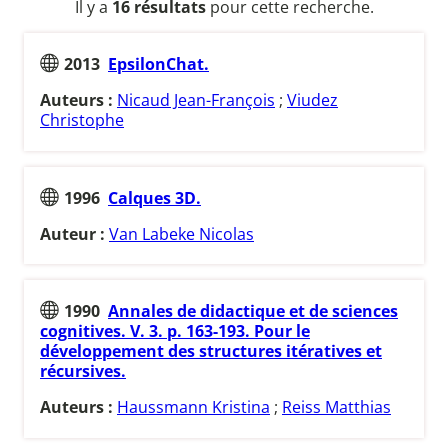
Il y a
16 résultats
pour cette recherche.
2013
EpsilonChat.
Auteurs :
Nicaud Jean-François
;
Viudez
Christophe
1996
Calques 3D.
Auteur :
Van Labeke Nicolas
1990
Annales de didactique et de sciences
cognitives. V. 3. p. 163-193. Pour le
développement des structures itératives et
récursives.
Auteurs :
Haussmann Kristina
;
Reiss Matthias