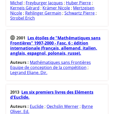
Michel
;
Freyburger Jacques
;
Huber Pierre
;
Kerneis Gérard
;
Krämer Nicole
;
Mertzeisen
Nicole
;
Rehlinger Germain
;
Schwartz Pierre
;
Strobel Erich
2001
Les étoiles de "Mathématiques sans
Frontières" 1997-2000 - Fasc. 6 : édition
internationale (français, allemand, italien,
anglais, espagnol, polonais, russe).
Auteurs :
Mathématiques sans Frontières
Equipe de conception de la compétition
;
Legrand Eliane. Dir.
2013
Les six premiers livres des Eléments
d'Euclide.
Auteurs :
Euclide
;
Oechslin Werner
;
Byrne
Oliver. Ed.