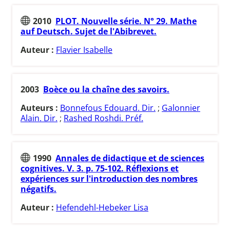
2010
PLOT. Nouvelle série. N° 29. Mathe
auf Deutsch. Sujet de l'Abibrevet.
Auteur :
Flavier Isabelle
2003
Boèce ou la chaîne des savoirs.
Auteurs :
Bonnefous Edouard. Dir.
;
Galonnier
Alain. Dir.
;
Rashed Roshdi. Préf.
1990
Annales de didactique et de sciences
cognitives. V. 3. p. 75-102. Réflexions et
expériences sur l'introduction des nombres
négatifs.
Auteur :
Hefendehl-Hebeker Lisa