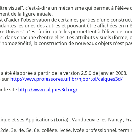
iltre visuel", c'est-à-dire un mécanisme qui permet à l'élèv
nt de la figure initiale.
s est d'aider l'observation de certaines parties d'une constru
endantes les unes des autres et pouvant être affichées en 
tre Univers", c'est-à-dire qu'elles permettent à l'élève de m
tc. dans chacune d'entre elles. Les attributs visuels (forme, 
d'homogénéité, la construction de nouveaux objets n'est pas
a été élaborée à partir de la version 2.5.0 de janvier 2008.
e sur
http://www.professores.uff.br/hjbortol/calques3d/
r le site
http://www.calques3d.org/
ue et ses Applications (Loria) , Vandoeuvre-les-Nancy , Fr
 2de, 3e, 4e, 5e, 6e, collège, lycée, lycée professionnel, term