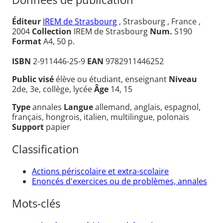
Éditeur
IREM de Strasbourg
, Strasbourg , France ,
2004
Collection
IREM de Strasbourg
Num.
S190
Format
A4, 50 p.
ISBN
2-911446-25-9
EAN
9782911446252
Public visé
élève ou étudiant, enseignant
Niveau
2de, 3e, collège, lycée
Âge
14, 15
Type
annales
Langue
allemand, anglais, espagnol,
français, hongrois, italien, multilingue, polonais
Support
papier
Classification
Actions périscolaire et extra-scolaire
Enoncés d'exercices ou de problèmes, annales
Mots-clés