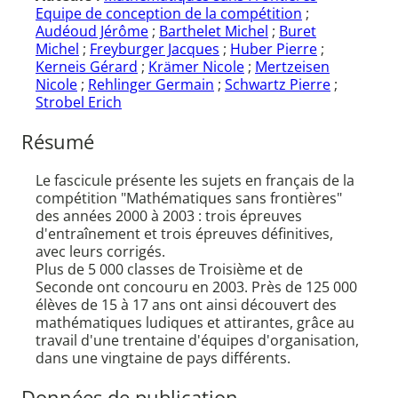
Equipe de conception de la compétition
;
Audéoud Jérôme
;
Barthelet Michel
;
Buret
Michel
;
Freyburger Jacques
;
Huber Pierre
;
Kerneis Gérard
;
Krämer Nicole
;
Mertzeisen
Nicole
;
Rehlinger Germain
;
Schwartz Pierre
;
Strobel Erich
Résumé
Le fascicule présente les sujets en français de la
compétition "Mathématiques sans frontières"
des années 2000 à 2003 : trois épreuves
d'entraînement et trois épreuves définitives,
avec leurs corrigés.
Plus de 5 000 classes de Troisième et de
Seconde ont concouru en 2003. Près de 125 000
élèves de 15 à 17 ans ont ainsi découvert des
mathématiques ludiques et attirantes, grâce au
travail d'une trentaine d'équipes d'organisation,
dans une vingtaine de pays différents.
Données de publication