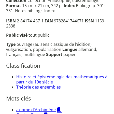
Collection
Collection Philosophie, épistémologie
Format
15 cm x 21 cm, 342 p.
Index
Bibliogr. p. 301-
331. Notes bibliogr. Index
ISBN
2-84174-467-1
EAN
9782841744671
ISSN
1159-
2338
Public visé
tout public
Type
ouvrage (au sens classique de l’édition),
vulgarisation, popularisation
Langue
allemand,
français, multilingue
Support
papier
Classification
Histoire et épistémologie des mathématiques à
partir du 19e siècle
Théorie des ensembles
Mots-clés
axiome d'Archimède