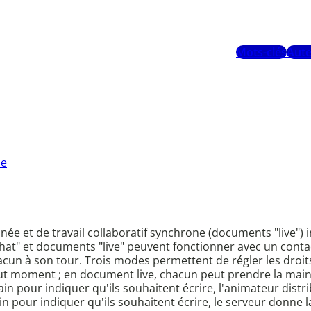
Mots-clés
Aute
he
anée et de travail collaboratif synchrone (documents "live"
chat" et documents "live" peuvent fonctionner avec un contac
cun à son tour. Trois modes permettent de régler les droits
tout moment ; en document live, chacun peut prendre la main 
main pour indiquer qu'ils souhaitent écrire, l'animateur distr
ain pour indiquer qu'ils souhaitent écrire, le serveur donne 