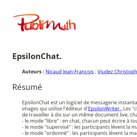
Aller
au
Publimath
contenu
EpsilonChat.
Auteurs :
Nicaud Jean-François
;
Viudez Christop
Résumé
EpsilonChat est un logiciel de messagerie instant
images qui utilise l'éditeur d'
EpsilonWriter.
.Les "
de travailler à dix sur un même document live, cha
- le mode "libre" : en chat, chacun peut écrire à 
- le mode "supervisé" : les participants lèvent la 
- le mode "ordonné" : les participants lèvent la m