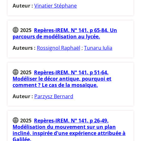
Auteur :
Vinatier Stéphane
2025
Repères-IREM. N° 141. p 65-84. Un
parcours de modélisation au lycée.
Auteurs :
Rossignol Raphaël
;
Tunaru Iulia
2025
Repères-IREM. N° 141. p 51-64.
Modéliser le décor antique, pourquoi et
comment ? Le cas de la mosaïque.
Auteur :
Parzysz Bernard
2025
Repères-IREM. N° 141. p 26-49.
Modélisation du mouvement sur un plan
incliné, inspirée d'une expérience attribuée à
Galilée.