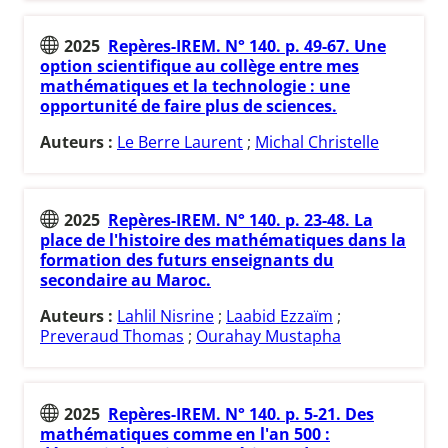
2025
Repères-IREM. N° 140. p. 49-67. Une
option scientifique au collège entre mes
mathématiques et la technologie : une
opportunité de faire plus de sciences.
Auteurs :
Le Berre Laurent
;
Michal Christelle
2025
Repères-IREM. N° 140. p. 23-48. La
place de l'histoire des mathématiques dans la
formation des futurs enseignants du
secondaire au Maroc.
Auteurs :
Lahlil Nisrine
;
Laabid Ezzaïm
;
Preveraud Thomas
;
Ourahay Mustapha
2025
Repères-IREM. N° 140. p. 5-21. Des
mathématiques comme en l'an 500 :