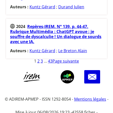
Auteurs :
Kuntz Gérard
;
Durand Julien
2024
Repères-IREM. N° 139. p. 44-47.
Rubrique Multimédia : ChatGPT avoue : je
souffre de dyscalculie ! Un dialogue de sourds
avec une IA.
Auteurs :
Kuntz Gérard
;
Le Breton Alain
1
2
3
…
43
Page suivante
© ADIREM-APMEP - ISSN 1292-8054 -
Mentions légales
-
Mise à jour 06/08/2026 19:23 -
42558 fiches -