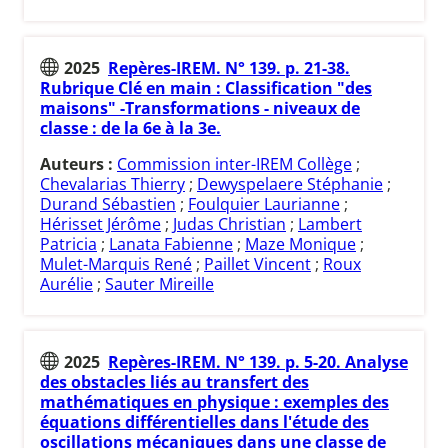
2025
Repères-IREM. N° 139. p. 21-38.
Rubrique Clé en main : Classification "des
maisons" -Transformations - niveaux de
classe : de la 6e à la 3e.
Auteurs :
Commission inter-IREM Collège
;
Chevalarias Thierry
;
Dewyspelaere Stéphanie
;
Durand Sébastien
;
Foulquier Laurianne
;
Hérisset Jérôme
;
Judas Christian
;
Lambert
Patricia
;
Lanata Fabienne
;
Maze Monique
;
Mulet-Marquis René
;
Paillet Vincent
;
Roux
Aurélie
;
Sauter Mireille
2025
Repères-IREM. N° 139. p. 5-20. Analyse
des obstacles liés au transfert des
mathématiques en physique : exemples des
équations différentielles dans l'étude des
oscillations mécaniques dans une classe de