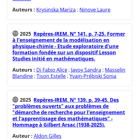
Auteurs :
Krysinska Mariza
;
Ninove Laure
2025
Repères-IREM. N° 141. p. 7-25. Former
à l'enseignement de la modélisation en
physique-chimie - Etude exploratoire d'une
formation fondée sur un dispositif Lesson
Studies initié en mathématiques.
Auteurs :
Di Fabio Alice
;
Javoy Sandra
;
Masselin
Blandine
;
Tison Estelle
;
Yvain-Prébiski Sonia
2025
Repères-IREM. N° 139. p. 39-45. Des
"problèmes ouverts" aux problèmes de
"démarche de recherche pour l'enseignement
et l'apprentissage des mathématiques" -
Hommage à Gilbert Arsac (1938-2025).
Auteur :
Aldon Gilles