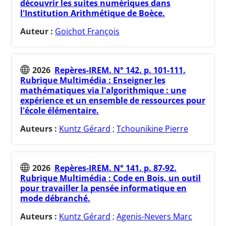
découvrir les suites numériques dans
l'Institution Arithmétique de Boèce.
Auteur :
Goichot François
2026
Repères-IREM. N° 142. p. 101-111.
Rubrique Multimédia : Enseigner les
mathématiques via l'algorithmique : une
expérience et un ensemble de ressources pour
l'école élémentaire.
Auteurs :
Kuntz Gérard
;
Tchounikine Pierre
2026
Repères-IREM. N° 141. p. 87-92.
Rubrique Multimédia : Code en Bois, un outil
pour travailler la pensée informatique en
mode débranché.
Auteurs :
Kuntz Gérard
;
Agenis-Nevers Marc