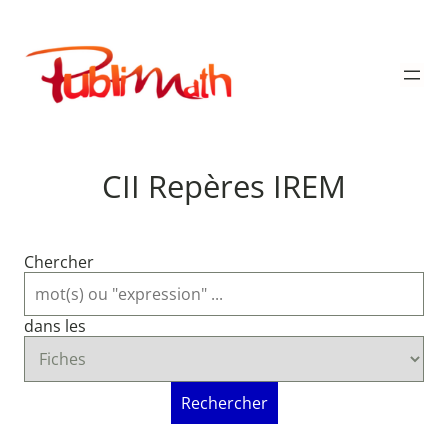
Aller
au
Publimath
contenu
CII Repères IREM
Chercher
dans les
Rechercher