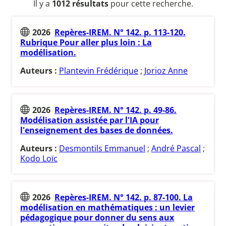
Il y a
1012 résultats
pour cette recherche.
2026
Repères-IREM. N° 142. p. 113-120.
Rubrique Pour aller plus loin : La
modélisation.
Auteurs :
Plantevin Frédérique
;
Jorioz Anne
2026
Repères-IREM. N° 142. p. 49-86.
Modélisation assistée par l'IA pour
l'enseignement des bases de données.
Auteurs :
Desmontils Emmanuel
;
André Pascal
;
Kodo Loïc
2026
Repères-IREM. N° 142. p. 87-100. La
modélisation en mathématiques : un levier
pédagogique pour donner du sens aux