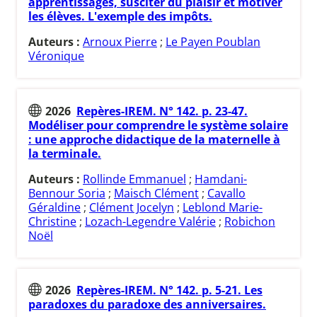
apprentissages, susciter du plaisir et motiver
les élèves. L'exemple des impôts.
Auteurs :
Arnoux Pierre
;
Le Payen Poublan
Véronique
2026
Repères-IREM. N° 142. p. 23-47.
Modéliser pour comprendre le système solaire
: une approche didactique de la maternelle à
la terminale.
Auteurs :
Rollinde Emmanuel
;
Hamdani-
Bennour Soria
;
Maisch Clément
;
Cavallo
Géraldine
;
Clément Jocelyn
;
Leblond Marie-
Christine
;
Lozach-Legendre Valérie
;
Robichon
Noël
2026
Repères-IREM. N° 142. p. 5-21. Les
paradoxes du paradoxe des anniversaires.