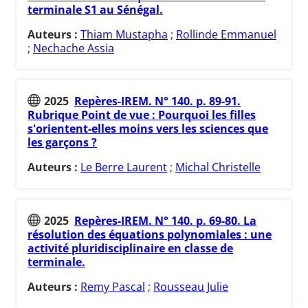
terminale S1 au Sénégal.
Auteurs :
Thiam Mustapha
;
Rollinde Emmanuel
;
Nechache Assia
2025
Repères-IREM. N° 140. p. 89-91.
Rubrique Point de vue : Pourquoi les filles
s'orientent-elles moins vers les sciences que
les garçons ?
Auteurs :
Le Berre Laurent
;
Michal Christelle
2025
Repères-IREM. N° 140. p. 69-80. La
résolution des équations polynomiales : une
activité pluridisciplinaire en classe de
terminale.
Auteurs :
Remy Pascal
;
Rousseau Julie