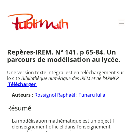
Aller
au
Publimath
contenu
Repères-IREM. N° 141. p 65-84. Un
parcours de modélisation au lycée.
Une version texte intégral est en téléchargement sur
le site
Bibliothèque numérique des IREM et de l'APMEP
Télécharger
Auteurs :
Rossignol Raphaël
;
Tunaru Iulia
Résumé
La modélisation mathématique est un objectif
d’enseignement officiel dans l’enseignement