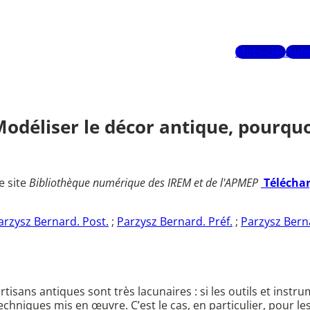
Mots-clés
Aute
Modéliser le décor antique, pourqu
e site
Bibliothèque numérique des IREM et de l'APMEP
Télécha
arzysz Bernard. Post.
;
Parzysz Bernard. Préf.
;
Parzysz Bern
rtisans antiques sont très lacunaires : si les outils et ins
techniques mis en œuvre. C’est le cas, en particulier, pour l