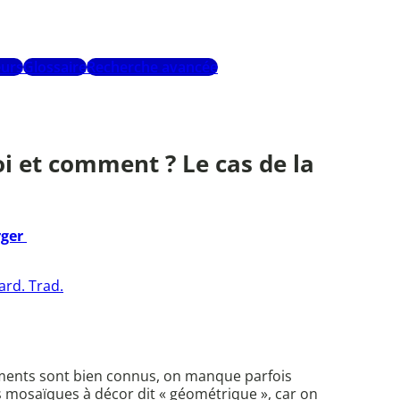
urs
Glossaire
Recherche avancée
oi et comment ? Le cas de la
rger
ard. Trad.
truments sont bien connus, on manque parfois
es mosaïques à décor dit « géométrique », car on