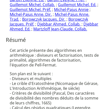
Guillemot Michel. Collab.
;
Guillemot Michel. Ed.
;
Guillemot Michel. Préf.
;
Michel-Pajus Annie
;
Michel-Pajus Anne. Dir.
;
Michel-Pajus Anne.
Trad.
;
Borowczyk Jacques. Dir.
;
Borowczyk
Jacques. Préf.
;
Djebbar Ahmed. Collab.
;
Djebbar
Ahmed. Ed.
;
Martzloff Jean-Claude. Collab.
Résumé
Cet article présente des algorithmes en
arithmétique : diviseurs et factorisation, tests de
primalité, algorithmes de factorisation,
l'équation de Pell-Fermat.
Son plan est le suivant :
- Diviseurs et multiples
- Le crible d'Eratosthène (Nicomaque de Gérase,
L'Introduction Arithmétique, IIe siècle)
- Critères de divisibilité (Pascal, Des caractères
de divisibilité des nombres déduits de la somme
de leurs chiffres, 1665)
- Calcul des résidus quadratiques (Legendre,