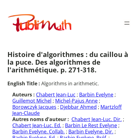
Aller
au
Publimath
contenu
Histoire d'algorithmes : du caillou à
la puce. Des algorithmes de
l'arithmétique. p. 271-318.
English Title :
Algorithms in arithmetic.
Auteurs :
Chabert Jean-Luc
;
Barbin Evelyne
;
Guillemot Michel
;
Michel-Pajus Anne
;
Borowczyk Jacques
;
Djebbar Ahmed
;
Martzloff
Jean-Claude
Autres noms d'auteur :
Chabert Jean-Luc. Dir.
;
Chabert Jean-Luc. Ed.
;
Barbin Le Rest Evelyne
;
Barbin Evelyne. Collab.
;
Barbin Evelyne. Dir.
;
Barbin Evelyne. Ed.
;
Barbin Evelyne. Préf.
;