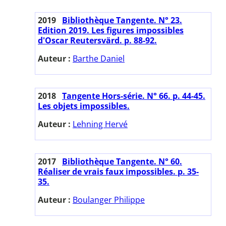
2019
Bibliothèque Tangente. N° 23.
Edition 2019. Les figures impossibles
d'Oscar Reutersvärd. p. 88-92.
Auteur :
Barthe Daniel
2018
Tangente Hors-série. N° 66. p. 44-45.
Les objets impossibles.
Auteur :
Lehning Hervé
2017
Bibliothèque Tangente. N° 60.
Réaliser de vrais faux impossibles. p. 35-
35.
Auteur :
Boulanger Philippe