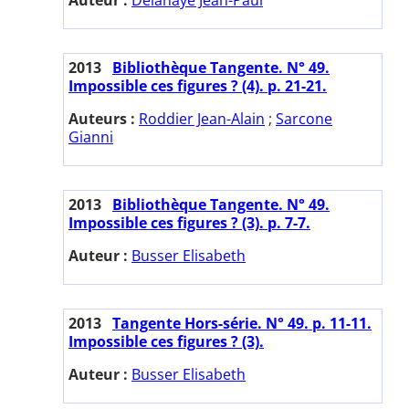
2013
Bibliothèque Tangente. N° 49.
Impossible ces figures ? (4). p. 21-21.
Auteurs :
Roddier Jean-Alain
;
Sarcone
Gianni
2013
Bibliothèque Tangente. N° 49.
Impossible ces figures ? (3). p. 7-7.
Auteur :
Busser Elisabeth
2013
Tangente Hors-série. N° 49. p. 11-11.
Impossible ces figures ? (3).
Auteur :
Busser Elisabeth