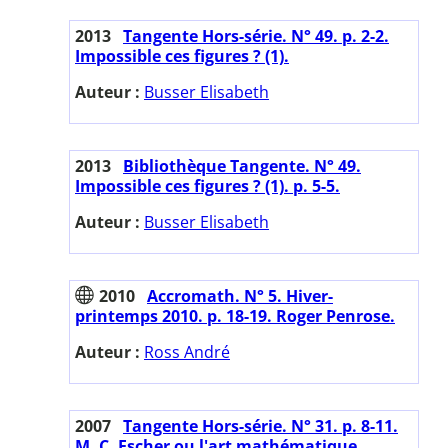
2013
Tangente Hors-série. N° 49. p. 2-2.
Impossible ces figures ? (1).
Auteur :
Busser Elisabeth
2013
Bibliothèque Tangente. N° 49.
Impossible ces figures ? (1). p. 5-5.
Auteur :
Busser Elisabeth
2010
Accromath. N° 5. Hiver-
printemps 2010. p. 18-19. Roger Penrose.
Auteur :
Ross André
2007
Tangente Hors-série. N° 31. p. 8-11.
M. C. Escher ou l'art mathématique.