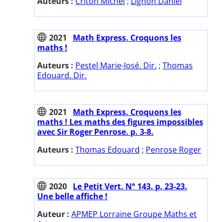
Auteurs :
Criton Michel
;
Lignon Daniel
2021
Math Express. Croquons les
maths !
Auteurs :
Pestel Marie-José. Dir.
;
Thomas
Edouard. Dir.
2021
Math Express. Croquons les
maths ! Les maths des figures impossibles
avec Sir Roger Penrose. p. 3-8.
Auteurs :
Thomas Edouard
;
Penrose Roger
2020
Le Petit Vert. N° 143. p. 23-23.
Une belle affiche !
Auteur :
APMEP Lorraine Groupe Maths et