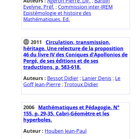
Auteurs :
Ageron Pierre. Dir.
;
Barbin
Evelyne. Préf.
;
Commission inter-IREM
Epistémologie et histoire des
Mathématiques. Ed.
2011
Circulation, transmission,
héritage. Une relecture de la proposition
46 du livre IV des Coniques d'Apollonios de
Pergé, de ses éditions et de ses
traductions. p. 583-618.
Auteurs :
Bessot Didier
;
Lanier Denis
;
Le
Goff Jean-Pierre
;
Trotoux Didier
2006
Mathématiques et Pédagogie. N°
155. p. 29-35. Cabri-Géomètre et les
hyperboles.
Auteur :
Houben Jean-Paul