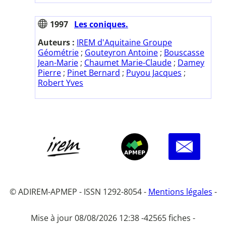
1997
Les coniques.
Auteurs :
IREM d'Aquitaine Groupe
Géométrie
;
Gouteyron Antoine
;
Bouscasse
Jean-Marie
;
Chaumet Marie-Claude
;
Damey
Pierre
;
Pinet Bernard
;
Puyou Jacques
;
Robert Yves
© ADIREM-APMEP - ISSN 1292-8054 -
Mentions légales
-
Mise à jour 08/08/2026 12:38 -
42565 fiches -