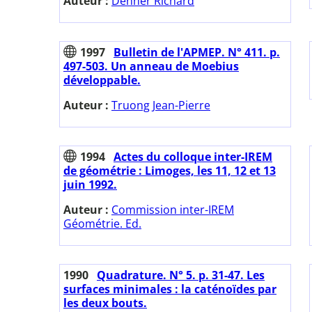
Auteur :
Denner Richard
1997
Bulletin de l'APMEP. N° 411. p.
497-503. Un anneau de Moebius
développable.
Auteur :
Truong Jean-Pierre
1994
Actes du colloque inter-IREM
de géométrie : Limoges, les 11, 12 et 13
juin 1992.
Auteur :
Commission inter-IREM
Géométrie. Ed.
1990
Quadrature. N° 5. p. 31-47. Les
surfaces minimales : la caténoïdes par
les deux bouts.