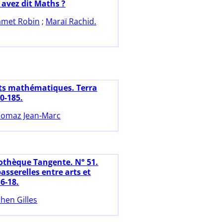
 avez dit Maths ?
amet Robin
;
Maraï Rachid.
ts mathématiques. Terra
80-185.
omaz Jean-Marc
iothèque Tangente. N° 51.
sserelles entre arts et
6-18.
hen Gilles