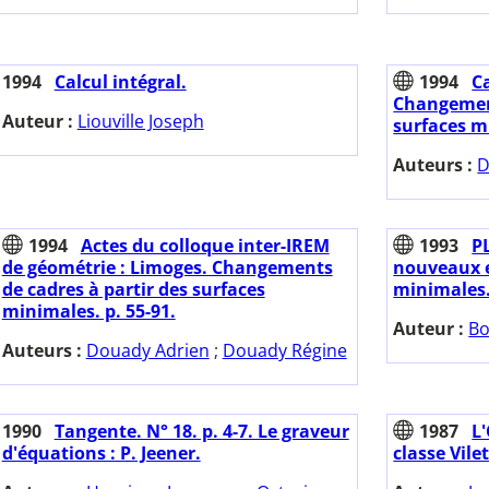
1994
Calcul intégral.
1994
Ca
Changement
Auteur :
Liouville Joseph
surfaces m
Auteurs :
D
1994
Actes du colloque inter-IREM
1993
PL
de géométrie : Limoges. Changements
nouveaux e
de cadres à partir des surfaces
minimales
minimales. p. 55-91.
Auteur :
Bo
Auteurs :
Douady Adrien
;
Douady Régine
1990
Tangente. N° 18. p. 4-7. Le graveur
1987
L'
d'équations : P. Jeener.
classe Vilet