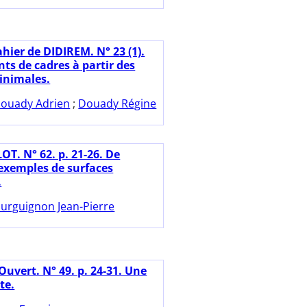
hier de DIDIREM. N° 23 (1).
s de cadres à partir des
inimales.
ouady Adrien
;
Douady Régine
OT. N° 62. p. 21-26. De
xemples de surfaces
.
urguignon Jean-Pierre
Ouvert. N° 49. p. 24-31. Une
te.