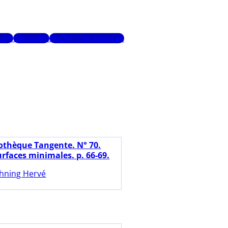
urs
Glossaire
Recherche avancée
iothèque Tangente. N° 70.
urfaces minimales. p. 66-69.
hning Hervé