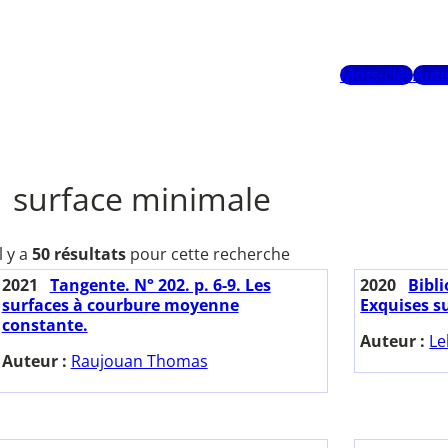
Mots-clés
Aute
surface minimale
Il y a
50 résultats
pour cette recherche
2021
Tangente. N° 202. p. 6-9. Les
2020
Bibl
surfaces à courbure moyenne
Exquises s
constante.
Auteur :
Le
Auteur :
Raujouan Thomas