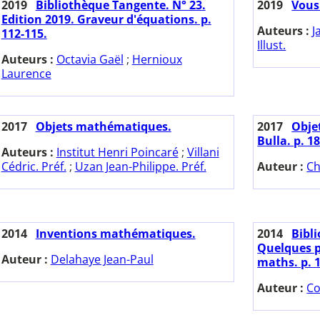
2019
Bibliothèque Tangente. N° 23.
2019
Vous
Edition 2019. Graveur d'équations. p.
Auteurs :
J
112-115.
Illust.
Auteurs :
Octavia Gaël
;
Hernioux
Laurence
2017
Objets mathématiques.
2017
Obje
Bulla. p. 1
Auteurs :
Institut Henri Poincaré
;
Villani
Cédric. Préf.
;
Uzan Jean-Philippe. Préf.
Auteur :
Ch
2014
Inventions mathématiques.
2014
Bibl
Quelques pa
Auteur :
Delahaye Jean-Paul
maths. p. 1
Auteur :
Co