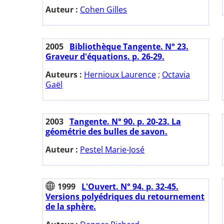
Auteur :
Cohen Gilles
2005
Bibliothèque Tangente. N° 23.
Graveur d'équations. p. 26-29.
Auteurs :
Hernioux Laurence
;
Octavia
Gaël
2003
Tangente. N° 90. p. 20-23. La
géométrie des bulles de savon.
Auteur :
Pestel Marie-José
1999
L'Ouvert. N° 94. p. 32-45.
Versions polyédriques du retournement
de la sphère.