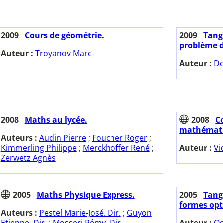
2009
Cours de géométrie.
2009
Tange
problème de
Auteur :
Troyanov Marc
Auteur :
De
2008
Maths au lycée.
2008
C
mathémati
Auteurs :
Audin Pierre
;
Foucher Roger
;
Kimmerling Philippe
;
Merckhoffer René
;
Auteur :
Vi
Zerwetz Agnès
2005
Maths Physique Express.
2005
Tange
formes opt
Auteurs :
Pestel Marie-José. Dir.
;
Guyon
Etienne. Dir.
;
Mosseri Rémy. Dir.
Auteur :
Oc