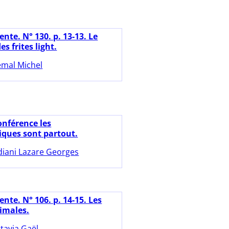
nte. N° 130. p. 13-13. Le
s frites light.
mal Michel
onférence les
ques sont partout.
diani Lazare Georges
nte. N° 106. p. 14-15. Les
imales.
tavia Gaël