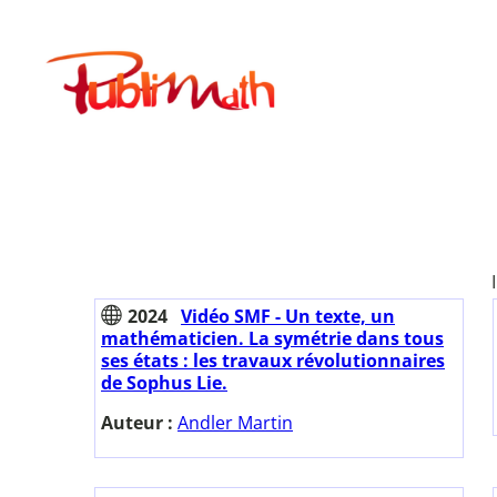
Aller
au
Publimath
contenu
2024
Vidéo SMF - Un texte, un
mathématicien. La symétrie dans tous
ses états : les travaux révolutionnaires
de Sophus Lie.
Auteur :
Andler Martin