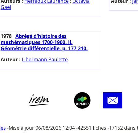
Auteurs :
Hernioux Laurence
;
Octavia
Auteur :
Ja
Gaël
1978
Abrégé d'histoire des
mathématiques 1700-1900. II.
Géométrie différentielle. p. 177-210.
Auteur :
Libermann Paulette
les
-
Mise à jour 06/08/2026 12:04 -
42551 fiches -
17152 dans 