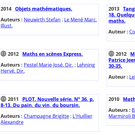
2014
Objets mathématiques.
2013
Tange
18. Quelque
Auteurs :
Neuwirth Stefan
;
Le Mené Marc.
maths.
Illust.
Auteur :
Co
2012
Maths en scènes Express.
2012
M
Patrice Jee
Auteurs :
Pestel Marie-José. Dir.
;
Lehning
30-35.
Hervé. Dir.
Auteur :
Le
2011
PLOT. Nouvelle série. N° 36. p.
2010
Math
8-13. Du pain, du vin, du boursin.
Auteurs :
B
Auteurs :
Champagne Brigitte
;
L'Huillier
Marmiroli B
Alexandre