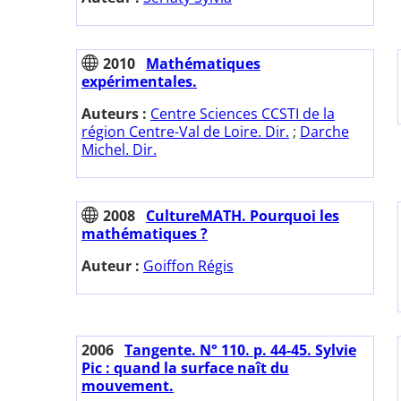
2010
Mathématiques
expérimentales.
Auteurs :
Centre Sciences CCSTI de la
région Centre-Val de Loire. Dir.
;
Darche
Michel. Dir.
2008
CultureMATH. Pourquoi les
mathématiques ?
Auteur :
Goiffon Régis
2006
Tangente. N° 110. p. 44-45. Sylvie
Pic : quand la surface naît du
mouvement.