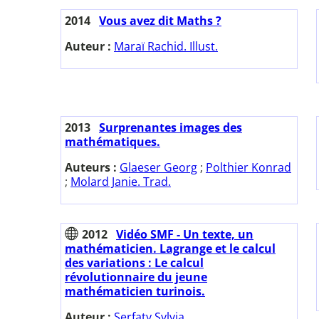
2014
Vous avez dit Maths ?
Auteur :
Maraï Rachid. Illust.
2013
Surprenantes images des
mathématiques.
Auteurs :
Glaeser Georg
;
Polthier Konrad
;
Molard Janie. Trad.
2012
Vidéo SMF - Un texte, un
mathématicien. Lagrange et le calcul
des variations : Le calcul
révolutionnaire du jeune
mathématicien turinois.
Auteur :
Serfaty Sylvia