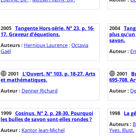
2005
Tangente Hors-série. N° 23. p. 16-
2004
Tange
17. Graveur d'équations.
plus qu'un 
savon.
Auteurs :
Hernioux Laurence
;
Octavia
Gaël
Auteur :
Em
2001
L'Ouvert. N° 103. p. 18-27. Arts
2001
Bu
et mathématiques.
695-708. A
Auteur :
Denner Richard
Auteur :
De
1999
Cosinus. N° 2. p. 28-30. Pourquoi
1998
La g
les bulles de savon sont-elles rondes ?
Auteurs :
B
Auteur :
Kantor Jean-Michel
Yves. Illust.