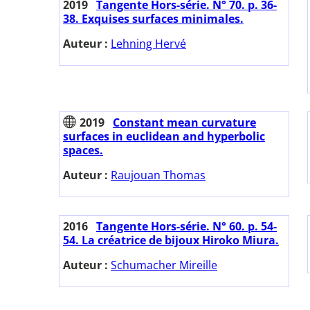
2019
Tangente Hors-série. N° 70. p. 36-
38. Exquises surfaces minimales.
Auteur :
Lehning Hervé
2019
Constant mean curvature
surfaces in euclidean and hyperbolic
spaces.
Auteur :
Raujouan Thomas
2016
Tangente Hors-série. N° 60. p. 54-
54. La créatrice de bijoux Hiroko Miura.
Auteur :
Schumacher Mireille