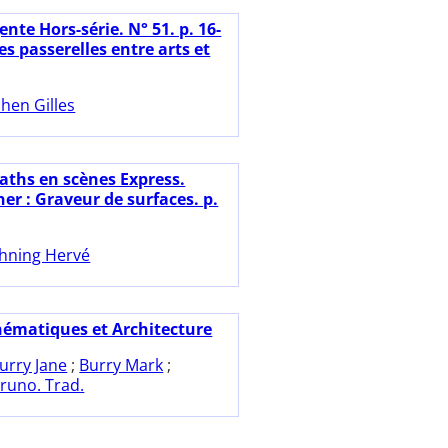
nte Hors-série. N° 51. p. 16-
s passerelles entre arts et
hen Gilles
aths en scènes Express.
ner : Graveur de surfaces. p.
hning Hervé
ématiques et Architecture
urry Jane
;
Burry Mark
;
runo. Trad.