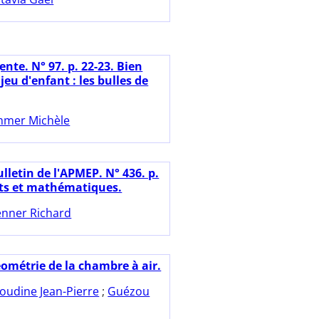
nte. N° 97. p. 22-23. Bien
jeu d'enfant : les bulles de
mer Michèle
lletin de l'APMEP. N° 436. p.
rts et mathématiques.
nner Richard
éométrie de la chambre à air.
oudine Jean-Pierre
;
Guézou