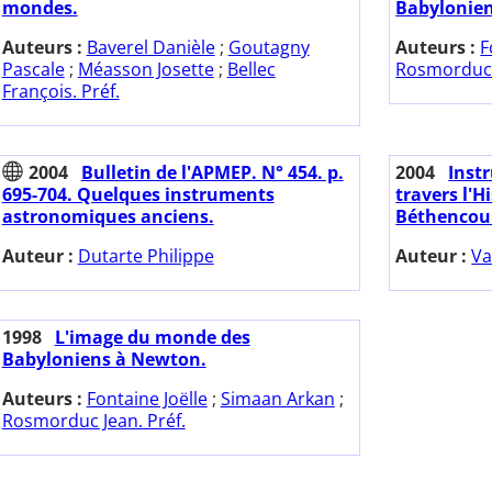
mondes.
Babylonie
Auteurs :
Baverel Danièle
;
Goutagny
Auteurs :
F
Pascale
;
Méasson Josette
;
Bellec
Rosmorduc J
François. Préf.
2004
Bulletin de l'APMEP. N° 454. p.
2004
Inst
695-704. Quelques instruments
travers l'H
astronomiques anciens.
Béthencour
Auteur :
Dutarte Philippe
Auteur :
Va
1998
L'image du monde des
Babyloniens à Newton.
Auteurs :
Fontaine Joëlle
;
Simaan Arkan
;
Rosmorduc Jean. Préf.