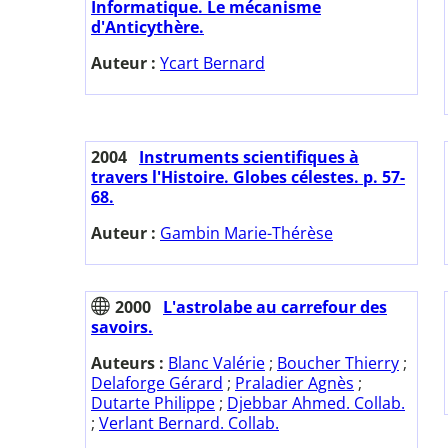
Informatique. Le mécanisme
d'Anticythère.
Auteur :
Ycart Bernard
2004
Instruments scientifiques à
travers l'Histoire. Globes célestes. p. 57-
68.
Auteur :
Gambin Marie-Thérèse
2000
L'astrolabe au carrefour des
savoirs.
Auteurs :
Blanc Valérie
;
Boucher Thierry
;
Delaforge Gérard
;
Praladier Agnès
;
Dutarte Philippe
;
Djebbar Ahmed. Collab.
;
Verlant Bernard. Collab.