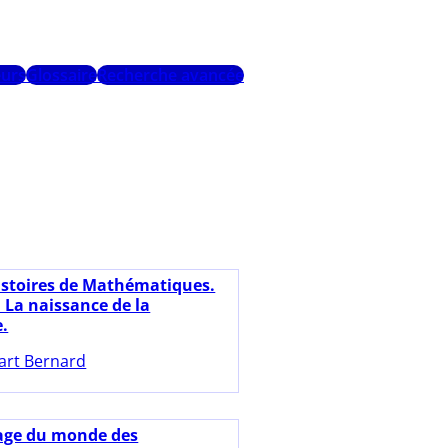
urs
Glossaire
Recherche avancée
istoires de Mathématiques.
 La naissance de la
e.
art Bernard
age du monde des