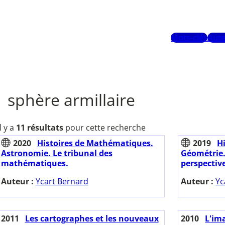
Mots-clés
Aute
sphère armillaire
Il y a
11 résultats
pour cette recherche
2020
Histoires de Mathématiques.
2019
H
Astronomie. Le tribunal des
Géométrie.
mathématiques.
perspectiv
Auteur :
Ycart Bernard
Auteur :
Yc
2011
Les cartographes et les nouveaux
2010
L'im