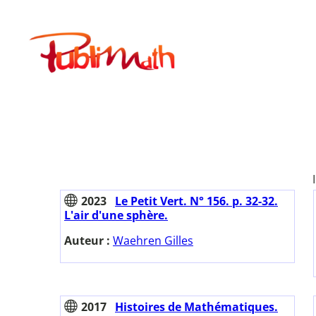
Aller
au
Publimath
contenu
2023
Le Petit Vert. N° 156. p. 32-32.
L'air d'une sphère.
Auteur :
Waehren Gilles
2017
Histoires de Mathématiques.