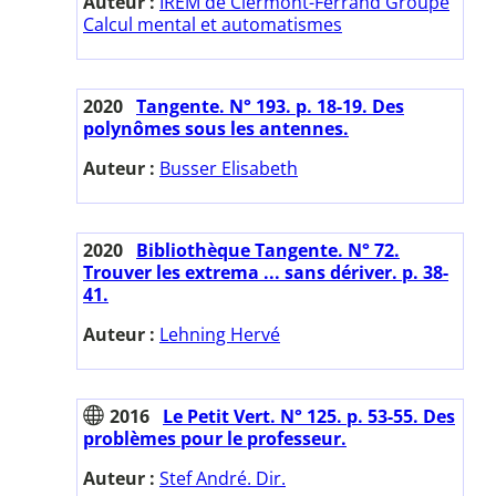
Auteur :
IREM de Clermont-Ferrand Groupe
Calcul mental et automatismes
2020
Tangente. N° 193. p. 18-19. Des
polynômes sous les antennes.
Auteur :
Busser Elisabeth
2020
Bibliothèque Tangente. N° 72.
Trouver les extrema ... sans dériver. p. 38-
41.
Auteur :
Lehning Hervé
2016
Le Petit Vert. N° 125. p. 53-55. Des
problèmes pour le professeur.
Auteur :
Stef André. Dir.