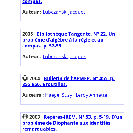
compas.
Auteur :
Lubczanski Jacques
2005
Bibliothèque Tangente. N° 22. Un
problème d'algèbre à la règle et au
compas. p. 52-55.
Auteur :
Lubczanski Jacques
2004
Bulletin de l'APMEP. N° 455. p.
855-856. Broutilles.
Auteurs :
Haegel Suzy
;
Leroy Annette
2003
Repères-IREM. N° 53. p. 5-19. D'un
problème de Diophante aux identités
remarquables.