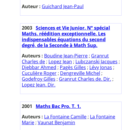
Auteur :
Guichard Jean-Paul
2003
Sciences et Vie Junior. N° spécial
Maths. réédition exceptionnelle. Les
indispensables équations du second
degré, de la Seconde à Math Sup.
Auteurs :
Boudine Jean-Pierre
;
Granrut
Charles de
;
Lopez Jean
;
Lubczanski Jacques
;
Djebbar Ahmed
;
Pagès Gilles
;
Lévy Jonas
;
Cuculière Roger
;
Dengreville Michel
;
Godefroy Gilles
;
Granrut Charles de. Dir.
;
Lopez Jean. Dir.
2001
Maths Bac Pro. T. 1.
Auteurs :
La Fontaine Camille
;
La Fontaine
Marie
;
Vaunat Benjamin