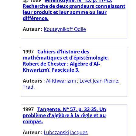
Recherche de deux grandeurs connaissant
leur produit et leur somme ou leur
différence.
Auteur :
Kouteynikoff Odile
1997
Cahiers d'histoire des
mathématiques et d'épistémologie.
Robert de Chester : Algèbre d'Al-
Khwarizmî. Fascicule 3.
Auteurs :
Al-Khwarizmi
;
Levet Jean-Pierre.
Trad.
1997
Tangente. N° 57. p. 32-35. Un
problème d'algèbre à la règle et au
compas.
Auteur :
Lubczanski Jacques