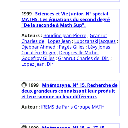
1999
Sciences et Vie Junior. N° spécial
MATHS. Les équations du second degré
"De la seconde à Math Sup".
Auteurs :
Boudine Jean-Pierre
;
Granrut
Charles de
;
Lopez Jean
;
Lubczanski Jacques
;
Djebbar Ahmed
;
Pagès Gilles
;
Lévy Jonas
;
Cuculière Roger
;
Dengreville Michel
;
Godefroy Gilles
;
Granrut Charles de. Dir.
;
Lopez Jean. Dir.
1999
Mnémosyne. N° 15. Recherche de
deux grandeurs connaissant leur produit
et leur somme ou leur différence.
Auteur :
IREMS de Paris Groupe MATH
1999
Mnémosyne. N° 15. p. 17-45.