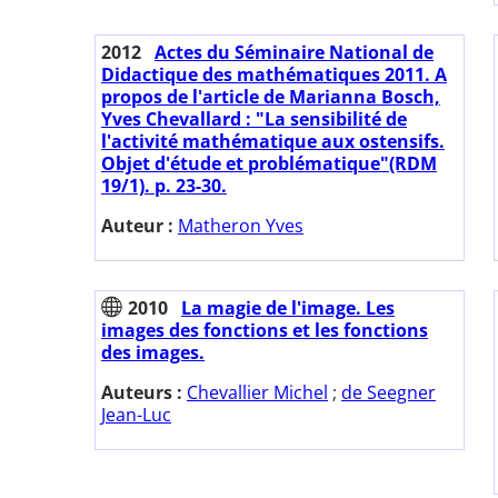
2012
Actes du Séminaire National de
Didactique des mathématiques 2011. A
propos de l'article de Marianna Bosch,
Yves Chevallard : "La sensibilité de
l'activité mathématique aux ostensifs.
Objet d'étude et problématique"(RDM
19/1). p. 23-30.
Auteur :
Matheron Yves
2010
La magie de l'image. Les
images des fonctions et les fonctions
des images.
Auteurs :
Chevallier Michel
;
de Seegner
Jean-Luc