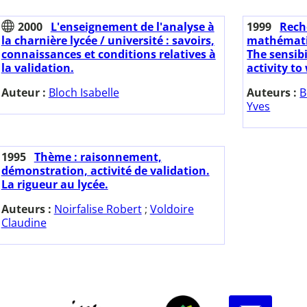
2000
L'enseignement de l'analyse à
1999
Rech
la charnière lycée / université : savoirs,
mathématiqu
connaissances et conditions relatives à
The sensib
la validation.
activity to
Auteur :
Bloch Isabelle
Auteurs :
B
Yves
1995
Thème : raisonnement,
démonstration, activité de validation.
La rigueur au lycée.
Auteurs :
Noirfalise Robert
;
Voldoire
Claudine