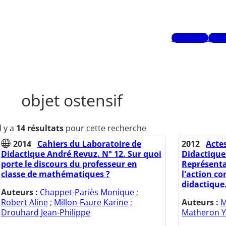
Mots-clés
Aute
objet ostensif
Il y a
14 résultats
pour cette recherche
2014
Cahiers du Laboratoire de
2012
Acte
Didactique André Revuz. N° 12. Sur quoi
Didactique
porte le discours du professeur en
Représenta
classe de mathématiques ?
l'action co
didactique.
Auteurs :
Chappet-Pariès Monique
;
Robert Aline
;
Millon-Faure Karine
;
Auteurs :
M
Drouhard Jean-Philippe
Matheron Y