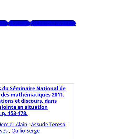
urs
Glossaire
Recherche avancée
s du Séminaire National de
 des mathématiques 2011.
tions et discours, dans
njointe en situation
 p. 153-178.
ercier Alain
;
Assude Teresa
;
ves
;
Quilio Serge