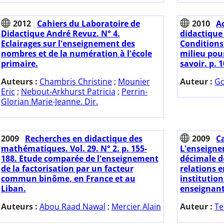
2012
Cahiers du Laboratoire de
2010
A
Didactique André Revuz. N° 4.
didactique
Eclairages sur l'enseignement des
Conditions 
nombres et de la numération à l'école
milieu pour
primaire.
savoir. p. 
Auteurs :
Chambris Christine
;
Mounier
Auteur :
Go
Eric
;
Nebout-Arkhurst Patricia
;
Perrin-
Glorian Marie-Jeanne. Dir.
2009
Recherches en didactique des
2009
C
mathématiques. Vol. 29. N° 2. p. 155-
L'enseigne
188. Etude comparée de l'enseignement
décimale d
de la factorisation par un facteur
relations e
commun binôme, en France et au
institution
Liban.
enseignant
Auteurs :
Abou Raad Nawal
;
Mercier Alain
Auteur :
Te