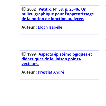
2002
Petit x. N° 58. p. 25-46. Un
milieu graphique pour l'apprentissage
de la notion de fonction au lycée.
Auteur :
Bloch Isabelle
1999
Aspects épistémologiques et
didactiques de la liaison points-
vecteurs.
Auteur :
Pressiat André