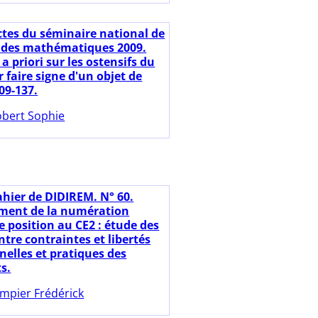
ctes du séminaire national de
 des mathématiques 2009.
a priori sur les ostensifs du
 faire signe d'un objet de
109-137.
bert Sophie
ahier de DIDIREM. N° 60.
ment de la numération
e position au CE2 : étude des
ntre contraintes et libertés
nelles et pratiques des
s.
mpier Frédérick