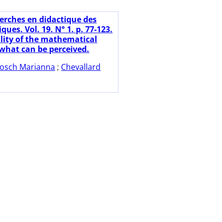
erches en didactique des
es. Vol. 19. N° 1. p. 77-123.
ility of the mathematical
 what can be perceived.
osch Marianna
;
Chevallard