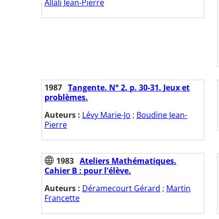
Allali Jean-Pierre
1987
Tangente. N° 2. p. 30-31. Jeux et
problèmes.
Auteurs :
Lévy Marie-Jo
;
Boudine Jean-
Pierre
1983
Ateliers Mathématiques.
Cahier B : pour l'élève.
Auteurs :
Déramecourt Gérard
;
Martin
Francette