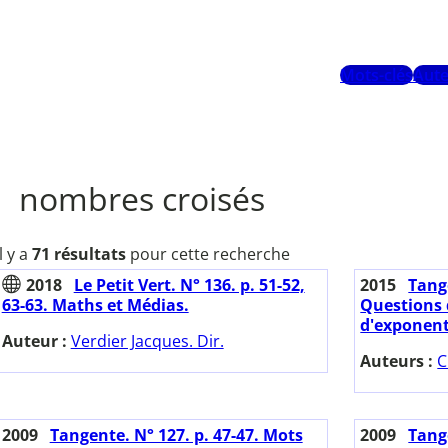
Mots-clés
Aute
nombres croisés
Il y a
71 résultats
pour cette recherche
2018
Le Petit Vert. N° 136. p. 51-52,
2015
Tange
63-63. Maths et Médias.
Questions 
d'exponent
Auteur :
Verdier Jacques. Dir.
Auteurs :
C
2009
Tangente. N° 127. p. 47-47. Mots
2009
Tange