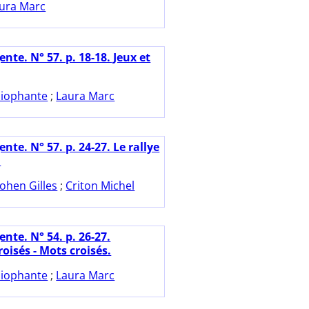
ura Marc
nte. N° 57. p. 18-18. Jeux et
iophante
;
Laura Marc
nte. N° 57. p. 24-27. Le rallye
.
ohen Gilles
;
Criton Michel
nte. N° 54. p. 26-27.
oisés - Mots croisés.
iophante
;
Laura Marc