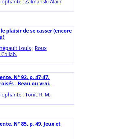
iophante
;
Zalmanski Alain
le plaisir de se casser (encore
e !
hépault Louis
;
Roux
Collab.
nte. N° 92. p. 47-47.
oisés - Beau ou vrai.
iophante
;
Tonic R. M.
nte. N° 85. p. 49. Jeux et