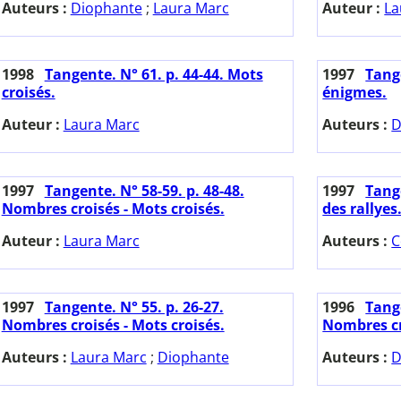
Auteurs :
Diophante
;
Laura Marc
Auteur :
La
1998
Tangente. N° 61. p. 44-44. Mots
1997
Tange
croisés.
énigmes.
Auteur :
Laura Marc
Auteurs :
D
1997
Tangente. N° 58-59. p. 48-48.
1997
Tange
Nombres croisés - Mots croisés.
des rallyes
Auteur :
Laura Marc
Auteurs :
C
1997
Tangente. N° 55. p. 26-27.
1996
Tange
Nombres croisés - Mots croisés.
Nombres cr
Auteurs :
Laura Marc
;
Diophante
Auteurs :
D