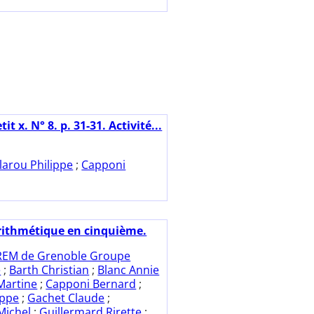
tit x. N° 8. p. 31-31. Activité...
larou Philippe
;
Capponi
rithmétique en cinquième.
REM de Grenoble Groupe
e
;
Barth Christian
;
Blanc Annie
Martine
;
Capponi Bernard
;
ippe
;
Gachet Claude
;
 Michel
;
Guillermard Rirette
;