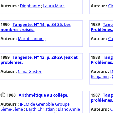
Auteurs :
Diophante
;
Laura Marc
Auteur :
Ci
1990
Tangente. N° 14. p. 34-35. Les
1989
Tange
nombres croisés.
Problèmes
Auteur :
Marot Lanning
Auteur :
Ca
1989
Tangente. N° 13. p. 28-29. Jeux et
1988
Tange
problèmes.
Problèmes
Auteur :
Cima Gaston
Auteurs :
D
Benjamin
;
1988
Arithmétique au collège.
1987
Tange
problèmes
Auteurs :
IREM de Grenoble Groupe
6ème-5ème
;
Barth Christian
;
Blanc Annie
Auteurs :
C