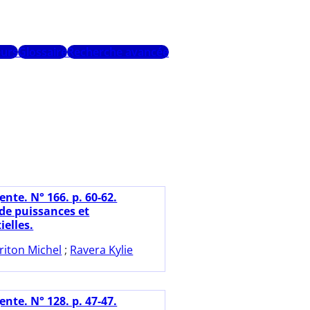
urs
Glossaire
Recherche avancée
nte. N° 166. p. 60-62.
de puissances et
ielles.
riton Michel
;
Ravera Kylie
nte. N° 128. p. 47-47.