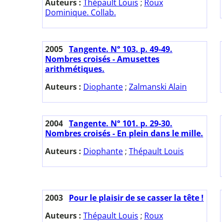
Auteurs :
Thépault Louis
;
Roux
Dominique. Collab.
2005
Tangente. N° 103. p. 49-49.
Nombres croisés - Amusettes
arithmétiques.
Auteurs :
Diophante
;
Zalmanski Alain
2004
Tangente. N° 101. p. 29-30.
Nombres croisés - En plein dans le mille.
Auteurs :
Diophante
;
Thépault Louis
2003
Pour le plaisir de se casser la tête !
Auteurs :
Thépault Louis
;
Roux