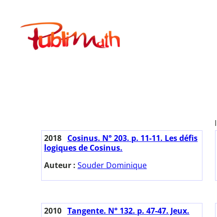
Aller
au
Publimath
contenu
2018
Cosinus. N° 203. p. 11-11. Les défis
logiques de Cosinus.
Auteur :
Souder Dominique
2010
Tangente. N° 132. p. 47-47. Jeux.