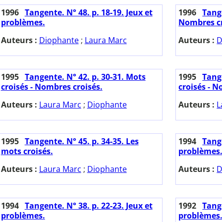
1996
Tangente. N° 48. p. 18-19. Jeux et
1996
Tange
problèmes.
Nombres cr
Auteurs :
Diophante
;
Laura Marc
Auteurs :
D
1995
Tangente. N° 42. p. 30-31. Mots
1995
Tange
croisés - Nombres croisés.
croisés - N
Auteurs :
Laura Marc
;
Diophante
Auteurs :
L
1995
Tangente. N° 45. p. 34-35. Les
1994
Tange
mots croisés.
problèmes
Auteurs :
Laura Marc
;
Diophante
Auteurs :
D
1994
Tangente. N° 38. p. 22-23. Jeux et
1992
Tange
problèmes.
problèmes