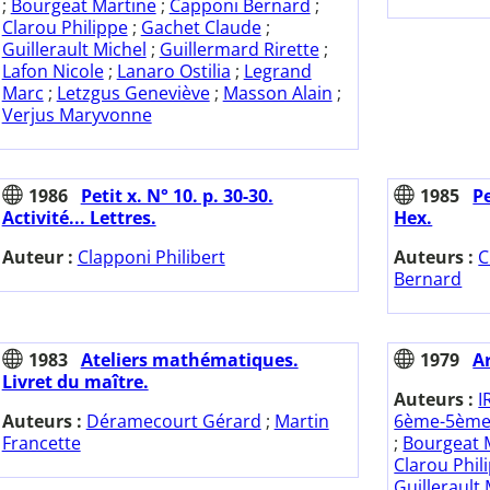
;
Bourgeat Martine
;
Capponi Bernard
;
Clarou Philippe
;
Gachet Claude
;
Guillerault Michel
;
Guillermard Rirette
;
Lafon Nicole
;
Lanaro Ostilia
;
Legrand
Marc
;
Letzgus Geneviève
;
Masson Alain
;
Verjus Maryvonne
1986
Petit x. N° 10. p. 30-30.
1985
Pe
Activité... Lettres.
Hex.
Auteur :
Clapponi Philibert
Auteurs :
C
Bernard
1983
Ateliers mathématiques.
1979
A
Livret du maître.
Auteurs :
I
Auteurs :
Déramecourt Gérard
;
Martin
6ème-5èm
Francette
;
Bourgeat 
Clarou Phil
Guillerault