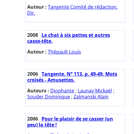
Auteur :
Tangente Comité de rédaction.
Dir.
2008
Le chat à six pattes et autres
casse-tête.
Auteur :
Thépault Louis
2006
Tangente. N° 113. p. 49-49. Mots
croisés - Amusettes.
Auteurs :
Diophante
;
Launay Mickaël
;
Souder Dominique
;
Zalmanski Alain
2006
Pour le plaisir de se casser (un
peu) la tête !