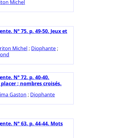
iton Michel
nte. N° 75. p. 49-50. Jeux et
riton Michel
;
Diophante
;
mond
nte. N° 72. p. 40-40.
placer ; nombres croisés.
ima Gaston
;
Diophante
nte. N° 63. p. 44-44. Mots