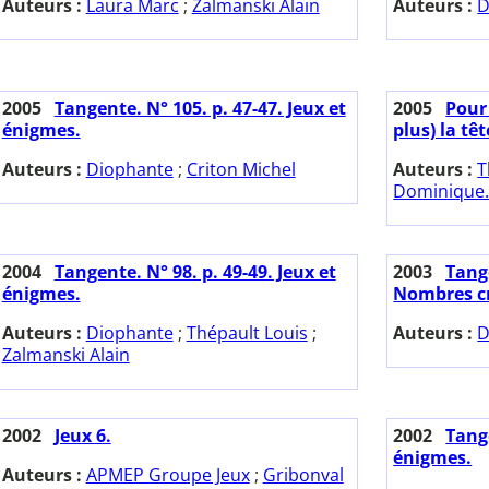
Auteurs :
Laura Marc
;
Zalmanski Alain
Auteurs :
D
2005
Tangente. N° 105. p. 47-47. Jeux et
2005
Pour 
énigmes.
plus) la têt
Auteurs :
Diophante
;
Criton Michel
Auteurs :
T
Dominique. 
2004
Tangente. N° 98. p. 49-49. Jeux et
2003
Tange
énigmes.
Nombres cr
Auteurs :
Diophante
;
Thépault Louis
;
Auteurs :
D
Zalmanski Alain
2002
Jeux 6.
2002
Tange
énigmes.
Auteurs :
APMEP Groupe Jeux
;
Gribonval