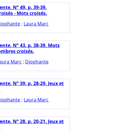
nte. N° 49. p. 39-39.
oisés - Mots croisés.
iophante
;
Laura Marc
nte. N° 43. p. 38-39. Mots
ombres croisés.
aura Marc
;
Diophante
nte. N° 39. p. 28-29. Jeux et
.
iophante
;
Laura Marc
nte. N° 28. p. 20-21. Jeux et
.