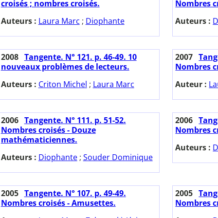
croisés ; nombres croisés.
Nombres cr
Auteurs :
Laura Marc
;
Diophante
Auteurs :
D
2008
Tangente. N° 121. p. 46-49. 10
2007
Tange
nouveaux problèmes de lecteurs.
Nombres cr
Auteurs :
Criton Michel
;
Laura Marc
Auteur :
La
2006
Tangente. N° 111. p. 51-52.
2006
Tange
Nombres croisés - Douze
Nombres cr
mathématiciennes.
Auteurs :
D
Auteurs :
Diophante
;
Souder Dominique
2005
Tangente. N° 107. p. 49-49.
2005
Tange
Nombres croisés - Amusettes.
Nombres cr