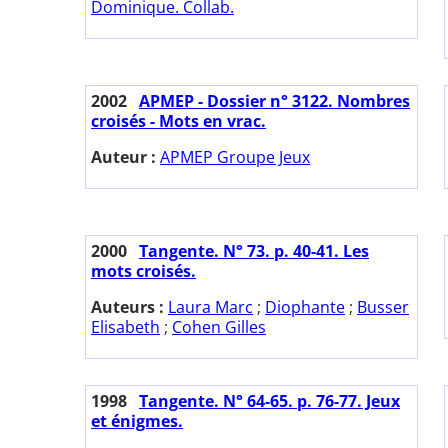
Dominique. Collab.
2002
APMEP - Dossier n° 3122. Nombres
croisés - Mots en vrac.
Auteur :
APMEP Groupe Jeux
2000
Tangente. N° 73. p. 40-41. Les
mots croisés.
Auteurs :
Laura Marc
;
Diophante
;
Busser
Elisabeth
;
Cohen Gilles
1998
Tangente. N° 64-65. p. 76-77. Jeux
et énigmes.