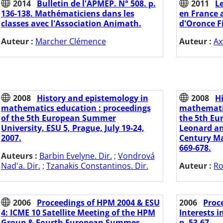
2014
Bulletin de l'APMEP. N° 508. p.
2011
L
136-138. Mathématiciens dans les
en France a
classes avec l'Association Animath.
d'Oronce F
Auteur :
Marcher Clémence
Auteur :
Ax
2008
History and epistemology in
2008
H
mathematics education : proceedings
mathematic
of the 5th European Summer
the 5th Eu
University, ESU 5, Prague, July 19-24,
Leonard an
2007.
Century Ma
669-678.
Auteurs :
Barbin Evelyne. Dir.
;
Vondrová
Nad'a. Dir.
;
Tzanakis Constantinos. Dir.
Auteur :
Ro
2006
Proceedings of HPM 2004 & ESU
2006
Proc
4: ICME 10 Satellite Meeting of the HPM
Interests i
Group & Fourth European Summer
p. 53-67.