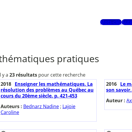
Mots-clés
Aute
hématiques pratiques
Il y a
23 résultats
pour cette recherche
2018
Enseigner les mathématiques. La
2016
Le m
résolution des problèmes au Québec au
son savoir.
cours du 20ème siècle. p. 421-453
Auteur :
Ax
Auteurs :
Bednarz Nadine
;
Lajoie
Caroline