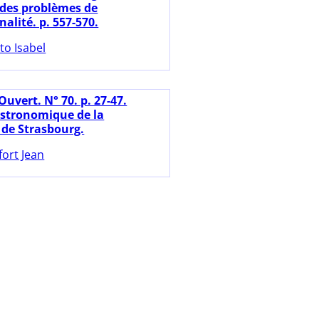
 des problèmes de
alité. p. 557-570.
to Isabel
Ouvert. N° 70. p. 27-47.
astronomique de la
 de Strasbourg.
fort Jean