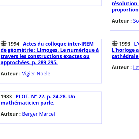
résolution
proportionn
Auteur :
So
1994
Actes du colloque inter-IREM
1993
L'
de géométrie : Limoges. Le numérique à
L'horloge 
travers les constructions exactes ou
cathédrale
approchées. p. 289-295.
Auteur :
Le
Auteur :
Vigier Noële
1983
PLOT. N° 22. p. 24-28. Un
mathématicien parle.
Auteur :
Berger Marcel