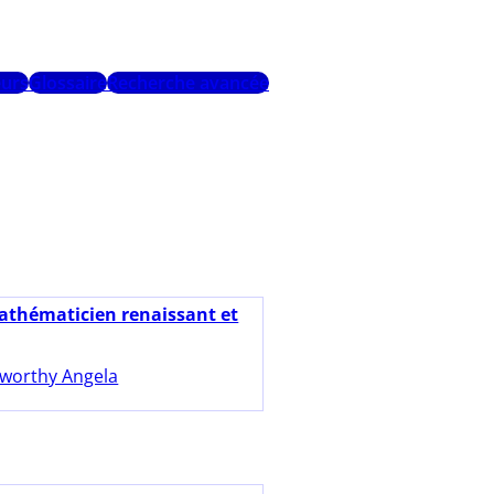
urs
Glossaire
Recherche avancée
athématicien renaissant et
worthy Angela