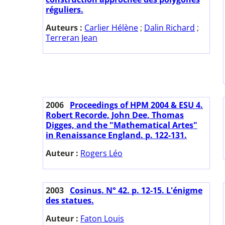
réguliers.
Auteurs :
Carlier Hélène
;
Dalin Richard
;
Terreran Jean
2006
Proceedings of HPM 2004 & ESU 4.
Robert Recorde, John Dee, Thomas
Digges, and the "Mathematical Artes"
in Renaissance England. p. 122-131.
Auteur :
Rogers Léo
2003
Cosinus. N° 42. p. 12-15. L'énigme
des statues.
Auteur :
Faton Louis