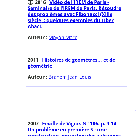
2016
Vidéo de l'IREM de Paris -
Séminaire de l'IREM de Paris. Résoudre
des problèmes avec Fibonacci (XIIIe
siècle) : quelques exemples du Liber
Abaci.
Auteur :
Moyon Marc
2011
Histoires de géomètres... et de
géométrie.
Auteur :
Brahem Jean-Louis
2007
Feuille de Vigne. N° 106. p. 9-14.
Un problème en première S : une
construction approchée des polygones