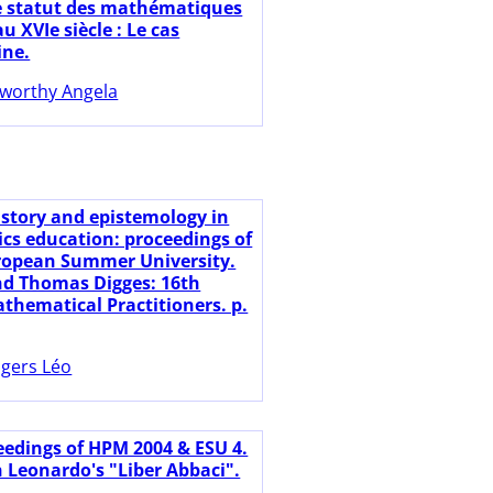
e statut des mathématiques
u XVIe siècle : Le cas
ine.
worthy Angela
istory and epistemology in
s education: proceedings of
ropean Summer University.
d Thomas Digges: 16th
thematical Practitioners. p.
gers Léo
eedings of HPM 2004 & ESU 4.
n Leonardo's "Liber Abbaci".