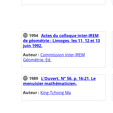
1994
Actes du colloque inter-IREM
de géométrie : Limoges, les 11, 12 et 13
juin 1992.
Auteur :
Commission inter-IREM
Géométrie. Ed.
1989
L'Ouvert. N° 56. p. 16-21. Le
menuisier mathématicien.
Auteur :
King-Tchong Ma