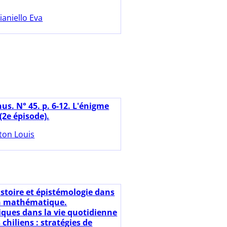
ianiello Eva
us. N° 45. p. 6-12. L'énigme
(2e épisode).
ton Louis
istoire et épistémologie dans
on mathématique.
ues dans la vie quotidienne
chiliens : stratégies de