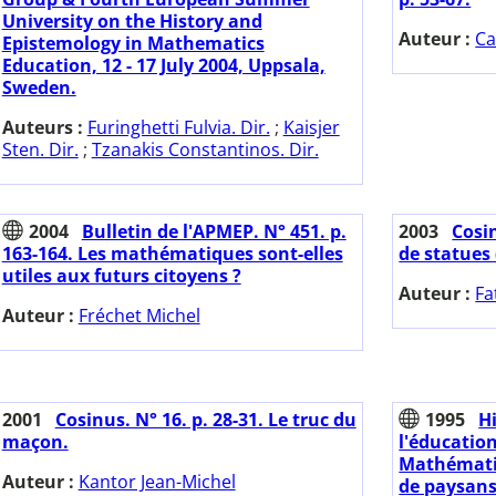
University on the History and
Auteur :
Ca
Epistemology in Mathematics
Education, 12 - 17 July 2004, Uppsala,
Sweden.
Auteurs :
Furinghetti Fulvia. Dir.
;
Kaisjer
Sten. Dir.
;
Tzanakis Constantinos. Dir.
2004
Bulletin de l'APMEP. N° 451. p.
2003
Cosin
163-164. Les mathématiques sont-elles
de statues 
utiles aux futurs citoyens ?
Auteur :
Fa
Auteur :
Fréchet Michel
2001
Cosinus. N° 16. p. 28-31. Le truc du
1995
H
maçon.
l'éducati
Mathématiq
Auteur :
Kantor Jean-Michel
de paysans 