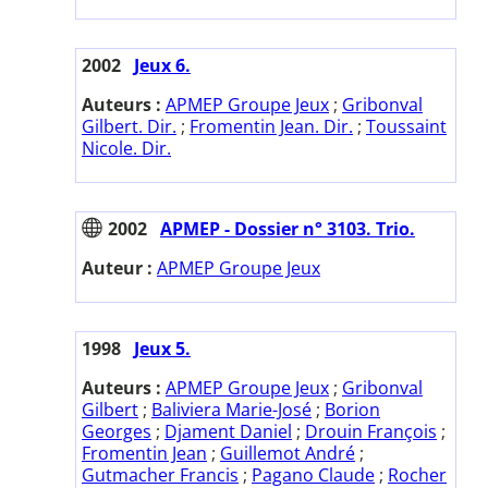
2002
Jeux 6.
Auteurs :
APMEP Groupe Jeux
;
Gribonval
Gilbert. Dir.
;
Fromentin Jean. Dir.
;
Toussaint
Nicole. Dir.
2002
APMEP - Dossier n° 3103. Trio.
Auteur :
APMEP Groupe Jeux
1998
Jeux 5.
Auteurs :
APMEP Groupe Jeux
;
Gribonval
Gilbert
;
Baliviera Marie-José
;
Borion
Georges
;
Djament Daniel
;
Drouin François
;
Fromentin Jean
;
Guillemot André
;
Gutmacher Francis
;
Pagano Claude
;
Rocher