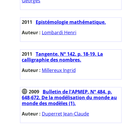
Georges
2011
Epistémologie mathématique.
Auteur :
Lombardi Henri
2011
Tangente. N° 142. p. 18-19. La
calligraphie des nombres.
Auteur :
Millereux Ingrid
2009
Bulletin de l'APMEP. N° 484. p.
648-672. De la modélisation du monde au
monde des modèles (1).
Auteur :
Duperret Jean-Claude