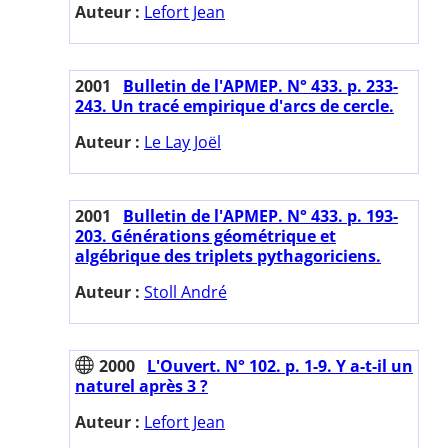
Auteur :
Lefort Jean
2001
Bulletin de l'APMEP. N° 433. p. 233-
243. Un tracé empirique d'arcs de cercle.
Auteur :
Le Lay Joël
2001
Bulletin de l'APMEP. N° 433. p. 193-
203. Générations géométrique et
algébrique des triplets pythagoriciens.
Auteur :
Stoll André
2000
L'Ouvert. N° 102. p. 1-9. Y a-t-il un
naturel après 3 ?
Auteur :
Lefort Jean