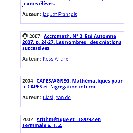
jeunes élèves.
Auteur :
Jaquet François
2007
Accromath. N° 2. Eté-Automne
2007. p. 24-27. Les nombres : des créations
successives.
Auteur :
Ross André
2004
CAPES/AGREG. Mathématiques pour
le CAPES et l'agrégation interne.
Auteur :
Biasi Jean de
2002
Arithmétique et TI 89/92 en
Terminale S. T. 2.