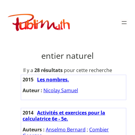
Aller
au
Publimath
contenu
entier naturel
Il y a
28 résultats
pour cette recherche
2015
Les nombres.
Auteur :
Nicolay Samuel
2014
Activités et exercices pour la
calculatrice 6e - 5e.
Auteurs :
Anselmo Bernard
;
Combier