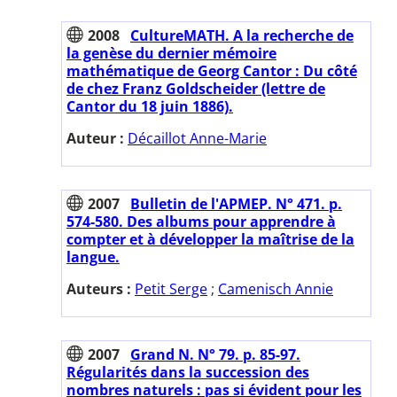
2008
CultureMATH. A la recherche de
la genèse du dernier mémoire
mathématique de Georg Cantor : Du côté
de chez Franz Goldscheider (lettre de
Cantor du 18 juin 1886).
Auteur :
Décaillot Anne-Marie
2007
Bulletin de l'APMEP. N° 471. p.
574-580. Des albums pour apprendre à
compter et à développer la maîtrise de la
langue.
Auteurs :
Petit Serge
;
Camenisch Annie
2007
Grand N. N° 79. p. 85-97.
Régularités dans la succession des
nombres naturels : pas si évident pour les