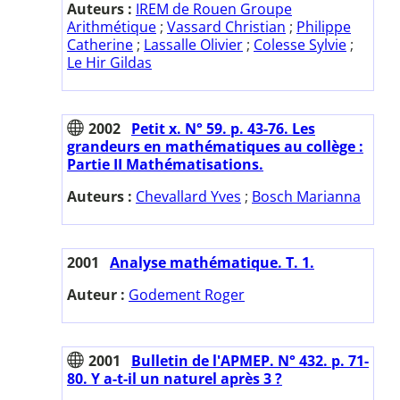
Auteurs :
IREM de Rouen Groupe
Arithmétique
;
Vassard Christian
;
Philippe
Catherine
;
Lassalle Olivier
;
Colesse Sylvie
;
Le Hir Gildas
2002
Petit x. N° 59. p. 43-76. Les
grandeurs en mathématiques au collège :
Partie II Mathématisations.
Auteurs :
Chevallard Yves
;
Bosch Marianna
2001
Analyse mathématique. T. 1.
Auteur :
Godement Roger
2001
Bulletin de l'APMEP. N° 432. p. 71-
80. Y a-t-il un naturel après 3 ?