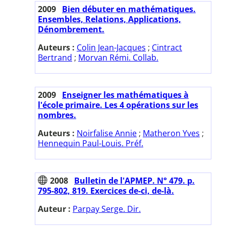
2009
Bien débuter en mathématiques.
Ensembles, Relations, Applications,
Dénombrement.
Auteurs :
Colin Jean-Jacques
;
Cintract
Bertrand
;
Morvan Rémi. Collab.
2009
Enseigner les mathématiques à
l'école primaire. Les 4 opérations sur les
nombres.
Auteurs :
Noirfalise Annie
;
Matheron Yves
;
Hennequin Paul-Louis. Préf.
2008
Bulletin de l'APMEP. N° 479. p.
795-802, 819. Exercices de-ci, de-là.
Auteur :
Parpay Serge. Dir.