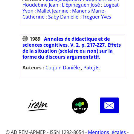
Houdebine Jean
;
L'Epineguen José
;
Logeat
Yvon
;
Mallet Jeanine
;
Manens Marie-
Catherine
;
Saby Danielle
;
Treguer Yves
1989
Annales de didactique et de
sciences cognitives. V. 2. p. 217-227. Effets
de la situation (scolaire ou non) sur la
forme du discours argumentatif.
Auteurs :
Coquin Danièle
;
Patej E.
© ADIREM-APMEP - ISSN 1292-8054 -
Mentions légales
-