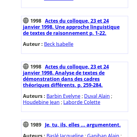
1998
Actes du colloque, 23 et 24
janvier 1998. Une approche linguistique
de textes de raisonnement p. 1-22.
Auteur :
Beck Isabelle
1998
Actes du colloque, 23 et 24
janvier 1998. Analyse de textes de
démonstration dans des cadres
théoriques différents. p. 259-284.
Auteurs :
Barbin Evelyne
;
Duval Alain
;
Houdebine Jean
;
Laborde Colette
1989
Je, tu, ils, elles ... argumentent.
Auteurs :
Baslé Jacqueline
;
Gapihan Alain
;