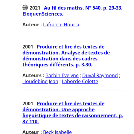
2021
Au fil des maths. N° 540. p. 29-33.
EloquenSciences.
Auteur :
Lafrance Houria
2001
Produire et lire des textes de
démonstration. Analyse de textes de
démonstration dans des cadres
théoriques différents. p. 3-30.
Auteurs :
Barbin Evelyne
;
Duval Raymond
;
Houdebine Jean
;
Laborde Colette
2001
Produire et lire des textes de
démonstration. Une approche
linguistique de textes de raisonnement. p.
87-110.
Auteur :
Beck Isabelle