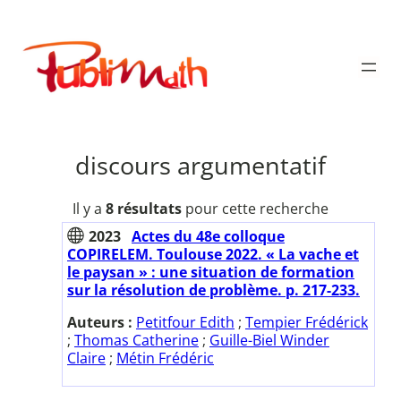
Aller
au
Publimath
contenu
discours argumentatif
Il y a
8 résultats
pour cette recherche
2023
Actes du 48e colloque
COPIRELEM. Toulouse 2022. « La vache et
le paysan » : une situation de formation
sur la résolution de problème. p. 217-233.
Auteurs :
Petitfour Edith
;
Tempier Frédérick
;
Thomas Catherine
;
Guille-Biel Winder
Claire
;
Métin Frédéric