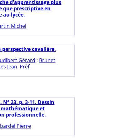
he d'apprentissage plus
e que prescriptive en
e au lycée.
rtin Michel
 perspective cavalière.
udibert Gérard
;
Brunet
es Jean. Préf.
 N° 23. p. 3-11. Dessin
, mathématique et
on professionnelle.
bardel Pierre