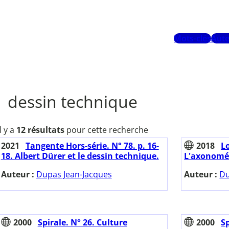
Mots-clés
Aute
dessin technique
Il y a
12 résultats
pour cette recherche
2021
Tangente Hors-série. N° 78. p. 16-
2018
Lo
18. Albert Dürer et le dessin technique.
L'axonomét
Auteur :
Dupas Jean-Jacques
Auteur :
Du
2000
Spirale. N° 26. Culture
2000
Sp