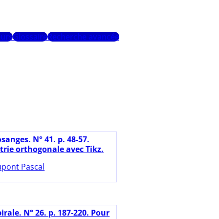
urs
Glossaire
Recherche avancée
sanges. N° 41. p. 48-57.
rie orthogonale avec Tikz.
pont Pascal
irale. N° 26. p. 187-220. Pour