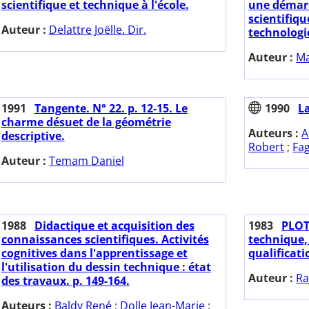
scientifique et technique à l'école.
une démarc
scientifiqu
Auteur :
Delattre Joëlle. Dir.
technologi
Auteur :
Ma
1991
Tangente. N° 22. p. 12-15. Le
1990
La
charme désuet de la géométrie
Auteurs :
A
descriptive.
Robert
;
Fag
Auteur :
Temam Daniel
1988
Didactique et acquisition des
1983
PLOT.
connaissances scientifiques. Activités
technique
cognitives dans l'apprentissage et
qualificati
l'utilisation du dessin technique : état
Auteur :
Ra
des travaux. p. 149-164.
Auteurs :
Baldy René
;
Dolle Jean-Marie
;