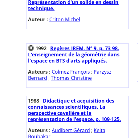
Représentation d'un solide en dessin
technique.
Auteur :
Criton Michel
1992
Repères-IREM. N° 9. p. 73-98.
L'enseignement de la géométrie dans
l'espace en BTS d'arts appliqués.
Auteurs :
Colmez François
;
Parzysz
Bernard
;
Thomas Christine
1988
Didactique et acquisition des
connaissances scientifiques. La
perspective cavalière et la
représentation de l'espace. p. 109-125.
Auteurs :
Audibert Gérard
;
Keita
Boubakar