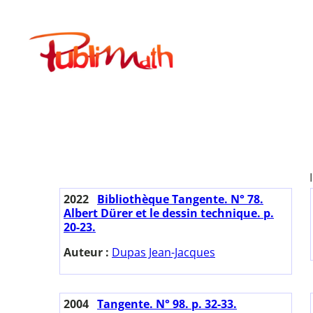
Aller
au
Publimath
contenu
2022
Bibliothèque Tangente. N° 78.
Albert Dürer et le dessin technique. p.
20-23.
Auteur :
Dupas Jean-Jacques
2004
Tangente. N° 98. p. 32-33.