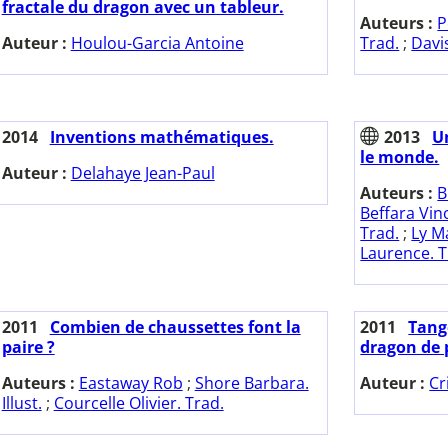
fractale du dragon avec un tableur.
Auteurs :
P
Auteur :
Houlou-Garcia Antoine
Trad.
;
Davis
2014
Inventions mathématiques.
2013
U
le monde.
Auteur :
Delahaye Jean-Paul
Auteurs :
B
Beffara Vinc
Trad.
;
Ly M
Laurence. T
2011
Combien de chaussettes font la
2011
Tange
paire ?
dragon de 
Auteurs :
Eastaway Rob
;
Shore Barbara.
Auteur :
Cr
Illust.
;
Courcelle Olivier. Trad.