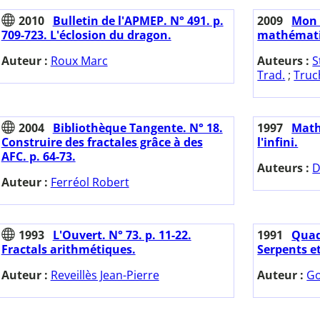
2010
Bulletin de l'APMEP. N° 491. p.
2009
Mon 
709-723. L'éclosion du dragon.
mathémati
Auteur :
Roux Marc
Auteurs :
S
Trad.
;
Truc
2004
Bibliothèque Tangente. N° 18.
1997
Maths
Construire des fractales grâce à des
l'infini.
AFC. p. 64-73.
Auteurs :
D
Auteur :
Ferréol Robert
1993
L'Ouvert. N° 73. p. 11-22.
1991
Quadr
Fractals arithmétiques.
Serpents e
Auteur :
Reveillès Jean-Pierre
Auteur :
Go