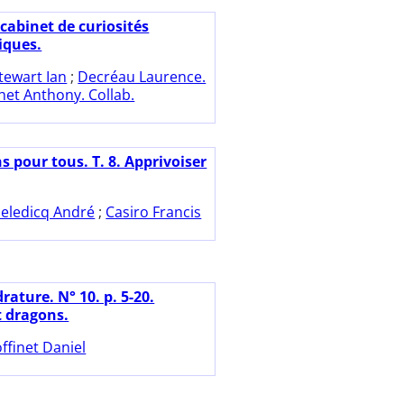
cabinet de curiosités
ques.
tewart Ian
;
Decréau Laurence.
het Anthony. Collab.
 pour tous. T. 8. Apprivoiser
eledicq André
;
Casiro Francis
ature. N° 10. p. 5-20.
t dragons.
ffinet Daniel