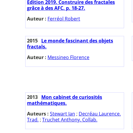
Edition 2019. Construire des fractales
grâce à des AFC. p. 18-27.
Auteur :
Ferréol Robert
2015
Le monde fascinant des objets
fractals.
Auteur :
Messineo Florence
2013
Mon cabinet de curiosités
mathématiques.
Auteurs :
Stewart Ian
;
Decréau Laurence.
Trad.
;
Truchet Anthony. Collab.