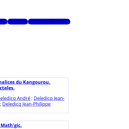
urs
Glossaire
Recherche avancée
malices du Kangourou.
ctales.
eledicq André
;
Deledicq Jean-
;
Deledicq Jean-Philippe
 Math'gic.