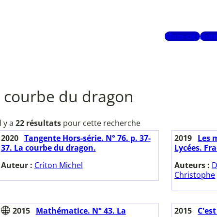
Mots-clés
Aute
courbe du dragon
Il y a
22 résultats
pour cette recherche
2020
Tangente Hors-série. N° 76. p. 37-
2019
Les 
37. La courbe du dragon.
Lycées. Fra
Auteur :
Criton Michel
Auteurs :
D
Christophe
2015
Mathématice. N° 43. La
2015
C'est