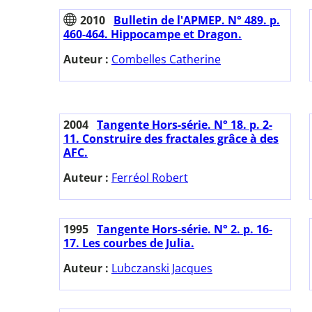
2010
Bulletin de l'APMEP. N° 489. p.
460-464. Hippocampe et Dragon.
Auteur :
Combelles Catherine
2004
Tangente Hors-série. N° 18. p. 2-
11. Construire des fractales grâce à des
AFC.
Auteur :
Ferréol Robert
1995
Tangente Hors-série. N° 2. p. 16-
17. Les courbes de Julia.
Auteur :
Lubczanski Jacques