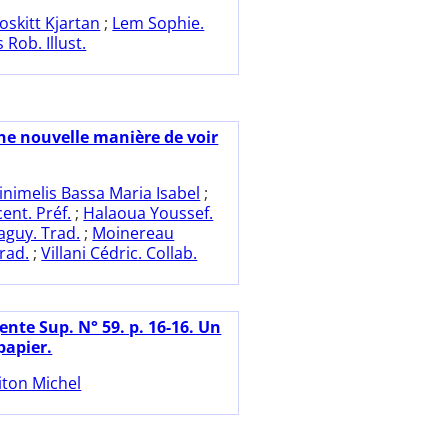
oskitt Kjartan
;
Lem Sophie.
 Rob. Illust.
ne nouvelle manière de voir
inimelis Bassa Maria Isabel
;
ent. Préf.
;
Halaoua Youssef.
aguy. Trad.
;
Moinereau
rad.
;
Villani Cédric. Collab.
nte Sup. N° 59. p. 16-16. Un
papier.
iton Michel