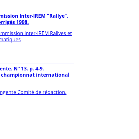
ission Inter-IREM "Rallye".
orrigés 1998.
mmission inter-IREM Rallyes et
matiques
nte. N° 13. p. 4-9.
 championnat international
ngente Comité de rédaction.