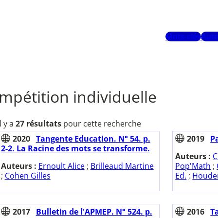
Mots-clés
Aute
mpétition individuelle
Il y a
27 résultats
pour cette recherche
2020
Tangente Education. N° 54. p.
2019
P
2-2. La Racine des mots se transforme.
Auteurs :
C
Auteurs :
Ernoult Alice
;
Brilleaud Martine
Pop'Math
;
;
Cohen Gilles
Ed.
;
Houdem
2017
Bulletin de l'APMEP. N° 524. p.
2016
T