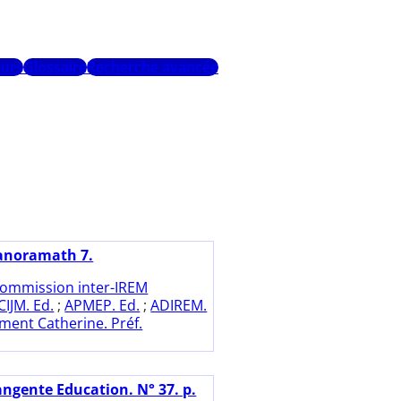
urs
Glossaire
Recherche avancée
anoramath 7.
ommission inter-IREM
CIJM. Ed.
;
APMEP. Ed.
;
ADIREM.
ent Catherine. Préf.
angente Education. N° 37. p.