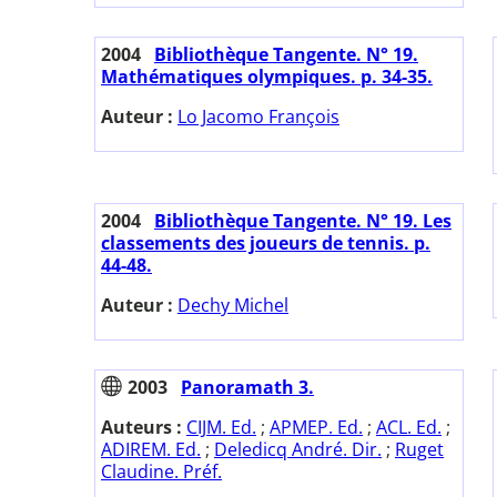
2004
Bibliothèque Tangente. N° 19.
Mathématiques olympiques. p. 34-35.
Auteur :
Lo Jacomo François
2004
Bibliothèque Tangente. N° 19. Les
classements des joueurs de tennis. p.
44-48.
Auteur :
Dechy Michel
2003
Panoramath 3.
Auteurs :
CIJM. Ed.
;
APMEP. Ed.
;
ACL. Ed.
;
ADIREM. Ed.
;
Deledicq André. Dir.
;
Ruget
Claudine. Préf.