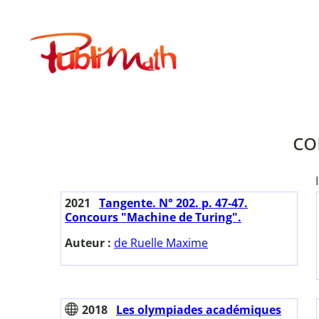
Aller
au
Publimath
contenu
co
2021
Tangente. N° 202. p. 47-47.
Concours "Machine de Turing".
Auteur :
de Ruelle Maxime
2018
Les olympiades académiques