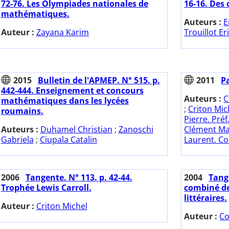
72-76. Les Olympiades nationales de
16-16. Des
mathématiques.
Auteurs :
E
Auteur :
Zayana Karim
Trouillot Er
2015
Bulletin de l'APMEP. N° 515. p.
2011
P
442-444. Enseignement et concours
Auteurs :
C
mathématiques dans les lycées
;
Criton Mich
roumains.
Pierre. Préf
Auteurs :
Duhamel Christian
;
Zanoschi
Clément Mar
Gabriela
;
Ciupala Catalin
Laurent. Co
2006
Tangente. N° 113. p. 42-44.
2004
Tange
Trophée Lewis Carroll.
combiné d
littéraires.
Auteur :
Criton Michel
Auteur :
Co