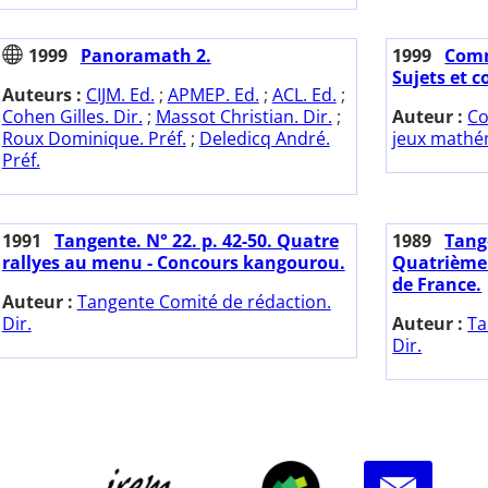
1999
Panoramath 2.
1999
Comm
Sujets et c
Auteurs :
CIJM. Ed.
;
APMEP. Ed.
;
ACL. Ed.
;
Cohen Gilles. Dir.
;
Massot Christian. Dir.
;
Auteur :
Co
Roux Dominique. Préf.
;
Deledicq André.
jeux mathé
Préf.
1991
Tangente. N° 22. p. 42-50. Quatre
1989
Tange
rallyes au menu - Concours kangourou.
Quatrième
de France.
Auteur :
Tangente Comité de rédaction.
Dir.
Auteur :
Ta
Dir.