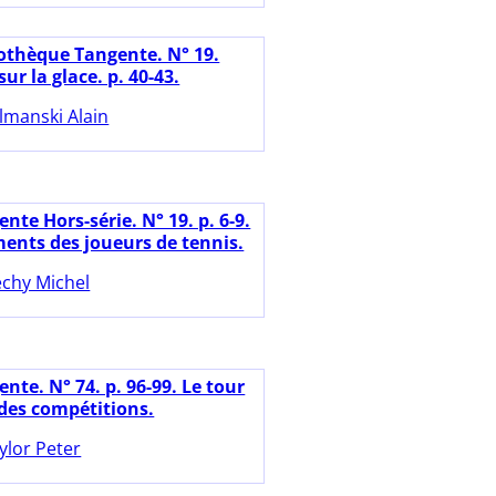
iothèque Tangente. N° 19.
sur la glace. p. 40-43.
lmanski Alain
nte Hors-série. N° 19. p. 6-9.
ments des joueurs de tennis.
chy Michel
nte. N° 74. p. 96-99. Le tour
es compétitions.
ylor Peter