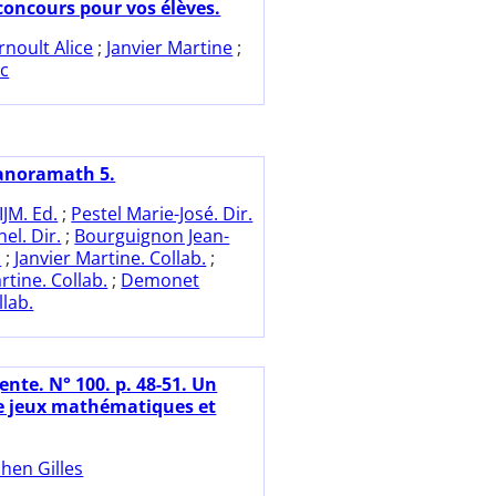
 concours pour vos élèves.
rnoult Alice
;
Janvier Martine
;
ic
anoramath 5.
IJM. Ed.
;
Pestel Marie-José. Dir.
el. Dir.
;
Bourguignon Jean-
.
;
Janvier Martine. Collab.
;
tine. Collab.
;
Demonet
llab.
nte. N° 100. p. 48-51. Un
e jeux mathématiques et
hen Gilles