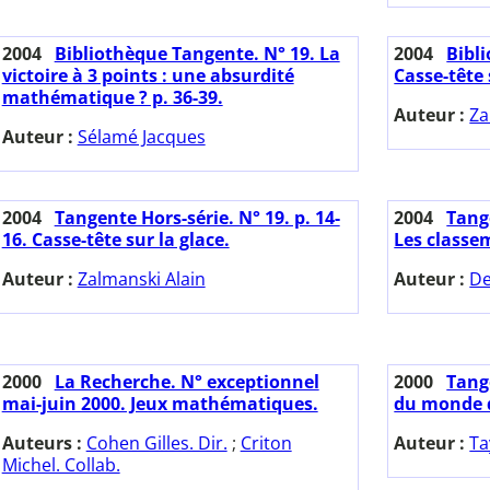
2004
Bibliothèque Tangente. N° 19. La
2004
Bibl
victoire à 3 points : une absurdité
Casse-tête 
mathématique ? p. 36-39.
Auteur :
Za
Auteur :
Sélamé Jacques
2004
Tangente Hors-série. N° 19. p. 14-
2004
Tange
16. Casse-tête sur la glace.
Les classe
Auteur :
Zalmanski Alain
Auteur :
De
2000
La Recherche. N° exceptionnel
2000
Tange
mai-juin 2000. Jeux mathématiques.
du monde d
Auteurs :
Cohen Gilles. Dir.
;
Criton
Auteur :
Ta
Michel. Collab.