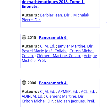
de mathématiques 2018. Tome 1.
Enoncés.
Auteurs :
Barbier Jean. Dir.
;
Michalak
Pierre. Dir.
2015
Panoramath 6.
Auteurs :
CIJM. Ed.
;
Janvier Martine. Dir.
;
Pestel Marie-José. Collab.
;
Criton Michel.
Collab.
;
Clément Martine. Collab.
;
Artigue
Michèle. Préf.
2006
Panoramath 4.
Auteurs :
CIJM. Ed.
;
APMEP. Ed.
;
ACL. Ed.
;
ADIREM. Ed.
;
Clément Martine. Dir.
;
Criton Michel. Dir.
;
Moisan Jacques. Préf.