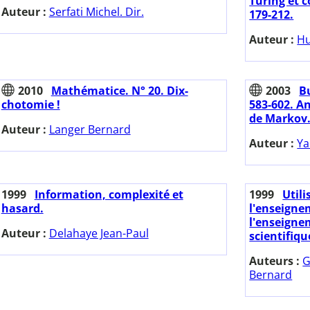
Turing et 
Auteur :
Serfati Michel. Dir.
179-212.
Auteur :
Hu
2010
Mathématice. N° 20. Dix-
2003
Bu
chotomie !
583-602. A
de Markov
Auteur :
Langer Bernard
Auteur :
Ya
1999
Information, complexité et
1999
Util
hasard.
l'enseigne
l'enseigne
Auteur :
Delahaye Jean-Paul
scientifiqu
Auteurs :
G
Bernard