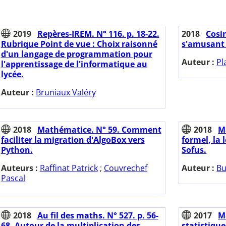
2019
Repères-IREM. N° 116. p. 18-22.
2018
Cosin
Rubrique Point de vue : Choix raisonné
s'amusant 
d'un langage de programmation pour
Auteur :
Pl
l'apprentissage de l'informatique au
lycée.
Auteur :
Bruniaux Valéry
2018
Mathématice. N° 59. Comment
2018
M
faciliter la migration d'AlgoBox vers
formel, la 
Python.
Sofus.
Auteurs :
Raffinat Patrick
;
Couvrechef
Auteur :
Bu
Pascal
2018
Au fil des maths. N° 527. p. 56-
2017
M
68. Autour de la multiplication des
statistiqu