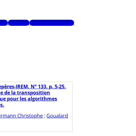
urs
Glossaire
Recherche avancée
pères-IREM. N° 133. p. 5-25.
e de la transposition
ue pour les algorithmes
s.
ermann Christophe
;
Goualard