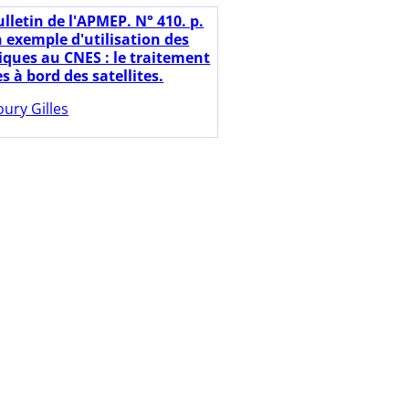
lletin de l'APMEP. N° 410. p.
n exemple d'utilisation des
ues au CNES : le traitement
 à bord des satellites.
ury Gilles