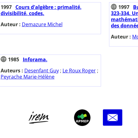
1997
Cours d'algèbre : primalité,
1997
Bu
divisibilité, codes.
323-334. U
mathématiq
Auteur :
Demazure Michel
des données
Auteur :
Mo
1985
Inforama.
Auteurs :
Desenfant Guy
;
Le Roux Roger
;
Peyrache Marie-Hélène