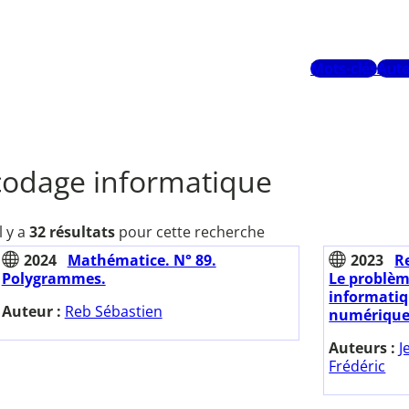
Mots-clés
Aute
codage informatique
Il y a
32 résultats
pour cette recherche
2024
Mathématice. N° 89.
2023
Re
Polygrammes.
Le problèm
informatiq
Auteur :
Reb Sébastien
numérique
Auteurs :
J
Frédéric