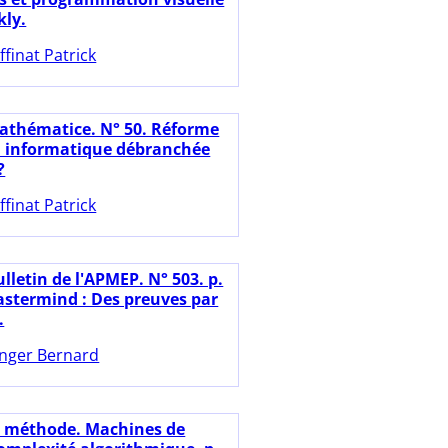
kly.
ffinat Patrick
athématice. N° 50. Réforme
 : informatique débranchée
?
ffinat Patrick
lletin de l'APMEP. N° 503. p.
astermind : Des preuves par
.
nger Bernard
a méthode. Machines de