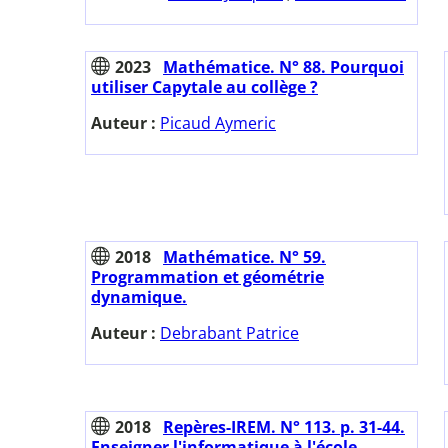
2023
Mathématice. N° 88. Pourquoi
utiliser Capytale au collège ?
Auteur :
Picaud Aymeric
2018
Mathématice. N° 59.
Programmation et géométrie
dynamique.
Auteur :
Debrabant Patrice
2018
Repères-IREM. N° 113. p. 31-44.
Enseigner l'informatique à l'école