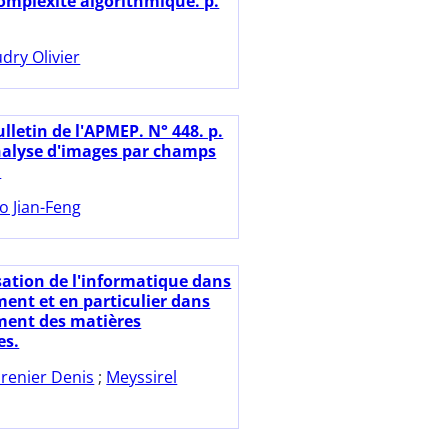
complexité algorithmique. p.
dry Olivier
lletin de l'APMEP. N° 448. p.
nalyse d'images par champs
.
o Jian-Feng
isation de l'informatique dans
ment et en particulier dans
ment des matières
es.
renier Denis
;
Meyssirel