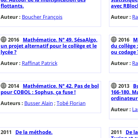
flottants.
avec RBloc
Auteur :
Boucher François
Auteur :
Ra
2016
Mathématice. N° 49. SésaAlgo,
2016
M
un projet alternatif pour le collège et le
du collège
lycée ?
ou codage 
Auteur :
Raffinat Patrick
Auteur :
Ra
2014
Mathématice. N° 42. Pas de bol
2013
Bu
pour COBOL : Sophus, ça fuse !
166-180. M
ordinateur
Auteurs :
Busser Alain
;
Tobé Florian
Auteur :
La
2011
De la méthode.
2011
De l