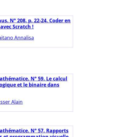
us. N° 208. p. 22-24. Coder en
avec Scratch !
aitano Annalisa
athématice. N° 59. Le calcul
logique et le binaire dans
sser Alain
athématice. N° 57. Rapports
es et programmation visuelle