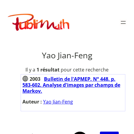
Aller
au
Publimath
contenu
Yao Jian-Feng
Il y a
1 résultat
pour cette recherche
2003
Bulletin de l'APMEP. N° 448. p.
583-602. Analyse d'images par champs de
Markov.
Auteur :
Yao Jian-Feng