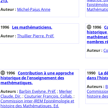
213.
Epistémolog
Auteur :
Michel-Pajus Anne
Mathématiq
1996
Les mathématiciens.
1996
C
historique
Auteur :
Thuillier Pierre. Préf.
mathématiq
nombres rée
Auteur :
Co
1996
Contribution à une approche
1990
La d
historique de l'enseignement des
dans l'hist
mathématiques.
Auteurs :
B
Auteurs :
Barbin Evelyne. Préf.
;
Merker
Commission
Claude. Dir.
;
Couturier François. Collab.
;
histoire de
Commission inter-IREM Epistémologie et
histoire des Mathématiques. Ed.