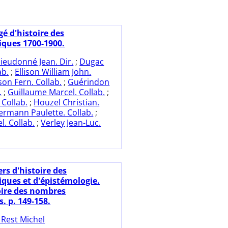
é d'histoire des
ques 1700-1900.
ieudonné Jean. Dir.
;
Dugac
ab.
;
Ellison William John.
ison Fern. Collab.
;
Guérindon
.
;
Guillaume Marcel. Collab.
;
 Collab.
;
Houzel Christian.
ermann Paulette. Collab.
;
l. Collab.
;
Verley Jean-Luc.
rs d'histoire des
ues et d'épistémologie.
oire des nombres
. p. 149-158.
 Rest Michel