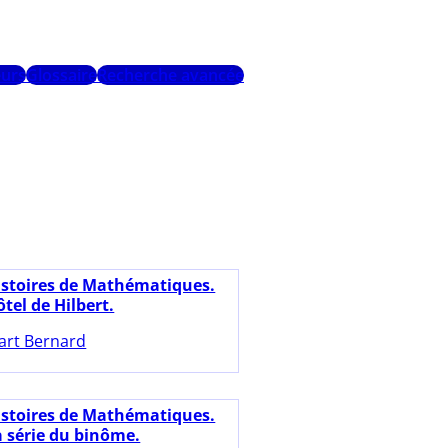
urs
Glossaire
Recherche avancée
istoires de Mathématiques.
tel de Hilbert.
art Bernard
istoires de Mathématiques.
a série du binôme.