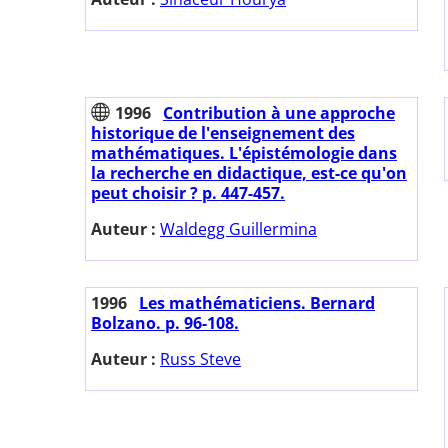
1996
Contribution à une approche
historique de l'enseignement des
mathématiques. L'épistémologie dans
la recherche en didactique, est-ce qu'on
peut choisir ? p. 447-457.
Auteur :
Waldegg Guillermina
1996
Les mathématiciens. Bernard
Bolzano. p. 96-108.
Auteur :
Russ Steve