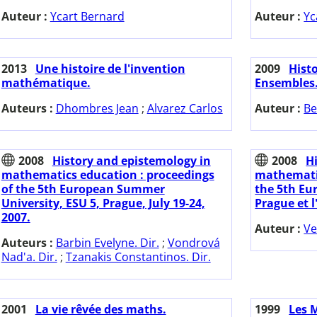
Auteur :
Ycart Bernard
Auteur :
Yc
2013
Une histoire de l'invention
2009
Histo
mathématique.
Ensembles
Auteurs :
Dhombres Jean
;
Alvarez Carlos
Auteur :
Be
2008
History and epistemology in
2008
H
mathematics education : proceedings
mathematic
of the 5th European Summer
the 5th Eu
University, ESU 5, Prague, July 19-24,
Prague et l'
2007.
Auteur :
Ve
Auteurs :
Barbin Evelyne. Dir.
;
Vondrová
Nad'a. Dir.
;
Tzanakis Constantinos. Dir.
2001
La vie rêvée des maths.
1999
Les 