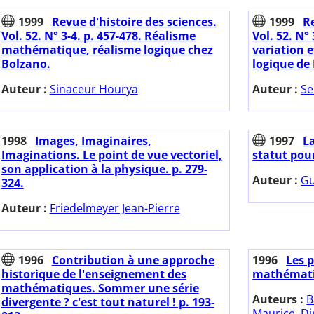
1999
Revue d'histoire des sciences.
1999
Re
Vol. 52. N° 3-4. p. 457-478. Réalisme
Vol. 52. N°
mathématique, réalisme logique chez
variation e
Bolzano.
logique de
Auteur :
Sinaceur Hourya
Auteur :
Se
1998
Images, Imaginaires,
1997
L
Imaginations. Le point de vue vectoriel,
statut pour
son application à la physique. p. 279-
Auteur :
Gu
324.
Auteur :
Friedelmeyer Jean-Pierre
1996
Contribution à une approche
1996
Les p
historique de l'enseignement des
mathémati
mathématiques. Sommer une série
Auteurs :
B
divergente ? c'est tout naturel ! p. 193-
Maurice. Di