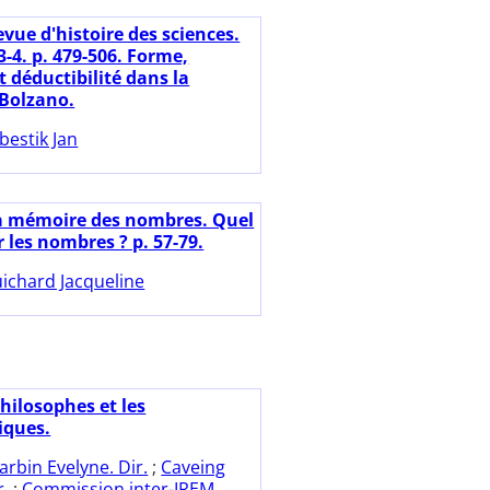
vue d'histoire des sciences.
 3-4. p. 479-506. Forme,
t déductibilité dans la
 Bolzano.
bestik Jan
a mémoire des nombres. Quel
 les nombres ? p. 57-79.
ichard Jacqueline
hilosophes et les
ques.
arbin Evelyne. Dir.
;
Caveing
r.
;
Commission inter-IREM