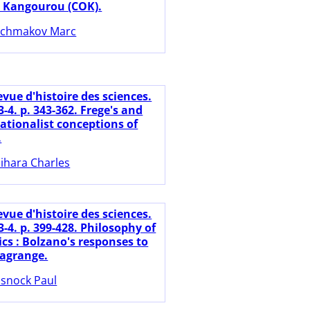
 Kangourou (COK).
chmakov Marc
vue d'histoire des sciences.
 3-4. p. 343-362. Frege's and
rationalist conceptions of
.
ihara Charles
vue d'histoire des sciences.
 3-4. p. 399-428. Philosophy of
s : Bolzano's responses to
agrange.
snock Paul