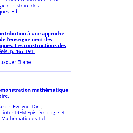
ie et histoire des
ues. Ed.
ontribution à une approche
 de l'enseignement des
ues. Les constructions des
ls. p. 167-191.
usquer Eliane
émonstration mathématique
oire.
arbin Evelyne. Dir.
;
 inter-IREM Epistémologie et
s Mathématiques. Ed.