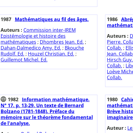
1987
Mathématiques au fil des âges.
1986
Abrég
mathémati
Auteurs :
Commission inter-IREM
Epistémologie et histoire des
Auteurs :
D
mathématiques
;
Dhombres Jean. Ed.
;
Pierre. Coll
Dahan-Dalmedico Amy. Ed.
;
Bkouche
Collab.
;
Ell
Rudolf. Ed.
;
Houzel Christian. Ed.
;
Jean. Collab
Guillemot Michel. Ed.
Hirsch Guy.
Collab.
;
Lib
Loève Miche
Collab.
1982
Information mathématique.
1980
Cahie
N° 17. p. 13-29. Un texte de Bernard
mathématiq
Bolzano (1781-1848). Préface du
Brève hist
mémoire sur le théorème fondamental
imaginaires
de l'analyse.
Auteur :
Le