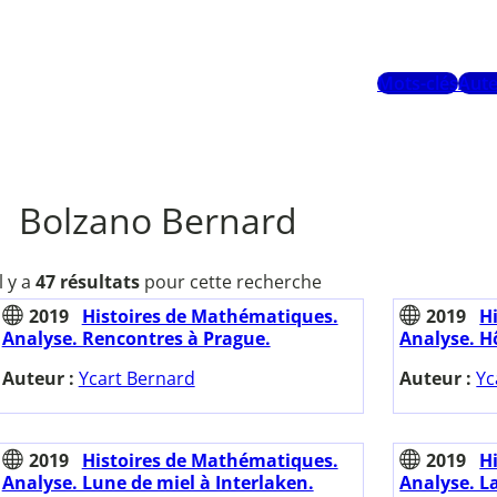
Mots-clés
Aute
Bolzano Bernard
Il y a
47 résultats
pour cette recherche
2019
Histoires de Mathématiques.
2019
H
Analyse. Rencontres à Prague.
Analyse. Hô
Auteur :
Ycart Bernard
Auteur :
Yc
2019
Histoires de Mathématiques.
2019
H
Analyse. Lune de miel à Interlaken.
Analyse. L