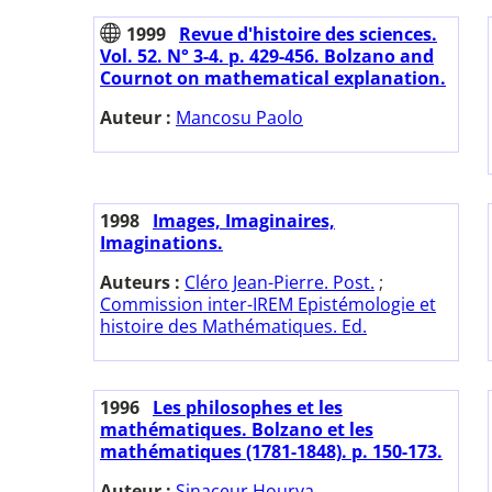
1999
Revue d'histoire des sciences.
Vol. 52. N° 3-4. p. 429-456. Bolzano and
Cournot on mathematical explanation.
Auteur :
Mancosu Paolo
1998
Images, Imaginaires,
Imaginations.
Auteurs :
Cléro Jean-Pierre. Post.
;
Commission inter-IREM Epistémologie et
histoire des Mathématiques. Ed.
1996
Les philosophes et les
mathématiques. Bolzano et les
mathématiques (1781-1848). p. 150-173.
Auteur :
Sinaceur Hourya