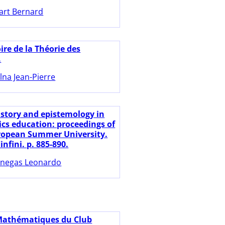
art Bernard
ire de la Théorie des
.
lna Jean-Pierre
istory and epistemology in
s education: proceedings of
ropean Summer University.
infini. p. 885-890.
negas Leonardo
Mathématiques du Club