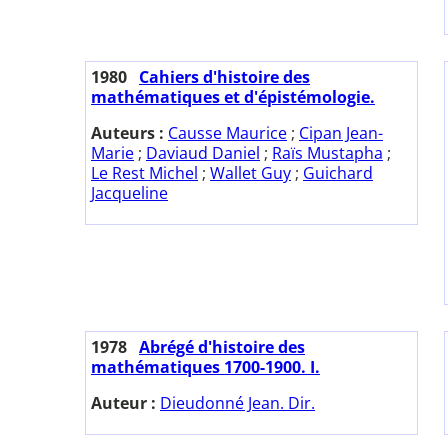
1980
Cahiers d'histoire des
mathématiques et d'épistémologie.
Auteurs :
Causse Maurice
;
Cipan Jean-
Marie
;
Daviaud Daniel
;
Raïs Mustapha
;
Le Rest Michel
;
Wallet Guy
;
Guichard
Jacqueline
1978
Abrégé d'histoire des
mathématiques 1700-1900. I.
Auteur :
Dieudonné Jean. Dir.