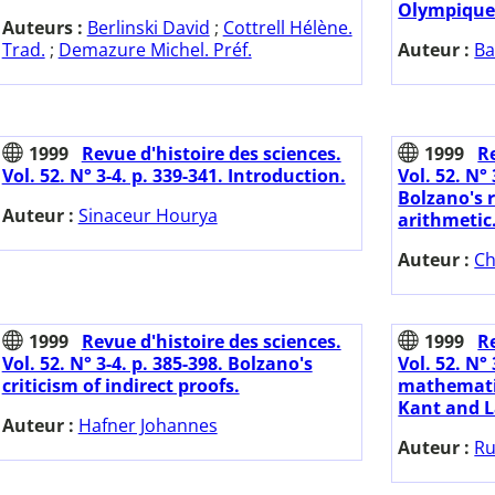
Olympique
Auteurs :
Berlinski David
;
Cottrell Hélène.
Trad.
;
Demazure Michel. Préf.
Auteur :
Ba
1999
Revue d'histoire des sciences.
1999
Re
Vol. 52. N° 3-4. p. 339-341. Introduction.
Vol. 52. N°
Bolzano's 
Auteur :
Sinaceur Hourya
arithmetic
Auteur :
Ch
1999
Revue d'histoire des sciences.
1999
Re
Vol. 52. N° 3-4. p. 385-398. Bolzano's
Vol. 52. N°
criticism of indirect proofs.
mathematic
Kant and L
Auteur :
Hafner Johannes
Auteur :
Ru