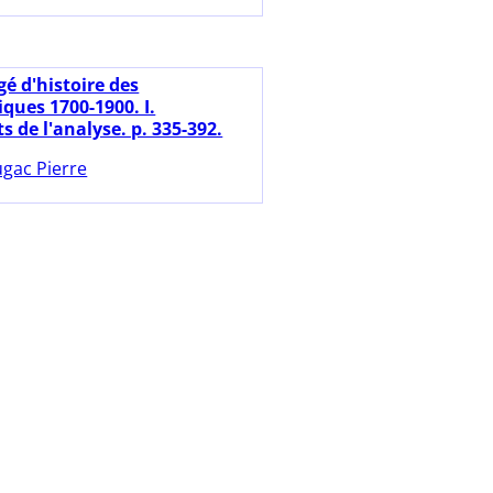
é d'histoire des
ues 1700-1900. I.
 de l'analyse. p. 335-392.
gac Pierre