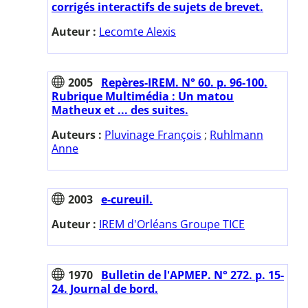
corrigés interactifs de sujets de brevet.
Auteur :
Lecomte Alexis
2005
Repères-IREM. N° 60. p. 96-100.
Rubrique Multimédia : Un matou
Matheux et ... des suites.
Auteurs :
Pluvinage François
;
Ruhlmann
Anne
2003
e-cureuil.
Auteur :
IREM d'Orléans Groupe TICE
1970
Bulletin de l'APMEP. N° 272. p. 15-
24. Journal de bord.