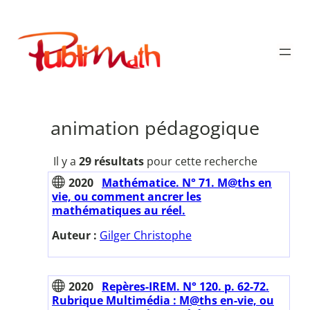
Aller
au
Publimath
contenu
animation pédagogique
Il y a
29 résultats
pour cette recherche
2020
Mathématice. N° 71. M@ths en
vie, ou comment ancrer les
mathématiques au réel.
Auteur :
Gilger Christophe
2020
Repères-IREM. N° 120. p. 62-72.
Rubrique Multimédia : M@ths en-vie, ou